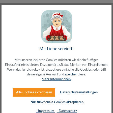
Energiekosten-Messgerät "Premium", weiß
Mit Liebe serviert!
Mit unseren leckeren Cookies möchten wir dir ein fluffiges
Einkaufserlebnis bieten. Dazu gehört z.B. das Merken von Einstellungen.
Wenn das für dich okay ist, akzeptiere einfache alle Cookies, oder triff
deine eigene Auswahl und
speicher
diese.
Mehr Informationen
.
Regulärer Preis:
10,55 €
Alle Cookies akzeptieren
Datenschutzeinstellungen
inkl. MwSt. zzgl. Versand (gratis ab 50€)
Nur funktionale Cookies akzeptieren
- Impressum
- Datenschutz