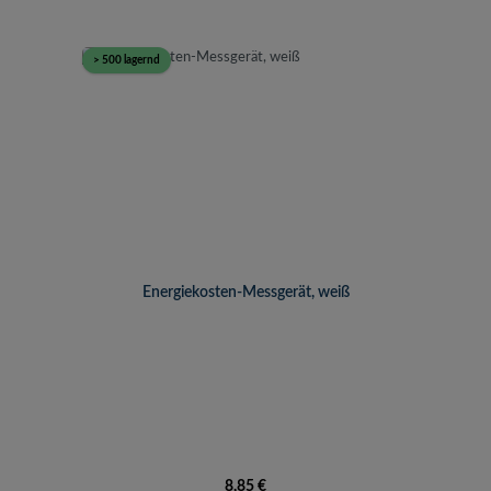
> 500 lagernd
Energiekosten-Messgerät, weiß
Regulärer Preis:
8,85 €