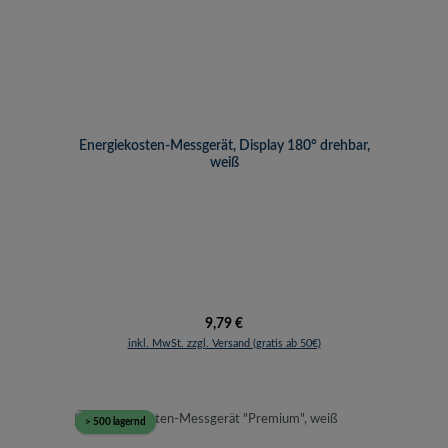
Energiekosten-Messgerät, Display 180° drehbar,
weiß
Regulärer Preis:
9,79 €
inkl. MwSt. zzgl. Versand (gratis ab 50€)
> 500 lagernd