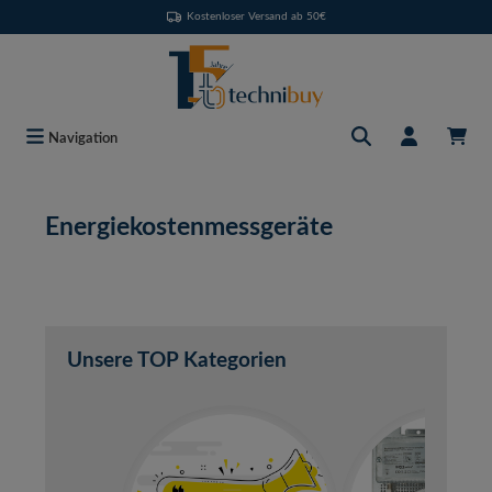
Kostenloser Versand ab 50€
Zum Hauptinhalt springen
Navigation
Energiekostenmessgeräte
Unsere TOP Kategorien