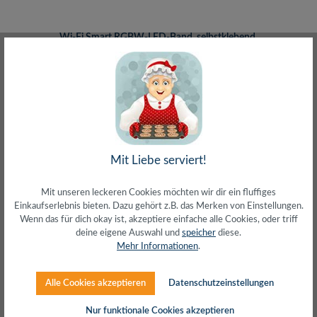
Wi-Fi Smart RGBW-LED-Band, selbstklebend,
300 lm, Tuya kompatibel, 5 m
Mit Liebe serviert!
Regulärer Preis:
35,23 €
inkl. MwSt. zzgl. Versand (gratis ab 50€)
Mit unseren leckeren Cookies möchten wir dir ein fluffiges
Einkaufserlebnis bieten. Dazu gehört z.B. das Merken von Einstellungen.
Wenn das für dich okay ist, akzeptiere einfache alle Cookies, oder triff
deine eigene Auswahl und
speicher
diese.
Mehr Informationen
.
Alle Cookies akzeptieren
Datenschutzeinstellungen
Nur funktionale Cookies akzeptieren