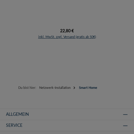
Regulärer Preis:
22,80 €
inkl. MwSt. zzgl. Versand (gratis ab 50€)
Du bist hier:
Netzwerk-Installation
Smart Home
ALLGEMEIN
SERVICE