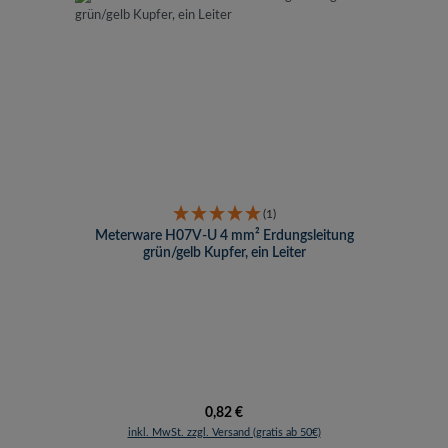
(1)
Meterware H07V-U 4 mm² Erdungsleitung
grün/gelb Kupfer, ein Leiter
Regulärer Preis:
0,82 €
inkl. MwSt. zzgl. Versand (gratis ab 50€)