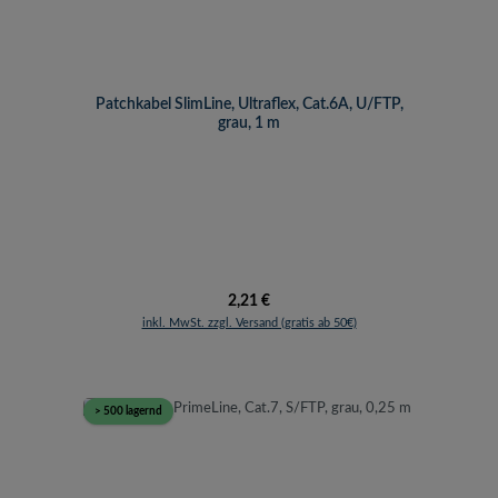
Patchkabel SlimLine, Ultraflex, Cat.6A, U/FTP,
grau, 1 m
Regulärer Preis:
2,21 €
inkl. MwSt. zzgl. Versand (gratis ab 50€)
> 500 lagernd