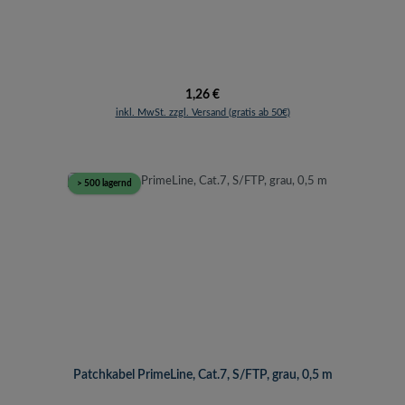
Regulärer Preis:
1,26 €
inkl. MwSt. zzgl. Versand (gratis ab 50€)
> 500 lagernd
Patchkabel PrimeLine, Cat.7, S/FTP, grau, 0,5 m