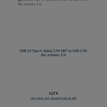
USB 2.0 Type-C-Kabel, C/M 180° zu USB-C/M,
Alu, schwarz, 2 m
Regulärer Preis:
5,27 €
inkl. MwSt. zzgl. Versand (gratis ab 50€)