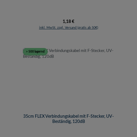
Regulärer Preis:
1,18 €
inkl. MwSt. zzgl. Versand (gratis ab 50€)
> 500 lagernd
35cm FLEX Verbindungskabel mit F-Stecker, UV-
Beständig, 120dB