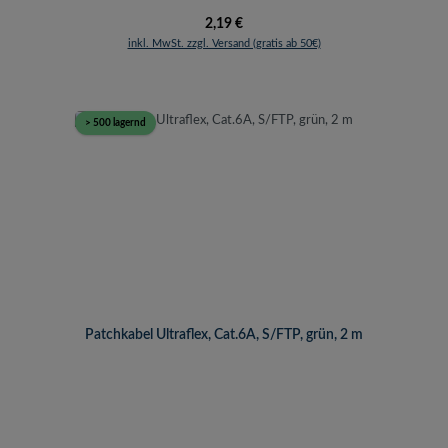
Regulärer Preis:
2,19 €
inkl. MwSt. zzgl. Versand (gratis ab 50€)
> 500 lagernd
Patchkabel Ultraflex, Cat.6A, S/FTP, grün, 2 m