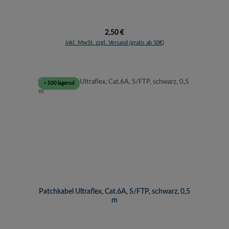
Regulärer Preis:
2,50 €
inkl. MwSt. zzgl. Versand (gratis ab 50€)
> 500 lagernd
Patchkabel Ultraflex, Cat.6A, S/FTP, schwarz, 0,5
m