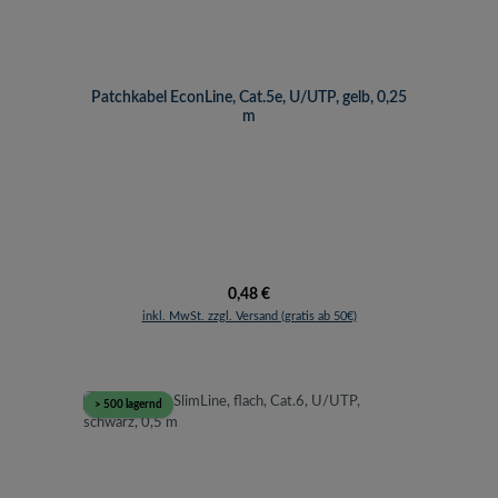
Patchkabel EconLine, Cat.5e, U/UTP, gelb, 0,25
m
Regulärer Preis:
0,48 €
inkl. MwSt. zzgl. Versand (gratis ab 50€)
> 500 lagernd