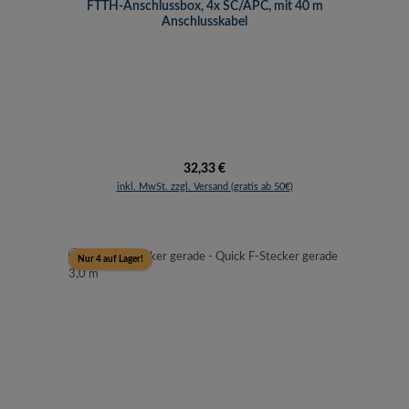
FTTH-Anschlussbox, 4x SC/APC, mit 40 m
Anschlusskabel
Regulärer Preis:
32,33 €
inkl. MwSt. zzgl. Versand (gratis ab 50€)
Nur 4 auf Lager!