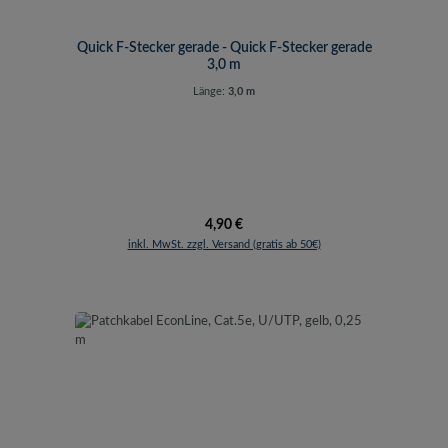
Quick F-Stecker gerade - Quick F-Stecker gerade
3,0 m
Länge:
3,0 m
Regulärer Preis:
4,90 €
inkl. MwSt. zzgl. Versand (gratis ab 50€)