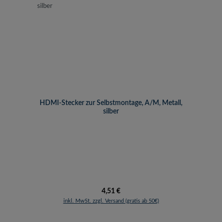
HDMI-Stecker zur Selbstmontage, A/M, Metall,
silber
Regulärer Preis:
4,51 €
inkl. MwSt. zzgl. Versand (gratis ab 50€)