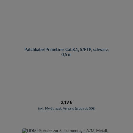
Patchkabel PrimeLine, Cat.8.1, S/FTP, schwarz,
0,5 m
Regulärer Preis:
2,19 €
inkl. MwSt. zzgl. Versand (gratis ab 50€)