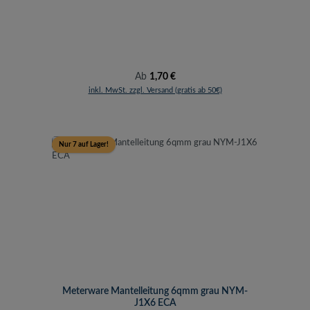
Regulärer Preis:
Ab
1,70 €
inkl. MwSt. zzgl. Versand (gratis ab 50€)
Nur 7 auf Lager!
Meterware Mantelleitung 6qmm grau NYM-
J1X6 ECA