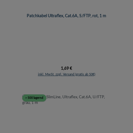
Patchkabel Ultraflex, Cat.6A, S/FTP, rot, 1 m
Regulärer Preis:
1,69 €
inkl. MwSt. zzgl. Versand (gratis ab 50€)
> 500 lagernd