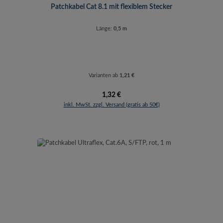
Patchkabel Cat 8.1 mit flexiblem Stecker
Länge:
0,5 m
Varianten ab
1,21 €
Regulärer Preis:
1,32 €
inkl. MwSt. zzgl. Versand (gratis ab 50€)