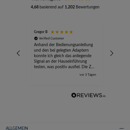
4,68
basierend auf
1.202
Bewertungen
Gregor B
Stefan A
Verified Customer
Verifi
Anhand der Bedienungsanleitung
kompete
und den bei gelegten Adaptern
Versand
konnte ich gleich das anliegende
wird ge
Signal an der Hauseinführung
eingeric
testen, was positiv ausfiel. Die Zeit
der Ungewissheit ist jetzt vorbei,
vor 3 Tagen
ich kann mit Sicherheit die
Störung vom TV-Ausfall richtig
zuordnen.
ALLGEMEIN