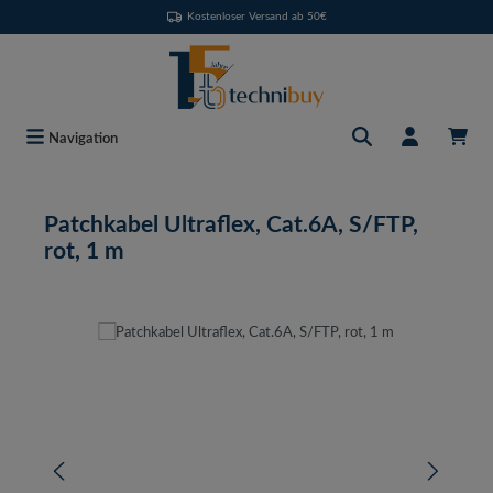
Kostenloser Versand ab 50€
Zum Hauptinhalt springen
Navigation
Patchkabel Ultraflex, Cat.6A, S/FTP,
rot, 1 m
Bildergalerie überspringen