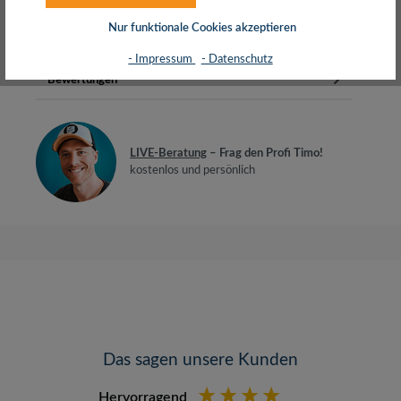
BiegeradiusGeeignet für 10-Gi…
Mehr
Nur funktionale Cookies akzeptieren
Herstellerinfos
- Impressum
- Datenschutz
Bewertungen
LIVE-Beratung
– Frag den Profi Timo!
kostenlos und persönlich
Das sagen unsere Kunden
Hervorragend