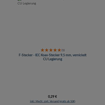
(1)
F-Stecker - IEC Koax-Stecker 9,5 mm, vernickelt
CU Legierung
Regulärer Preis:
0,29 €
inkl. MwSt. zzgl. Versand (gratis ab 50€)