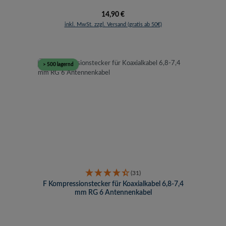
Regulärer Preis:
14,90 €
inkl. MwSt. zzgl. Versand (gratis ab 50€)
> 500 lagernd
(31)
F Kompressionstecker für Koaxialkabel 6,8-7,4
mm RG 6 Antennenkabel