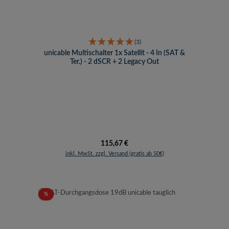
(3)
unicable Multischalter 1x Satellit - 4 In (SAT &
Ter.) - 2 dSCR + 2 Legacy Out
Regulärer Preis:
115,67 €
inkl. MwSt. zzgl. Versand (gratis ab 50€)
Rabatt
%