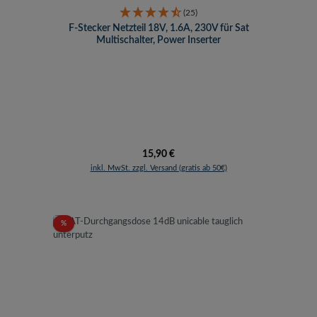
(25)
F-Stecker Netzteil 18V, 1.6A, 230V für Sat
Multischalter, Power Inserter
Regulärer Preis:
15,90 €
inkl. MwSt. zzgl. Versand (gratis ab 50€)
Rabatt
%