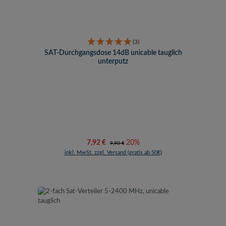
(3)
SAT-Durchgangsdose 14dB unicable tauglich
unterputz
Verkaufspreis:
Regulärer Preis:
7,92 €
20%
9,90 €
inkl. MwSt. zzgl. Versand (gratis ab 50€)