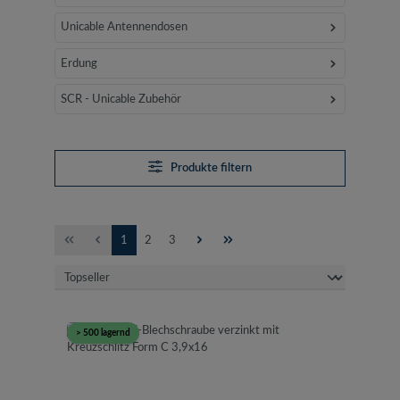
Unicable Antennendosen
Erdung
SCR - Unicable Zubehör
Produkte filtern
Seite
Seite
Seite
1
2
3
> 500 lagernd