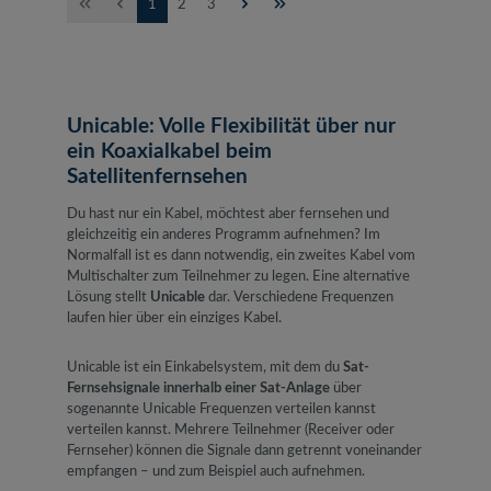
Seite
Seite
Seite
1
2
3
Unicable: Volle Flexibilität über nur
ein Koaxialkabel beim
Satellitenfernsehen
Du hast nur ein Kabel, möchtest aber fernsehen und
gleichzeitig ein anderes Programm aufnehmen? Im
Normalfall ist es dann notwendig, ein zweites Kabel vom
Multischalter zum Teilnehmer zu legen. Eine alternative
Lösung stellt
Unicable
dar. Verschiedene Frequenzen
laufen hier über ein einziges Kabel.
Unicable ist ein Einkabelsystem, mit dem du
Sat-
Fernsehsignale innerhalb einer Sat-Anlage
über
sogenannte Unicable Frequenzen verteilen kannst
verteilen kannst. Mehrere Teilnehmer (Receiver oder
Fernseher) können die Signale dann getrennt voneinander
empfangen – und zum Beispiel auch aufnehmen.