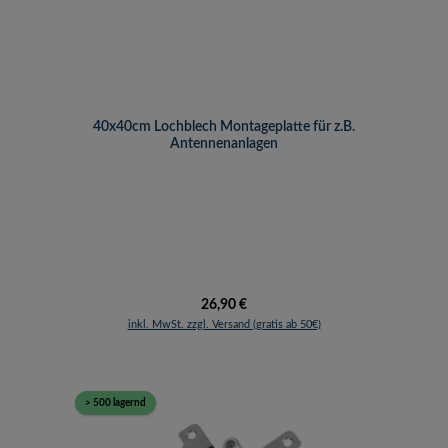
40x40cm Lochblech Montageplatte für z.B.
Antennenanlagen
Regulärer Preis:
26,90 €
inkl. MwSt. zzgl. Versand (gratis ab 50€)
> 500 lagernd