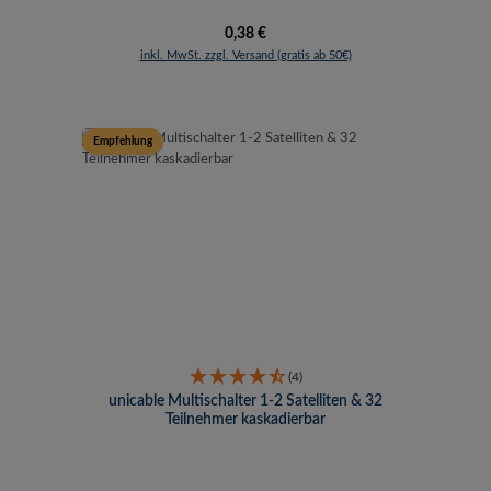
Regulärer Preis:
0,38 €
inkl. MwSt. zzgl. Versand (gratis ab 50€)
Empfehlung
(4)
unicable Multischalter 1-2 Satelliten & 32
Teilnehmer kaskadierbar