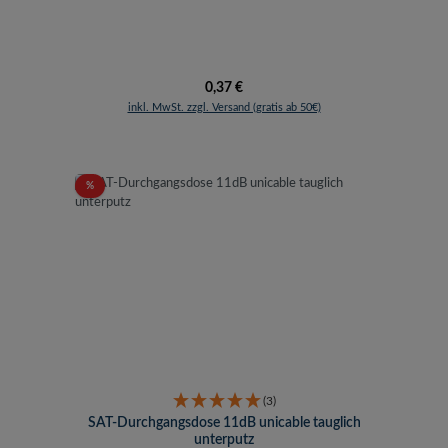
Regulärer Preis:
0,37 €
inkl. MwSt. zzgl. Versand (gratis ab 50€)
Rabatt
%
(3)
SAT-Durchgangsdose 11dB unicable tauglich
unterputz