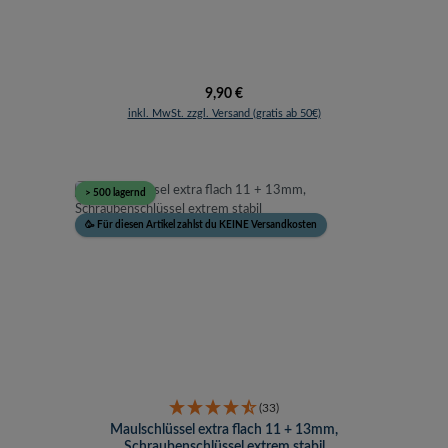
Regulärer Preis:
9,90 €
inkl. MwSt. zzgl. Versand (gratis ab 50€)
> 500 lagernd
🥳 Für diesen Artikel zahlst du KEINE Versandkosten
(33)
Maulschlüssel extra flach 11 + 13mm,
Schraubenschlüssel extrem stabil