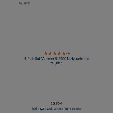
(3)
4-fach Sat-Verteiler 5-2400 MHz, unicable
tauglich
Regulärer Preis:
10,70 €
inkl. MwSt. zzgl. Versand (gratis ab 50€)