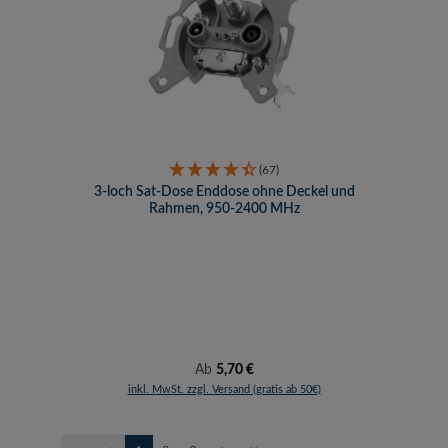
(67)
3-loch Sat-Dose Enddose ohne Deckel und
Rahmen, 950-2400 MHz
Regulärer Preis:
Ab
5,70 €
inkl. MwSt. zzgl. Versand (gratis ab 50€)