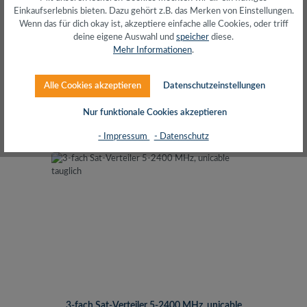
Einkaufserlebnis bieten. Dazu gehört z.B. das Merken von Einstellungen.
Wenn das für dich okay ist, akzeptiere einfache alle Cookies, oder triff
deine eigene Auswahl und
speicher
diese.
Mehr Informationen
.
Alle Cookies akzeptieren
Datenschutzeinstellungen
Regulärer Preis:
3,20 €
inkl. MwSt. zzgl. Versand (gratis ab 50€)
Nur funktionale Cookies akzeptieren
- Impressum
- Datenschutz
3-fach Sat-Verteiler 5-2400 MHz, unicable