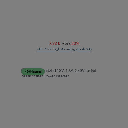
Verkaufspreis:
Regulärer Preis:
7,92 €
20%
9,90 €
inkl. MwSt. zzgl. Versand (gratis ab 50€)
> 500 lagernd