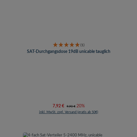
(1)
SAT-Durchgangsdose 19dB unicable tauglich
Verkaufspreis:
Regulärer Preis:
7,92 €
20%
9,90 €
inkl. MwSt. zzgl. Versand (gratis ab 50€)