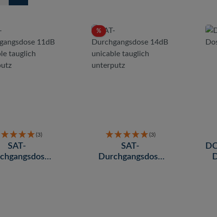
tt
Rabatt
%
(3)
(3)
SAT-
SAT-
DC
chgangsdose
Durchgangsdose
D
dB unicable
14dB unicable
lich unterputz
tauglich unterputz