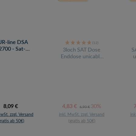
R-line DSA
(12)
2700 - Sat-
3loch SAT Dose
S
hleitungsdose
Enddose unicable
u
tauglich für Aufputz
& Unterputz
Regulärer Preis:
Verkaufspreis:
Regulärer Preis:
V
8,09 €
4,83 €
30%
6,90 €
MwSt. zzgl. Versand
inkl. MwSt. zzgl. Versand
ink
gratis ab 50€)
(gratis ab 50€)