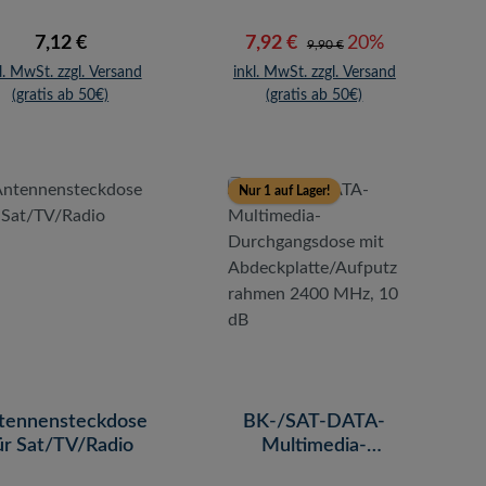
Regulärer Preis:
Verkaufspreis:
Regulärer Preis:
7,12 €
7,92 €
20%
9,90 €
l. MwSt. zzgl. Versand
inkl. MwSt. zzgl. Versand
(gratis ab 50€)
(gratis ab 50€)
Nur 1 auf Lager!
tennensteckdose
BK-/SAT-DATA-
ür Sat/TV/Radio
Multimedia-
Durchgangsdose