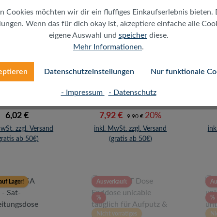
n Cookies möchten wir dir ein fluffiges Einkaufserlebnis bieten. 
ungen. Wenn das für dich okay ist, akzeptiere einfache alle Cooki
R-line DSA
SAT-
2
eigene Auswahl und
speicher
diese.
2600 - Sat-
Durchgangsdose
in
hleitungsdose
24dB unicable
Mehr Informationen
.
tauglich, DC pass,
TV, UKW, unterputz
eptieren
Datenschutzeinstellungen
Nur funktionale Co
- Impressum
- Datenschutz
Regulärer Preis:
Verkaufspreis:
Regulärer Preis:
6,02 €
7,92 €
20%
9,90 €
MwSt. zzgl. Versand
inkl. MwSt. zzgl. Versand
ink
gratis ab 50€)
(gratis ab 50€)
auf Lager!
Ausverkauft
Au
Rabatt
%
%
Nicht vorrätiges
Ni