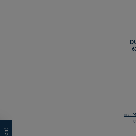
DU
6
Stic
inkl. 
(