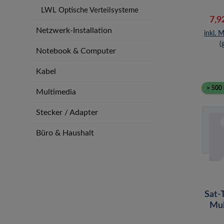
LWL Optische Verteilsysteme
Ver
7,9
Netzwerk-Installation
inkl. 
(
Notebook & Computer
Kabel
> 500 
Multimedia
Stecker / Adapter
Büro & Haushalt
Sat-
Mul