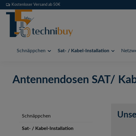
Kostenloser Versand ab 50€
 Hauptinhalt springen
Zur Suche springen
Zur Hauptnavigation springen
Schnäppchen
Sat- / Kabel-Installation
Netzwe
Antennendosen SAT/ Kab
Unse
Schnäppchen
Sat- / Kabel-Installation