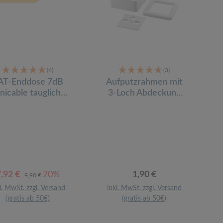
(6)
(3)
AT-Enddose 7dB
Aufputzrahmen mit
nicable tauglich
3-Loch Abdeckung
unterputz
für Antennendosen,
weiß
erkaufspreis:
Regulärer Preis:
Regulärer Preis:
7,92 €
20%
1,90 €
9,90 €
l. MwSt. zzgl. Versand
inkl. MwSt. zzgl. Versand
(gratis ab 50€)
(gratis ab 50€)