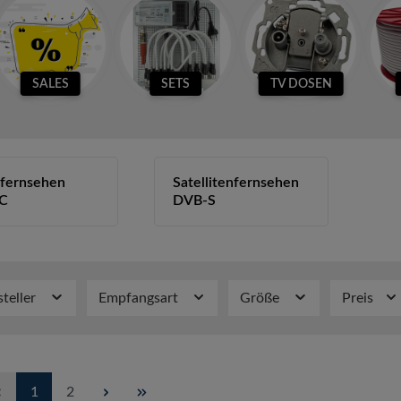
SALES
SETS
TV DOSEN
fernsehen
Satellitenfernsehen
C
DVB-S
steller
Empfangsart
Größe
Preis
Seite
Seite
1
2