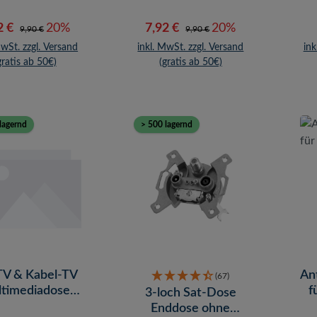
kaufspreis:
Regulärer Preis:
Verkaufspreis:
Regulärer Preis:
2 €
20%
7,92 €
20%
9,90 €
9,90 €
MwSt. zzgl. Versand
inkl. MwSt. zzgl. Versand
ink
gratis ab 50€)
(gratis ab 50€)
lagernd
> 500 lagernd
TV & Kabel-TV
An
(67)
timediadose
f
3-loch Sat-Dose
unterputz
Enddose ohne