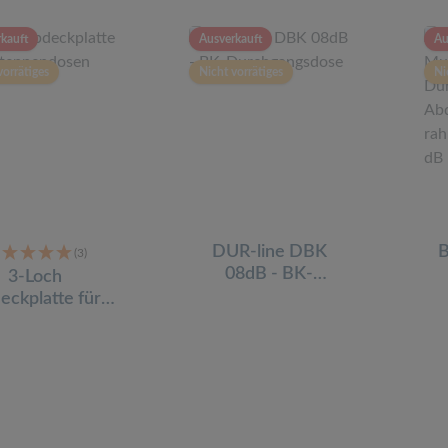
kauft
Ausverkauft
Au
vorrätiges
Nicht vorrätiges
Ni
DUR-line DBK
(3)
08dB - BK-
3-Loch
Durchgangsdose
D
eckplatte für
tennendosen
Ab
weiß