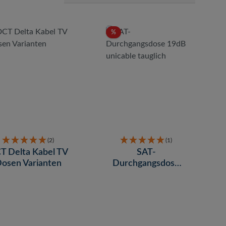
Rabatt
%
(2)
(1)
T Delta Kabel TV
SAT-
osen Varianten
Durchgangsdose
19dB unicable
tauglich