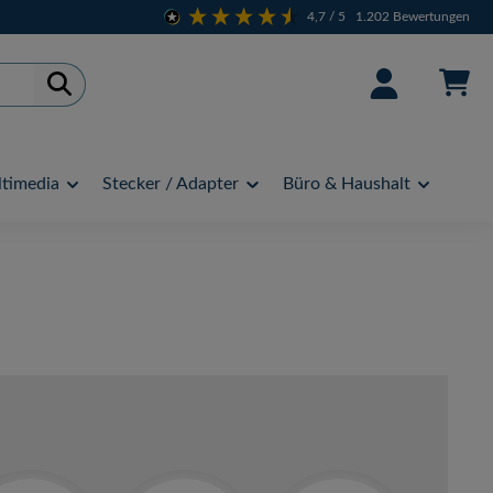
4,7
/ 5
1.202
Bewertungen
timedia
Stecker / Adapter
Büro & Haushalt