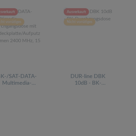
sverkauft
Ausverkauft
cht vorrätiges
Nicht vorrätiges
BK-/SAT-DATA-
DUR-line DBK
Multimedia-
10dB - BK-
urchgangsdose
Durchgangsdose
mit
deckplatte/Aufpu
tzrahmen 2400
MHz, 15 dB