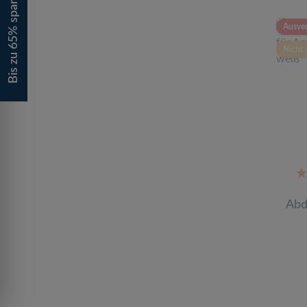
Bis zu 65% sparen!
Ausver
Nicht 
Abd
An