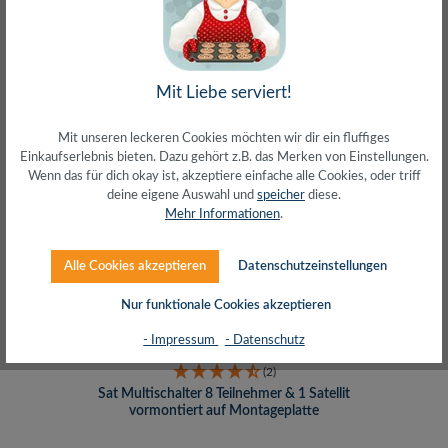
Regulärer Preis:
42,40 €
inkl. MwSt. zzgl. Versand (gratis ab 50€)
Mit Liebe serviert!
Mit unseren leckeren Cookies möchten wir dir ein fluffiges
Einkaufserlebnis bieten. Dazu gehört z.B. das Merken von Einstellungen.
Nur 1 auf Lager!
Wenn das für dich okay ist, akzeptiere einfache alle Cookies, oder triff
deine eigene Auswahl und
speicher
diese.
Mehr Informationen
.
Alle Cookies akzeptieren
Datenschutzeinstellungen
Nur funktionale Cookies akzeptieren
- Impressum
- Datenschutz
(2)
Sat Multischalter 8 Teilnehmer & 1 Satellit
vormontiert auf Montageplatte