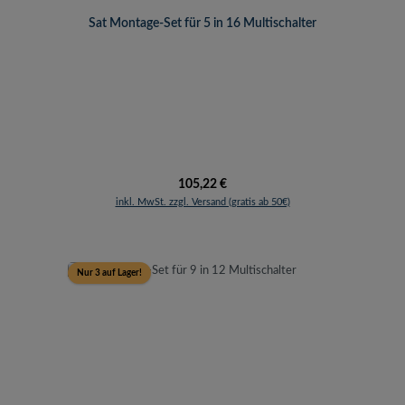
Sat Montage-Set für 5 in 16 Multischalter
Regulärer Preis:
105,22 €
inkl. MwSt. zzgl. Versand (gratis ab 50€)
Nur 3 auf Lager!