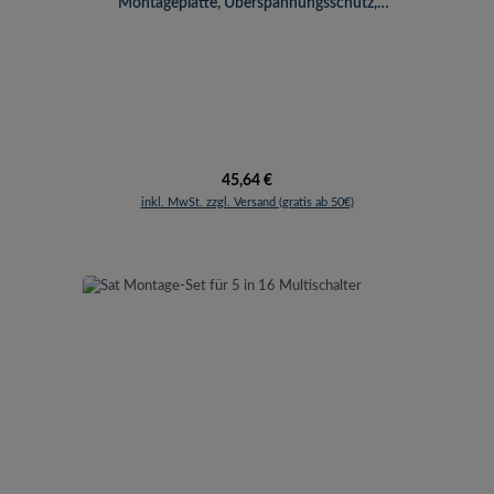
Montageplatte, Überspannungsschutz,
Erdungswinkel, Patchkabel
Regulärer Preis:
45,64 €
inkl. MwSt. zzgl. Versand (gratis ab 50€)