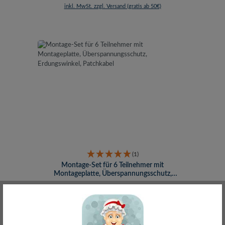
inkl. MwSt. zzgl. Versand (gratis ab 50€)
(1)
Montage-Set für 6 Teilnehmer mit
Montageplatte, Überspannungsschutz,
Erdungswinkel, Patchkabel