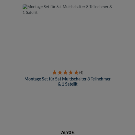
(4)
Montage Set für Sat Multischalter 8 Teilnehmer
& 1 Satellit
Regulärer Preis:
76,90 €