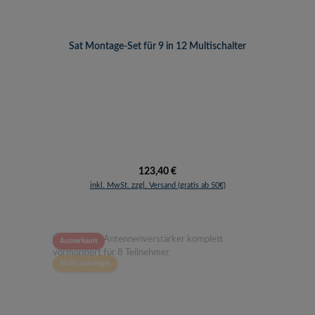
Sat Montage-Set für 9 in 12 Multischalter
Regulärer Preis:
123,40 €
inkl. MwSt. zzgl. Versand (gratis ab 50€)
Ausverkauft
Nicht vorrätiges