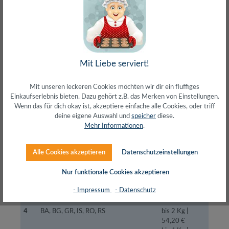
bis 16 Kg |
33,30 €
bis 20 Kg |
36,70 €
bis 30 Kg |
43,60 €
Mit Liebe serviert!
3
EE, FI, HR, LV, LT, IE, PT, SE, ES
bis 2 Kg |
30,60 €
Mit unseren leckeren Cookies möchten wir dir ein fluffiges
bis 4 Kg |
Einkaufserlebnis bieten. Dazu gehört z.B. das Merken von Einstellungen.
32,60 €
Wenn das für dich okay ist, akzeptiere einfache alle Cookies, oder triff
bis 8 Kg |
deine eigene Auswahl und
speicher
diese.
36,10 €
Mehr Informationen
.
bis 12 Kg |
40,20 €
bis 16 Kg |
Alle Cookies akzeptieren
Datenschutzeinstellungen
44,30 €
bis 20 Kg |
Nur funktionale Cookies akzeptieren
48,30 €
bis 30 Kg |
- Impressum
- Datenschutz
55,90 €
4
BA, BG, GR, IS, RO, RS
bis 2 Kg |
54,20 €