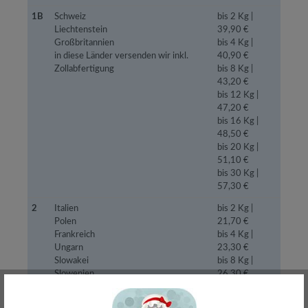
1B
Schweiz
bis 2 Kg |
Liechtenstein
39,90 €
Großbritannien
bis 4 Kg |
in diese Länder versenden wir inkl.
40,90 €
Zollabfertigung
bis 8 Kg |
43,20 €
bis 12 Kg |
47,20 €
bis 16 Kg |
48,50 €
bis 20 Kg |
51,10 €
bis 30 Kg |
57,30 €
2
Italien
bis 2 Kg |
Polen
21,70 €
Frankreich
bis 4 Kg |
Ungarn
23,30 €
Slowakei
bis 8 Kg |
Slowenien
26,30 €
Monaco
bis 12 Kg |
29,70 €