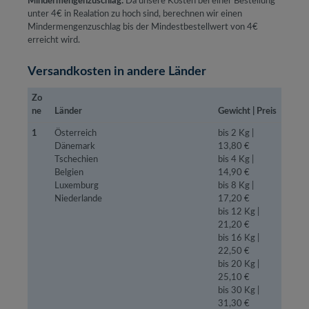
Mindermengenzuschlag:
Da unsere Kosten bei einer Bestellung
unter 4€ in Realation zu hoch sind, berechnen wir einen
Mindermengenzuschlag bis der Mindestbestellwert von 4€
erreicht wird.
Versandkosten in andere Länder
Zo
ne
Länder
Gewicht | Preis
1
Österreich
bis 2 Kg |
Dänemark
13,80 €
Tschechien
bis 4 Kg |
Belgien
14,90 €
Luxemburg
bis 8 Kg |
Niederlande
17,20 €
bis 12 Kg |
21,20 €
bis 16 Kg |
22,50 €
bis 20 Kg |
25,10 €
bis 30 Kg |
31,30 €