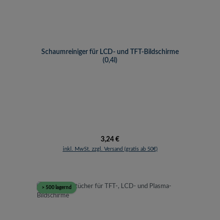
Schaumreiniger für LCD- und TFT-Bildschirme
(0,4l)
Regulärer Preis:
3,24 €
inkl. MwSt. zzgl. Versand (gratis ab 50€)
> 500 lagernd