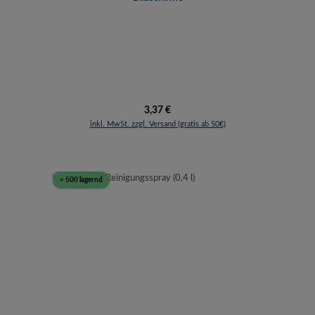
Regulärer Preis:
3,37 €
inkl. MwSt. zzgl. Versand (gratis ab 50€)
> 500 lagernd