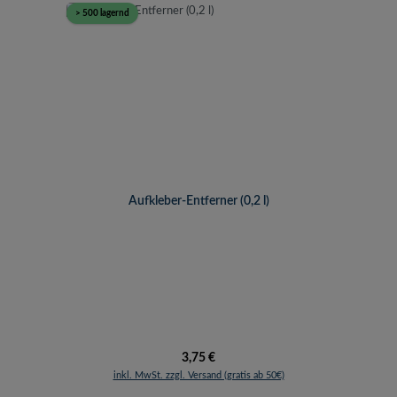
> 500 lagernd
Aufkleber-Entferner (0,2 l)
Regulärer Preis:
3,75 €
inkl. MwSt. zzgl. Versand (gratis ab 50€)