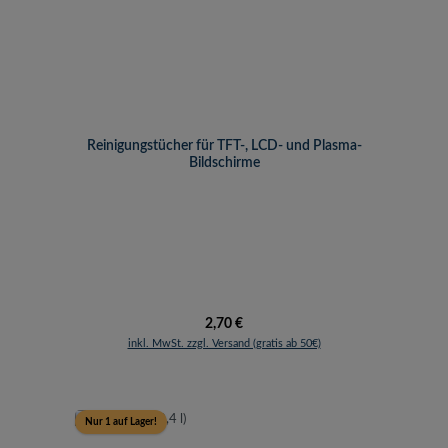
Reinigungstücher für TFT-, LCD- und Plasma-
Bildschirme
Regulärer Preis:
2,70 €
inkl. MwSt. zzgl. Versand (gratis ab 50€)
Nur 1 auf Lager!