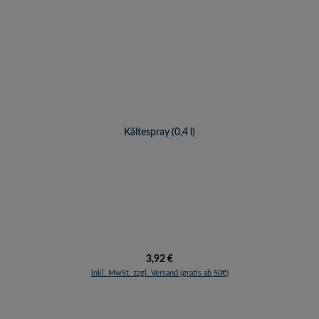
Kältespray (0,4 l)
Regulärer Preis:
3,92 €
inkl. MwSt. zzgl. Versand (gratis ab 50€)