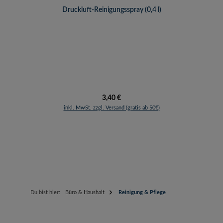
Druckluft-Reinigungsspray (0,4 l)
Regulärer Preis:
3,40 €
inkl. MwSt. zzgl. Versand (gratis ab 50€)
Du bist hier:
Büro & Haushalt
Reinigung & Pflege