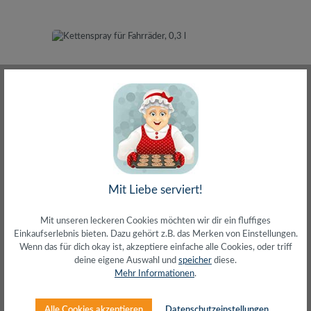
Kettenspray für Fahrräder, 0,3 l
Mit Liebe serviert!
Mit unseren leckeren Cookies möchten wir dir ein fluffiges
Einkaufserlebnis bieten. Dazu gehört z.B. das Merken von Einstellungen.
Wenn das für dich okay ist, akzeptiere einfache alle Cookies, oder triff
deine eigene Auswahl und
speicher
diese.
Mehr Informationen
.
Regulärer Preis:
4,00 €
Alle Cookies akzeptieren
Datenschutzeinstellungen