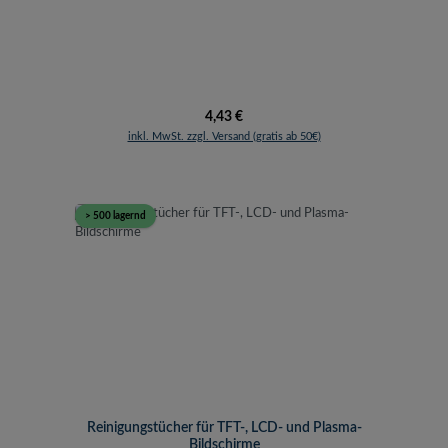
Regulärer Preis:
4,43 €
inkl. MwSt. zzgl. Versand (gratis ab 50€)
> 500 lagernd
Reinigungstücher für TFT-, LCD- und Plasma-
Bildschirme