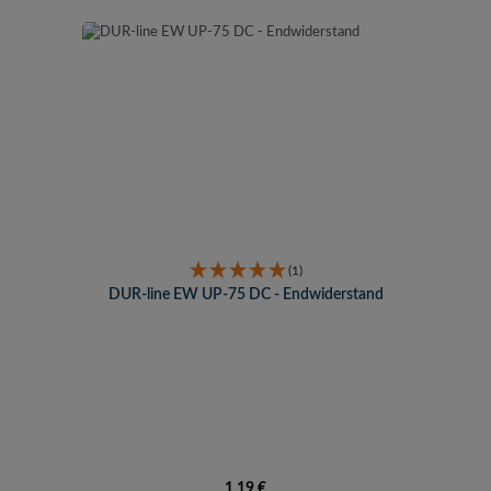
(1)
DUR-line EW UP-75 DC - Endwiderstand
Regulärer Preis:
1,19 €