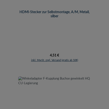
HDMI-Stecker zur Selbstmontage, A/M, Metall,
silber
Regulärer Preis:
4,51 €
inkl. MwSt. zzgl. Versand (gratis ab 50€)