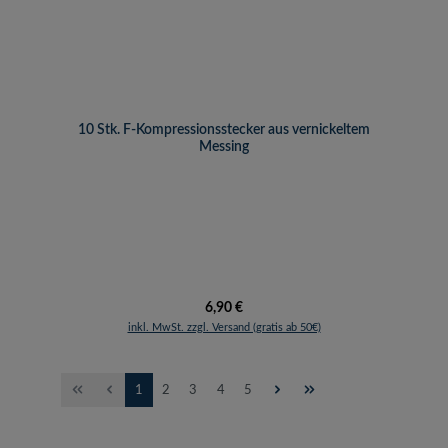
10 Stk. F-Kompressionsstecker aus vernickeltem
Messing
Regulärer Preis:
6,90 €
inkl. MwSt. zzgl. Versand (gratis ab 50€)
Seite
Seite
Seite
Seite
Seite
1
2
3
4
5