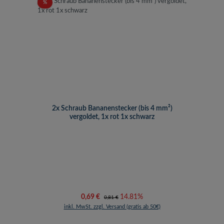
Rabatt
%
2x Schraub Bananenstecker (bis 4 mm²)
vergoldet, 1x rot 1x schwarz
Verkaufspreis:
Regulärer Preis:
0,69 €
14.81%
0,81 €
inkl. MwSt. zzgl. Versand (gratis ab 50€)