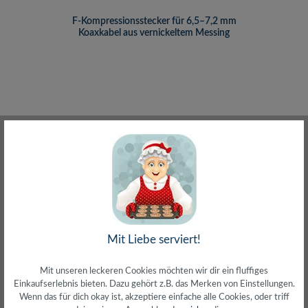
F-Kompressionsstecker für 6,5–7,2 mm
Koaxkabel aus vernickeltem Messing
Regulärer Preis:
0,56 €
inkl. MwSt. zzgl. Versand (gratis ab 50€)
Mit Liebe serviert!
Mit unseren leckeren Cookies möchten wir dir ein fluffiges
Einkaufserlebnis bieten. Dazu gehört z.B. das Merken von Einstellungen.
Wenn das für dich okay ist, akzeptiere einfache alle Cookies, oder triff