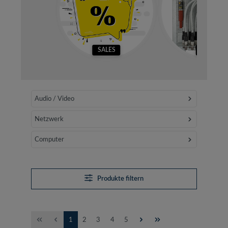
SALES
SETS
Audio / Video
Netzwerk
Computer
Produkte filtern
Seite
Seite
Seite
Seite
Seite
1
2
3
4
5