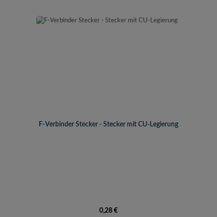
F-Verbinder Stecker - Stecker mit CU-Legierung
Regulärer Preis:
0,28 €