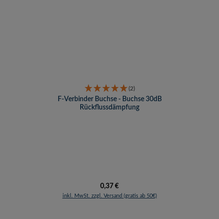
(2)
F-Verbinder Buchse - Buchse 30dB
Rückflussdämpfung
Regulärer Preis:
0,37 €
inkl. MwSt. zzgl. Versand (gratis ab 50€)