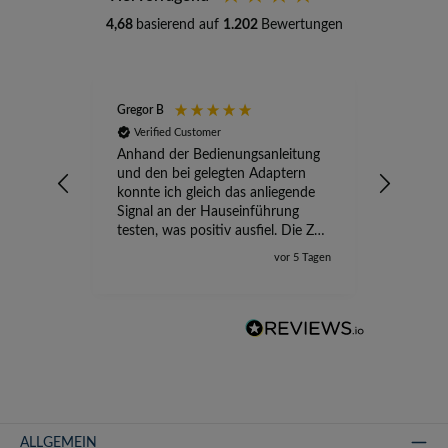
4,68
basierend auf
1.202
Bewertungen
Gregor B
Stefan A
Verified Customer
Verifi
Anhand der Bedienungsanleitung
kompete
und den bei gelegten Adaptern
Versand
konnte ich gleich das anliegende
wird ge
Signal an der Hauseinführung
eingeric
testen, was positiv ausfiel. Die Zeit
der Ungewissheit ist jetzt vorbei,
vor 5 Tagen
ich kann mit Sicherheit die
Störung vom TV-Ausfall richtig
zuordnen.
ALLGEMEIN