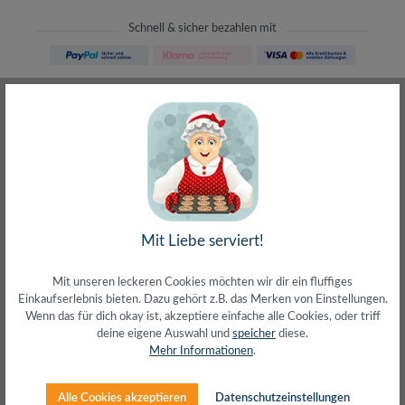
Schnell & sicher bezahlen mit
Schneller Versand
meist direkt aus Waiblingen
30 Tage Rückgaberecht
ohne Risiko bestellen
LIVE-Beratung
– Frag den Profi!
kostenlos und persönlich
Über 20+ Jahre Erfahrung
wir wissen von was wir sprechen
Mit Liebe serviert!
Mit unseren leckeren Cookies möchten wir dir ein fluffiges
Einkaufserlebnis bieten. Dazu gehört z.B. das Merken von Einstellungen.
Wenn das für dich okay ist, akzeptiere einfache alle Cookies, oder triff
deine eigene Auswahl und
speicher
diese.
Beschreibung
Mehr Informationen
.
Anschluss 1: HDMI micro-D (Stecker)Anschluss 2: HDMI-
A (Buchse)Entspricht HDMI 1.4 High Speed with
Alle Cookies akzeptieren
Datenschutzeinstellungen