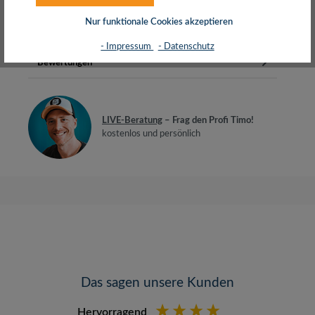
EthernetAuflösung: Ultra…
Mehr
Nur funktionale Cookies akzeptieren
Herstellerinfos
- Impressum
- Datenschutz
Bewertungen
LIVE-Beratung
– Frag den Profi Timo!
kostenlos und persönlich
Das sagen unsere Kunden
Hervorragend