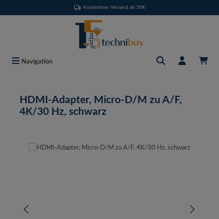
Kostenloser Versand ab 50€
Zum Hauptinhalt springen
Navigation
HDMI-Adapter, Micro-D/M zu A/F,
4K/30 Hz, schwarz
Bildergalerie überspringen