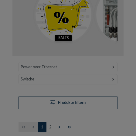
SALES
SETS
Power over Ethernet
Switche
Produkte filtern
Seite
Seite
1
2