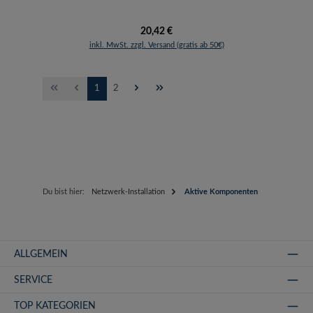
Regulärer Preis:
20,42 €
inkl. MwSt. zzgl. Versand (gratis ab 50€)
Seite
Seite
1
2
Du bist hier:
Netzwerk-Installation
Aktive Komponenten
ALLGEMEIN
SERVICE
TOP KATEGORIEN