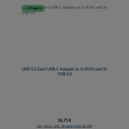
> 500 lagernd
USB 3.2 Gen1 USB-C Adapter zu 1x RJ45 und 3x
USB 3.0
Regulärer Preis:
26,71 €
inkl. MwSt. zzgl. Versand (gratis ab 50€)