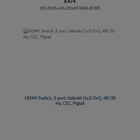
Regulärer Preis:
8,43 €
inkl. MwSt. zzgl. Versand (gratis ab 50€)
HDMI-Switch, 3-port, bidirekt (1x3/3x1), 4K/30
Hz, CEC, Pigtail