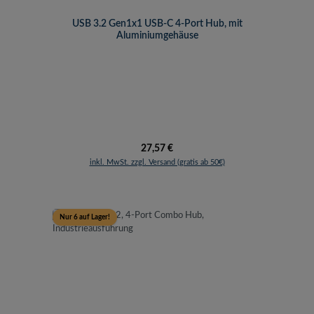
USB 3.2 Gen1x1 USB-C 4-Port Hub, mit
Aluminiumgehäuse
Regulärer Preis:
27,57 €
inkl. MwSt. zzgl. Versand (gratis ab 50€)
Nur 6 auf Lager!