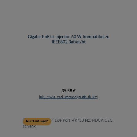
Gigabit PoE++ Injector, 60 W, kompatibel zu
IEEE802.3af/at/bt
Regulärer Preis:
35,58 €
inkl. MwSt. zzgl. Versand (gratis ab 50€)
Nur 3 auf Lager!