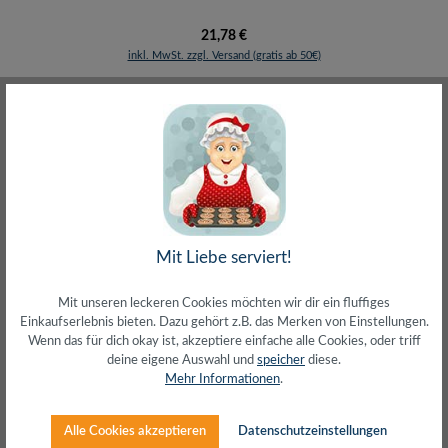
Regulärer Preis:
21,78 €
inkl. MwSt. zzgl. Versand (gratis ab 50€)
Mit Liebe serviert!
Mit unseren leckeren Cookies möchten wir dir ein fluffiges
Einkaufserlebnis bieten. Dazu gehört z.B. das Merken von Einstellungen.
Wenn das für dich okay ist, akzeptiere einfache alle Cookies, oder triff
Festplatten Schutz-Box für 2x 2,5" HDDs
deine eigene Auswahl und
speicher
diese.
Mehr Informationen
.
Alle Cookies akzeptieren
Datenschutzeinstellungen