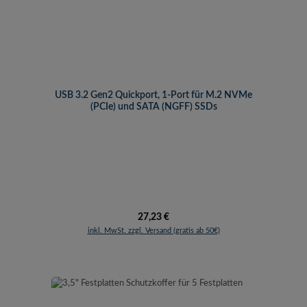
USB 3.2 Gen2 Quickport, 1-Port für M.2 NVMe
(PCIe) und SATA (NGFF) SSDs
Regulärer Preis:
27,23 €
inkl. MwSt. zzgl. Versand (gratis ab 50€)