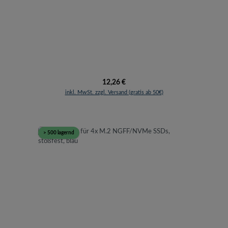
Regulärer Preis:
12,26 €
inkl. MwSt. zzgl. Versand (gratis ab 50€)
> 500 lagernd