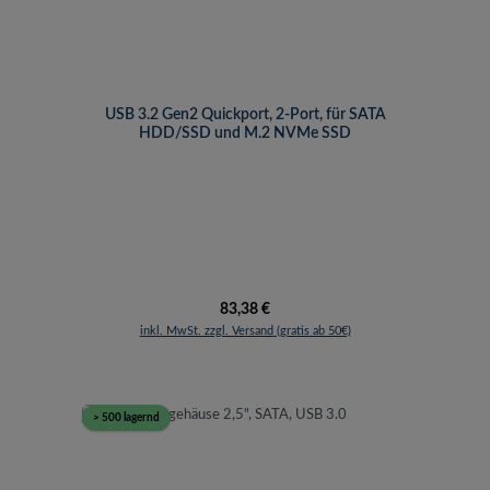
USB 3.2 Gen2 Quickport, 2-Port, für SATA
HDD/SSD und M.2 NVMe SSD
Regulärer Preis:
83,38 €
inkl. MwSt. zzgl. Versand (gratis ab 50€)
> 500 lagernd