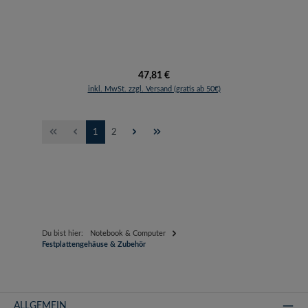
Regulärer Preis:
47,81 €
inkl. MwSt. zzgl. Versand (gratis ab 50€)
Seite
Seite
1
2
Du bist hier:
Notebook & Computer
Festplattengehäuse & Zubehör
ALLGEMEIN