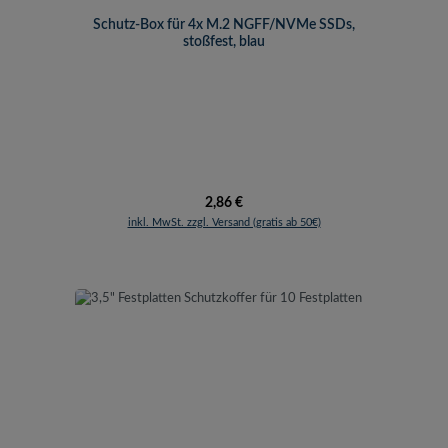
Schutz-Box für 4x M.2 NGFF/NVMe SSDs,
stoßfest, blau
Regulärer Preis:
2,86 €
inkl. MwSt. zzgl. Versand (gratis ab 50€)