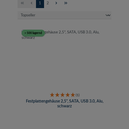
Seite
Seite
1
2
> 500 lagernd
(1)
Festplattengehäuse 2,5", SATA, USB 3.0, Alu,
schwarz