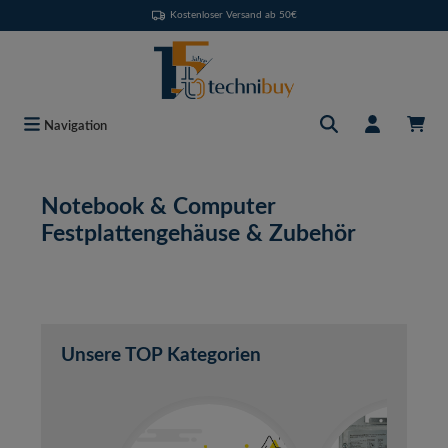
Kostenloser Versand ab 50€
Zum Hauptinhalt springen
Navigation
Notebook & Computer
Festplattengehäuse & Zubehör
Unsere TOP Kategorien