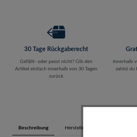
30 Tage Rückgaberecht
Gra
Gefällt- oder passt nicht? Gib den
Innerhalb 
Artikel einfach innerhalb von 30 Tagen
zahlst du
zurück
Beschreibung
Herstellerinfos
Bewertung