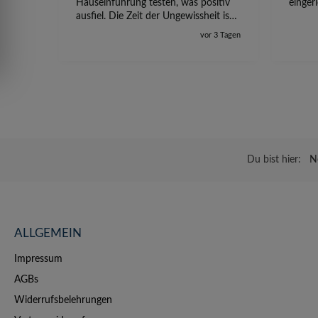
Hauseinführung testen, was positiv
einger
ausfiel. Die Zeit der Ungewissheit ist
jetzt vorbei, ich kann mit Sicherheit
vor 3 Tagen
die Störung vom TV-Ausfall richtig
zuordnen.
Du bist hier:
N
ALLGEMEIN
Impressum
AGBs
Widerrufsbelehrungen