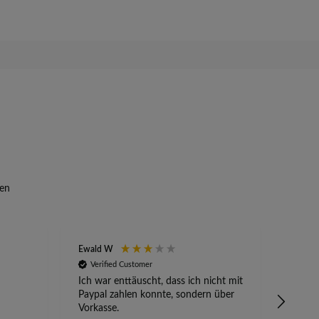
en
Ewald W
Anony
Verified Customer
Veri
Ich war enttäuscht, dass ich nicht mit
Absetz
Paypal zahlen konnte, sondern über
alles 
Vorkasse.