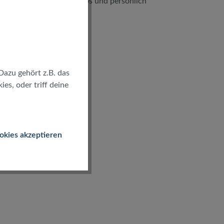
kostenlos und persönlich
Dazu gehört z.B. das
es, oder triff deine
okies akzeptieren