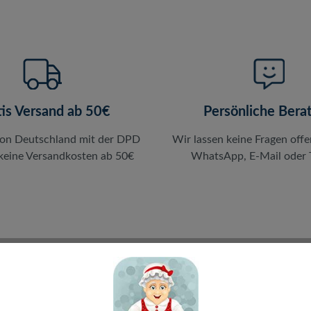
tis Versand ab 50€
Persönliche Bera
von Deutschland mit der DPD
Wir lassen keine Fragen offe
 keine Versandkosten ab 50€
WhatsApp, E-Mail oder T
en