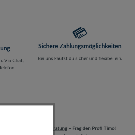
Sichere Zahlungsmöglichkeiten
tung
Bei uns kaufst du sicher und flexibel ein.
n. Via Chat,
elefon.
LIVE-Beratung
– Frag den Profi Timo!