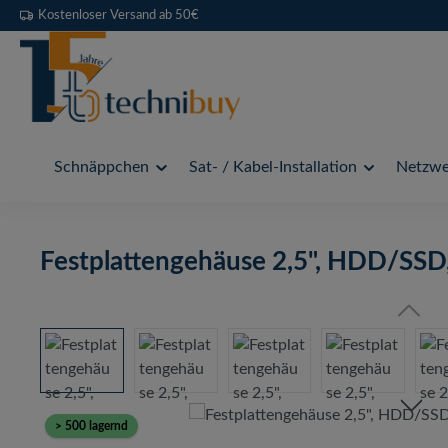
Kostenloser Versand ab 50€
 Hauptinhalt springen
Zur Suche springen
Zur Hauptnavigation springen
Schnäppchen
Sat- / Kabel-Installation
Netzwer
Festplattengehäuse 2,5", HDD/SSD,
Bildergalerie überspringen
> 500 lagernd