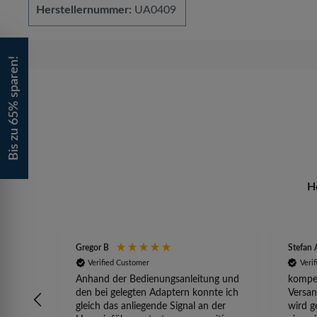
Herstellernummer:
UA0409
Bis zu 65% sparen!
H
Gregor B
Stefan 
Verified Customer
Veri
Anhand der Bedienungsanleitung und
kompet
den bei gelegten Adaptern konnte ich
Versan
gleich das anliegende Signal an der
wird g