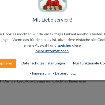
Mit Liebe serviert!
n Cookies möchten wir dir ein fluffiges Einkaufserlebnis bieten. 
ungen. Wenn das für dich okay ist, akzeptiere einfache alle Cooki
x
eigene Auswahl und
speicher
diese.
Mehr Informationen
.
eptieren
Datenschutzeinstellungen
Nur funktionale Co
 2,5" SATA I/II/III HDD/SSD bis zu 16 TB Festplatten. Der
SB 3.0 Schnittstelle. USB ist die Abkürzung für Universal
- Impressum
- Datenschutz
 zu 5 Gbit/s. Der Anschluss ist kinderleicht und das Gerät
. Das werkzeuglose Design ermöglicht es Ihnen eine