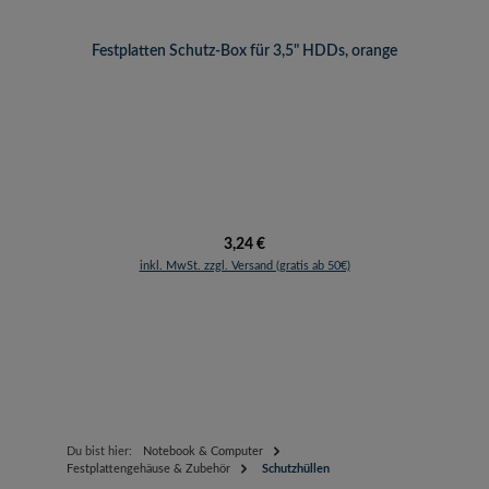
Festplatten Schutz-Box für 3,5" HDDs, orange
Regulärer Preis:
3,24 €
inkl. MwSt. zzgl. Versand (gratis ab 50€)
Du bist hier:
Notebook & Computer
Festplattengehäuse & Zubehör
Schutzhüllen