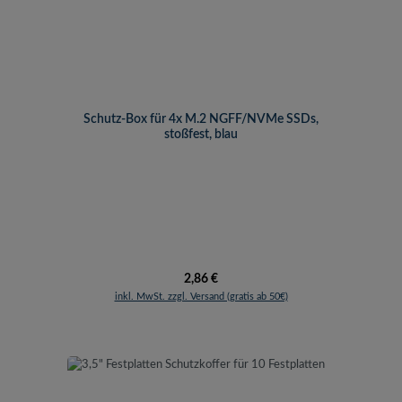
Schutz-Box für 4x M.2 NGFF/NVMe SSDs,
stoßfest, blau
Regulärer Preis:
2,86 €
inkl. MwSt. zzgl. Versand (gratis ab 50€)