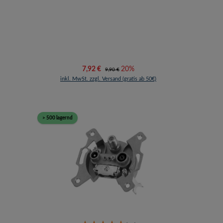
Verkaufspreis:
Regulärer Preis:
7,92 €
20%
9,90 €
inkl. MwSt. zzgl. Versand (gratis ab 50€)
> 500 lagernd