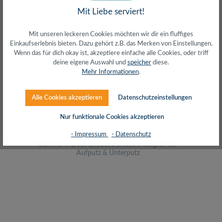
Mit Liebe serviert!
Ausverkauft
Mit unseren leckeren Cookies möchten wir dir ein fluffiges
Rabatt
Einkaufserlebnis bieten. Dazu gehört z.B. das Merken von Einstellungen.
%
Wenn das für dich okay ist, akzeptiere einfache alle Cookies, oder triff
Nicht vorrätiges
deine eigene Auswahl und
speicher
diese.
Mehr Informationen
.
Alle Cookies akzeptieren
Datenschutzeinstellungen
Nur funktionale Cookies akzeptieren
(12)
- Impressum
- Datenschutz
3loch SAT Dose Enddose unicable tauglich für
Aufputz & Unterputz