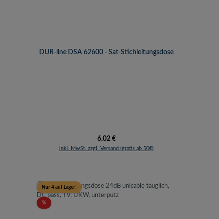
DUR-line DSA 62600 - Sat-Stichleitungsdose
Regulärer Preis:
6,02 €
inkl. MwSt. zzgl. Versand (gratis ab 50€)
Nur 4 auf Lager!
Rabatt
%