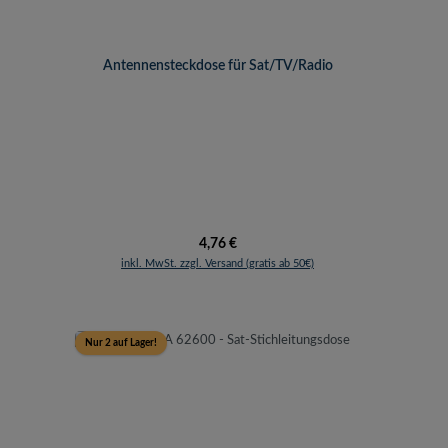
Antennensteckdose für Sat/TV/Radio
Regulärer Preis:
4,76 €
inkl. MwSt. zzgl. Versand (gratis ab 50€)
Nur 2 auf Lager!