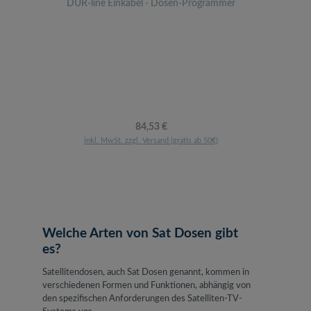
DUR-line Einkabel - Dosen-Programmer
Regulärer Preis:
84,53 €
inkl. MwSt. zzgl. Versand (gratis ab 50€)
Welche Arten von Sat Dosen gibt
es?
Satellitendosen, auch Sat Dosen genannt, kommen in
verschiedenen Formen und Funktionen, abhängig von
den spezifischen Anforderungen des Satelliten-TV-