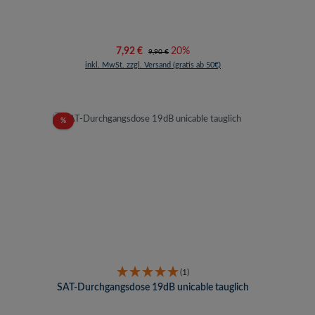
Verkaufspreis:
Regulärer Preis:
7,92 €
20%
9,90 €
inkl. MwSt. zzgl. Versand (gratis ab 50€)
Rabatt
%
(1)
SAT-Durchgangsdose 19dB unicable tauglich