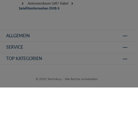
Antennendosen SAT/ Kabel
Satellitenfernsehen DVB-S
ALLGEMEIN
SERVICE
TOP KATEGORIEN
© 2026 Technibuy - Alle Rechte vorbehalten.