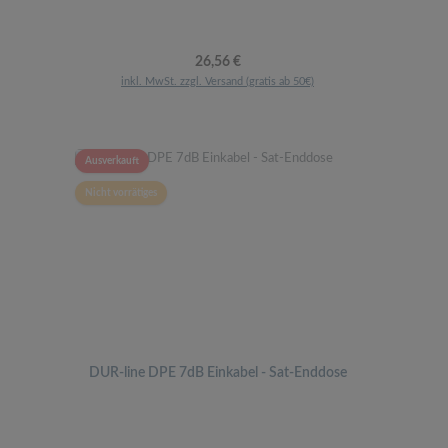
Regulärer Preis:
26,56 €
inkl. MwSt. zzgl. Versand (gratis ab 50€)
Ausverkauft
Nicht vorrätiges
DUR-line DPE 7dB Einkabel - Sat-Enddose