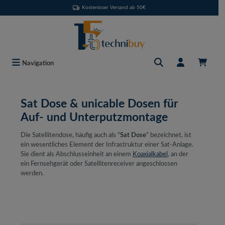
Kostenloser Versand ab 50€
Zum Hauptinhalt springen
Navigation
Sat Dose & unicable Dosen für
Auf- und Unterputzmontage
Die Satellitendose, häufig auch als "
Sat Dose
" bezeichnet, ist
ein wesentliches Element der Infrastruktur einer Sat-Anlage.
Sie dient als Abschlusseinheit an einem
Koaxialkabel
, an der
ein Fernsehgerät oder Satellitenreceiver angeschlossen
werden.