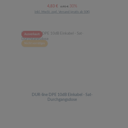
Verkaufspreis:
Regulärer Preis:
4,83 €
30%
6,90 €
inkl. MwSt. zzgl. Versand (gratis ab 50€)
Ausverkauft
Nicht vorrätiges
DUR-line DPE 10dB Einkabel - Sat-
Durchgangsdose