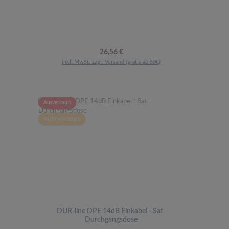
Regulärer Preis:
26,56 €
inkl. MwSt. zzgl. Versand (gratis ab 50€)
Ausverkauft
Nicht vorrätiges
DUR-line DPE 14dB Einkabel - Sat-
Durchgangsdose