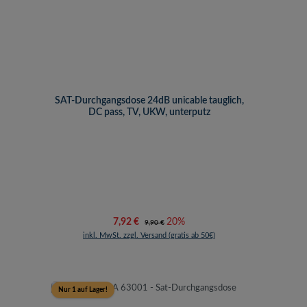
SAT-Durchgangsdose 24dB unicable tauglich,
DC pass, TV, UKW, unterputz
Verkaufspreis:
Regulärer Preis:
7,92 €
20%
9,90 €
inkl. MwSt. zzgl. Versand (gratis ab 50€)
Nur 1 auf Lager!