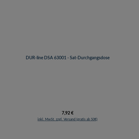
DUR-line DSA 63001 - Sat-Durchgangsdose
Regulärer Preis:
7,92 €
inkl. MwSt. zzgl. Versand (gratis ab 50€)