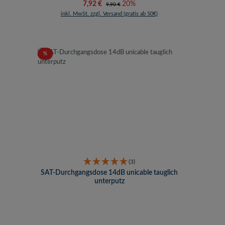
Verkaufspreis:
Regulärer Preis:
7,92 €
20%
9,90 €
inkl. MwSt. zzgl. Versand (gratis ab 50€)
Rabatt
%
(3)
SAT-Durchgangsdose 14dB unicable tauglich
unterputz