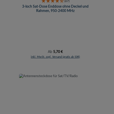
(67)
3-loch Sat-Dose Enddose ohne Deckel und
Rahmen, 950-2400 MHz
Regulärer Preis:
Ab
5,70 €
inkl. MwSt. zzgl. Versand (gratis ab 50€)