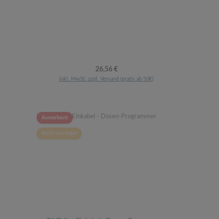
Regulärer Preis:
26,56 €
inkl. MwSt. zzgl. Versand (gratis ab 50€)
Ausverkauft
Nicht vorrätiges