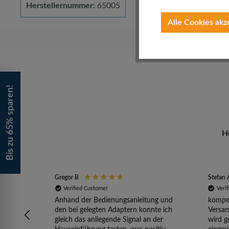
Herstellernummer:
65005
Alle Cookies akz
Bis zu 65% sparen!
H
Gregor B
Stefan 
Verified Customer
Veri
Anhand der Bedienungsanleitung und
kompet
den bei gelegten Adaptern konnte ich
Versan
gleich das anliegende Signal an der
wird g