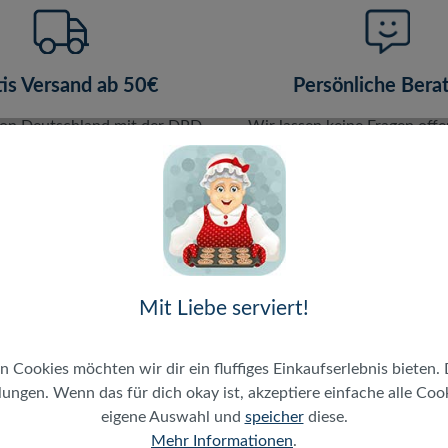
tis Versand ab 50€
Persönliche Bera
von Deutschland mit der DPD
Wir lassen keine Fragen offe
 keine Versandkosten ab 50€
WhatsApp, E-Mail oder T
Mit Liebe serviert!
en
n Cookies möchten wir dir ein fluffiges Einkaufserlebnis bieten. 
ungen. Wenn das für dich okay ist, akzeptiere einfache alle Cooki
eigene Auswahl und
speicher
diese.
Mehr Informationen
.