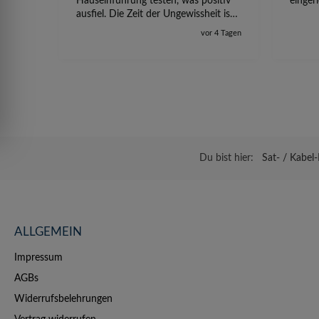
Hauseinführung testen, was positiv
einger
ausfiel. Die Zeit der Ungewissheit ist
jetzt vorbei, ich kann mit Sicherheit
vor 4 Tagen
die Störung vom TV-Ausfall richtig
zuordnen.
Du bist hier:
Sat- / Kabel-
ALLGEMEIN
Impressum
AGBs
Widerrufsbelehrungen