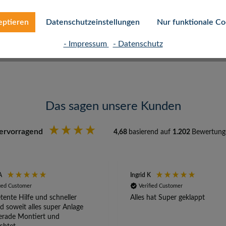
eptieren
Datenschutzeinstellungen
Nur funktionale Co
- Impressum
- Datenschutz
Das sagen unsere Kunden
ervorragend
4,68
basierend auf
1.202
Bewertung
A
Ingrid K
fied Customer
Verified Customer
ente Hilfe und schneller
Alles hat Super geklappt
d soweit alles super Anlage
erade Montiert und