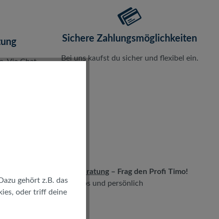
Sichere Zahlungsmöglichkeiten
tung
Bei uns kaufst du sicher und flexibel ein.
n. Via Chat,
elefon.
LIVE-Beratung
– Frag den Profi Timo!
Dazu gehört z.B. das
kostenlos und persönlich
es, oder triff deine