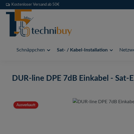
Kostenloser Versand ab 50€
 Hauptinhalt springen
Zur Suche springen
Zur Hauptnavigation springen
Schnäppchen
Sat- / Kabel-Installation
Netzwe
DUR-line DPE 7dB Einkabel - Sat-
Bildergalerie überspringen
Ausverkauft