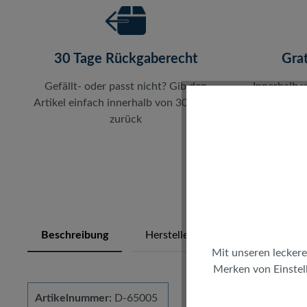
30 Tage Rückgaberecht
Gra
Gefällt- oder passt nicht? Gib den
Innerhalb 
Artikel einfach innerhalb von 30 Tagen
zahlst du
zurück
Beschreibung
Herstellerinfos
Bewertung
Mit unseren leckere
Merken von Einstell
Artikelnummer:
D-65005