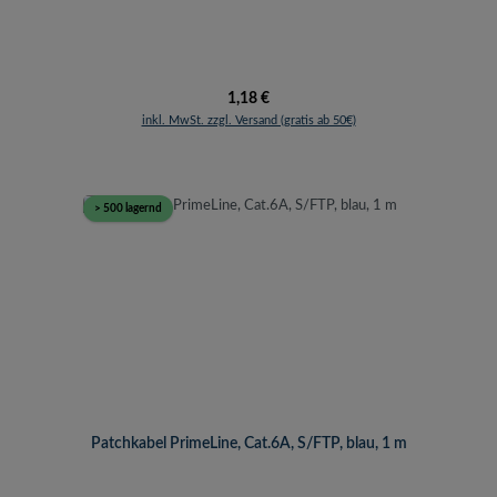
Regulärer Preis:
1,18 €
inkl. MwSt. zzgl. Versand (gratis ab 50€)
> 500 lagernd
Patchkabel PrimeLine, Cat.6A, S/FTP, blau, 1 m