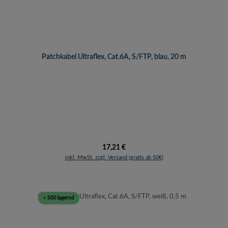
Patchkabel Ultraflex, Cat.6A, S/FTP, blau, 20 m
Regulärer Preis:
17,21 €
inkl. MwSt. zzgl. Versand (gratis ab 50€)
> 500 lagernd