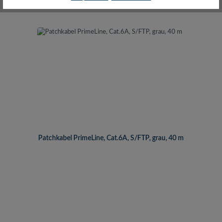
Patchkabel PrimeLine, Cat.6A, S/FTP, grau, 40 m