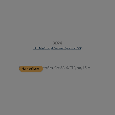
Regulärer Preis:
3,09 €
inkl. MwSt. zzgl. Versand (gratis ab 50€)
Nur 4 auf Lager!