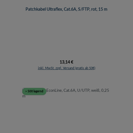
Patchkabel Ultraflex, Cat.6A, S/FTP, rot, 15 m
Regulärer Preis:
13,14 €
inkl. MwSt. zzgl. Versand (gratis ab 50€)
> 500 lagernd