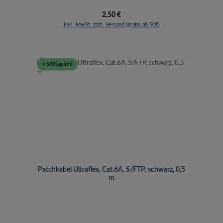
Regulärer Preis:
2,50 €
inkl. MwSt. zzgl. Versand (gratis ab 50€)
> 500 lagernd
Patchkabel Ultraflex, Cat.6A, S/FTP, schwarz, 0,5
m