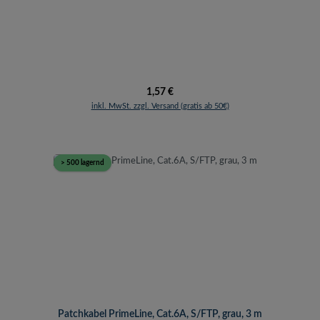
Regulärer Preis:
1,57 €
inkl. MwSt. zzgl. Versand (gratis ab 50€)
> 500 lagernd
Patchkabel PrimeLine, Cat.6A, S/FTP, grau, 3 m