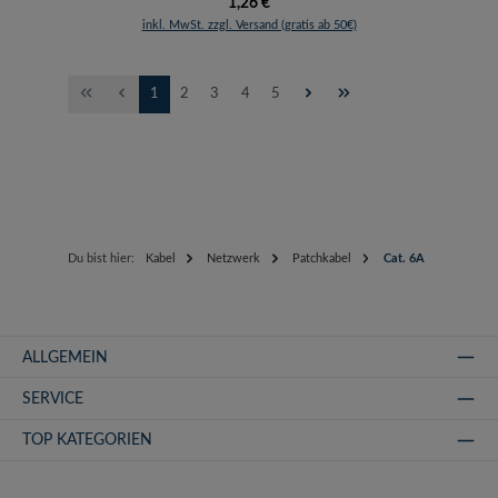
Regulärer Preis:
1,26 €
inkl. MwSt. zzgl. Versand (gratis ab 50€)
Seite
Seite
Seite
Seite
Seite
1
2
3
4
5
Du bist hier:
Kabel
Netzwerk
Patchkabel
Cat. 6A
ALLGEMEIN
SERVICE
TOP KATEGORIEN