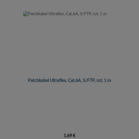
Patchkabel Ultraflex, Cat.6A, S/FTP, rot, 1 m
Regulärer Preis:
1,69 €