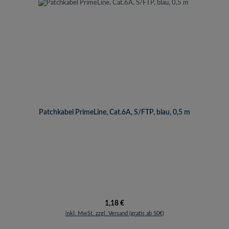
Patchkabel PrimeLine, Cat.6A, S/FTP, blau, 0,5 m
Regulärer Preis:
1,18 €
inkl. MwSt. zzgl. Versand (gratis ab 50€)