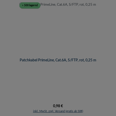
> 500 lagernd
Patchkabel PrimeLine, Cat.6A, S/FTP, rot, 0,25 m
Regulärer Preis:
0,98 €
inkl. MwSt. zzgl. Versand (gratis ab 50€)