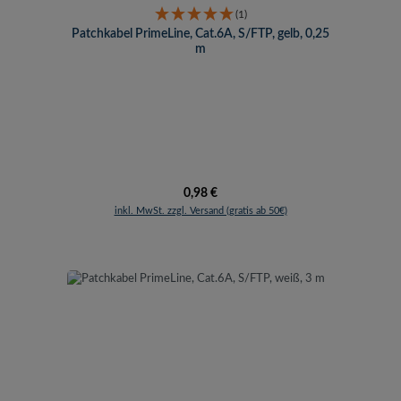
(1)
Patchkabel PrimeLine, Cat.6A, S/FTP, gelb, 0,25
m
Regulärer Preis:
0,98 €
inkl. MwSt. zzgl. Versand (gratis ab 50€)