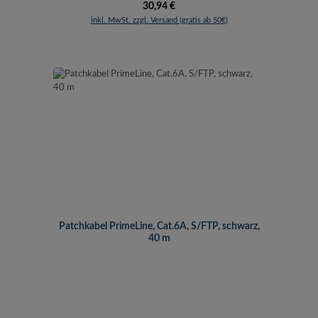
Regulärer Preis:
30,94 €
inkl. MwSt. zzgl. Versand (gratis ab 50€)
Patchkabel PrimeLine, Cat.6A, S/FTP, schwarz,
40 m