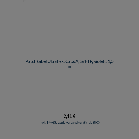
Patchkabel Ultraflex, Cat.6A, S/FTP, violett, 1,5
m
Regulärer Preis:
2,11 €
inkl. MwSt. zzgl. Versand (gratis ab 50€)