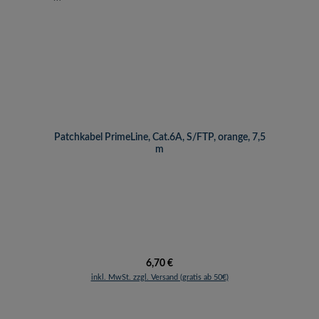
Patchkabel PrimeLine, Cat.6A, S/FTP, orange, 7,5
m
Regulärer Preis:
6,70 €
inkl. MwSt. zzgl. Versand (gratis ab 50€)