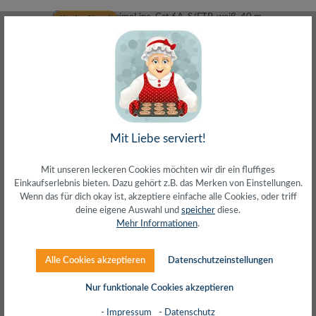
Nur 1 auf Lager!
Mit Liebe serviert!
Patchkabel PrimeLine, Cat.6A, S/FTP, weiß, 40 m
Mit unseren leckeren Cookies möchten wir dir ein fluffiges
Einkaufserlebnis bieten. Dazu gehört z.B. das Merken von Einstellungen.
Wenn das für dich okay ist, akzeptiere einfache alle Cookies, oder triff
deine eigene Auswahl und
speicher
diese.
Mehr Informationen
.
Alle Cookies akzeptieren
Datenschutzeinstellungen
Nur funktionale Cookies akzeptieren
Regulärer Preis:
30,94 €
inkl. MwSt. zzgl. Versand (gratis ab 50€)
- Impressum
- Datenschutz