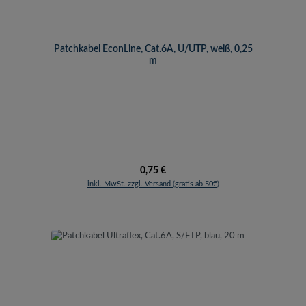
Patchkabel EconLine, Cat.6A, U/UTP, weiß, 0,25
m
Regulärer Preis:
0,75 €
inkl. MwSt. zzgl. Versand (gratis ab 50€)