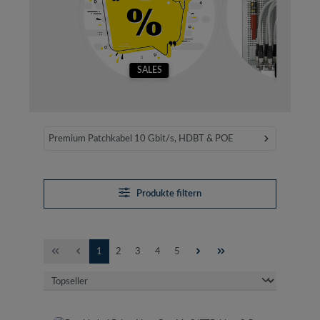
SALES
SETS
Premium Patchkabel 10 Gbit/s, HDBT & POE
Produkte filtern
Seite
Seite
Seite
Seite
Seite
1
2
3
4
5