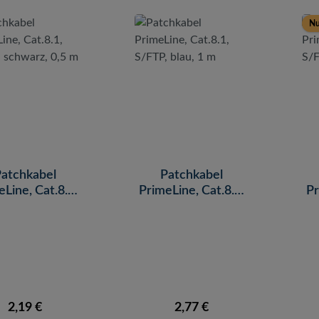
Nu
atchkabel
Patchkabel
eLine, Cat.8.1,
PrimeLine, Cat.8.1,
Pr
, schwarz, 0,5
S/FTP, blau, 1 m
S
m
Regulärer Preis:
Regulärer Preis:
2,19 €
2,77 €