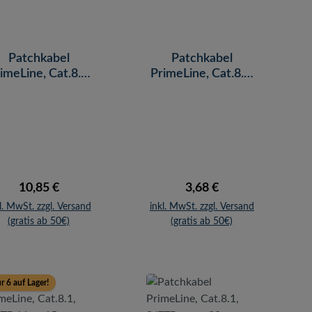
Patchkabel
Patchkabel
imeLine, Cat.8.1,
PrimeLine, Cat.8.1,
/FTP, blau, 10 m
S/FTP, blau, 2 m
Regulärer Preis:
Regulärer Preis:
10,85 €
3,68 €
l. MwSt. zzgl. Versand
inkl. MwSt. zzgl. Versand
(gratis ab 50€)
(gratis ab 50€)
r 6 auf Lager!