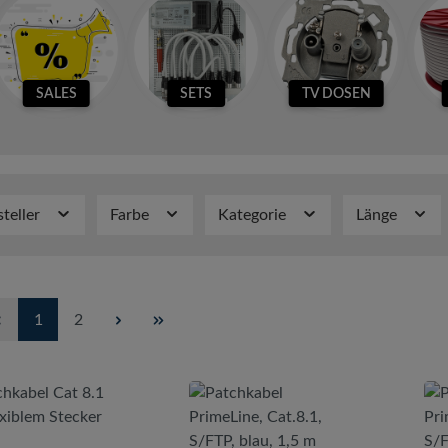
SALES
SETS
TV DOSEN
steller
Farbe
Kategorie
Länge
Seite
Seite
1
2