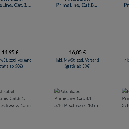
eLine, Cat.8.1,
PrimeLine, Cat.8.1,
Pr
P, grau, 15 m
S/FTP, blau, 20 m
Regulärer Preis:
Regulärer Preis:
14,95 €
16,85 €
MwSt. zzgl. Versand
inkl. MwSt. zzgl. Versand
ink
gratis ab 50€)
(gratis ab 50€)