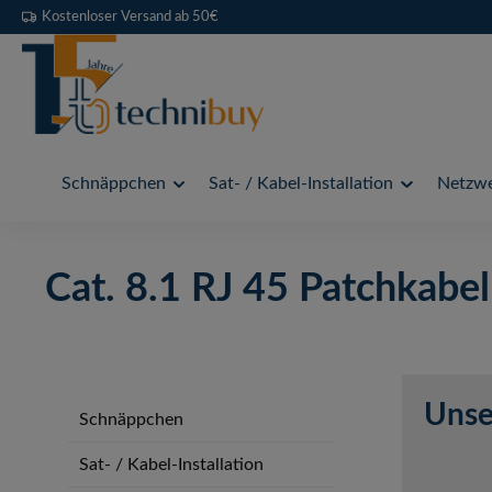
Kostenloser Versand ab 50€
 Hauptinhalt springen
Zur Suche springen
Zur Hauptnavigation springen
Schnäppchen
Sat- / Kabel-Installation
Netzwe
Cat. 8.1 RJ 45 Patchkabel
Unse
Schnäppchen
Sat- / Kabel-Installation