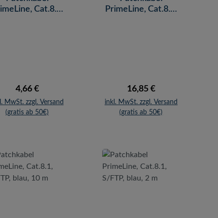
imeLine, Cat.8.1,
PrimeLine, Cat.8.1,
S/FTP, blau, 3 m
S/FTP, schwarz, 20
m
Regulärer Preis:
Regulärer Preis:
4,66 €
16,85 €
l. MwSt. zzgl. Versand
inkl. MwSt. zzgl. Versand
(gratis ab 50€)
(gratis ab 50€)