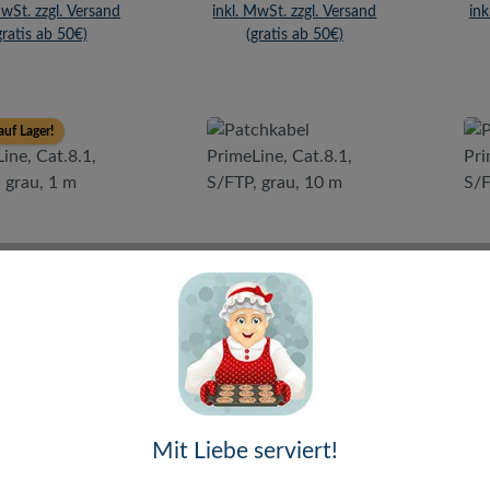
MwSt. zzgl. Versand
inkl. MwSt. zzgl. Versand
ink
gratis ab 50€)
(gratis ab 50€)
auf Lager!
atchkabel
Patchkabel
eLine, Cat.8.1,
PrimeLine, Cat.8.1,
Pr
TP, grau, 1 m
S/FTP, grau, 10 m
S
Mit Liebe serviert!