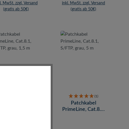
l. MwSt. zzgl. Versand
inkl. MwSt. zzgl. Versand
(gratis ab 50€)
(gratis ab 50€)
Patchkabel
(1)
imeLine, Cat.8.1,
Patchkabel
/FTP, grau, 1,5 m
PrimeLine, Cat.8.1,
S/FTP, grau, 5 m