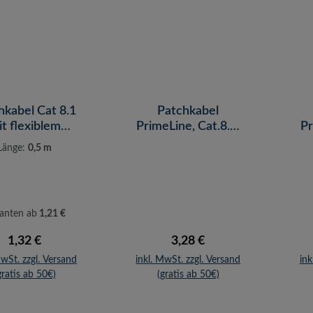
hkabel Cat 8.1
Patchkabel
t flexiblem
PrimeLine, Cat.8.1,
Pr
Stecker
S/FTP, blau, 1,5 m
S
Länge:
0,5 m
ianten ab
1,21 €
Regulärer Preis:
Regulärer Preis:
1,32 €
3,28 €
MwSt. zzgl. Versand
inkl. MwSt. zzgl. Versand
ink
gratis ab 50€)
(gratis ab 50€)