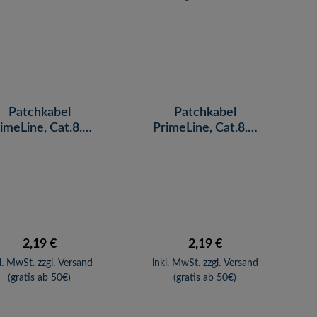
Patchkabel
Patchkabel
imeLine, Cat.8.1,
PrimeLine, Cat.8.1,
/FTP, blau, 0,5 m
S/FTP, grau, 0,5 m
Regulärer Preis:
Regulärer Preis:
2,19 €
2,19 €
l. MwSt. zzgl. Versand
inkl. MwSt. zzgl. Versand
(gratis ab 50€)
(gratis ab 50€)