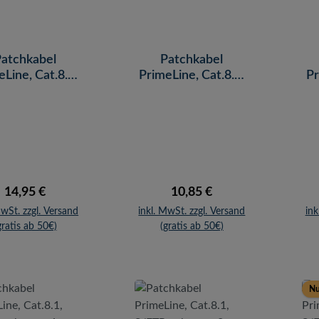
atchkabel
Patchkabel
eLine, Cat.8.1,
PrimeLine, Cat.8.1,
Pr
P, schwarz, 15
S/FTP, schwarz, 10
S
m
m
Regulärer Preis:
Regulärer Preis:
14,95 €
10,85 €
MwSt. zzgl. Versand
inkl. MwSt. zzgl. Versand
ink
gratis ab 50€)
(gratis ab 50€)
Nu