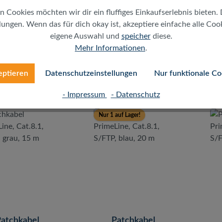
n Cookies möchten wir dir ein fluffiges Einkaufserlebnis bieten. 
ungen. Wenn das für dich okay ist, akzeptiere einfache alle Cooki
eigene Auswahl und
speicher
diese.
Regulärer Preis:
Regulärer Preis:
2,77 €
10,85 €
Mehr Informationen
.
MwSt. zzgl. Versand
inkl. MwSt. zzgl. Versand
ink
gratis ab 50€)
(gratis ab 50€)
eptieren
Datenschutzeinstellungen
Nur funktionale Co
- Impressum
- Datenschutz
Nur 1 auf Lager!
atchkabel
Patchkabel