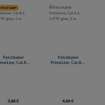
r 8 auf Lager!
Patchkabel
Patchkabel
imeLine, Cat.8.1,
PrimeLine, Cat.8.1,
/FTP, grau, 2 m
S/FTP, grau, 3 m
Regulärer Preis:
Regulärer Preis:
3,68 €
4,66 €