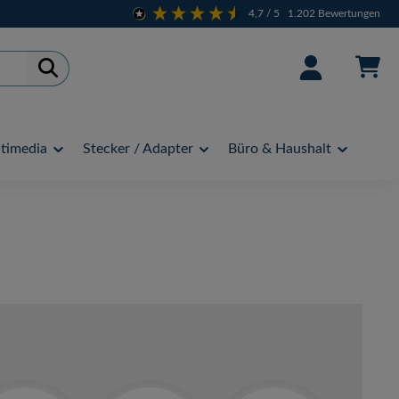
4,7
/ 5
1.202
Bewertungen
timedia
Stecker / Adapter
Büro & Haushalt