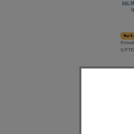
inkl. 
(
Nur 8 
P
Prim
S/F