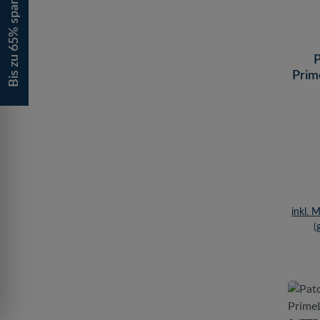
Bis zu 65% sparen!
P
Prim
S/FT
inkl. 
(