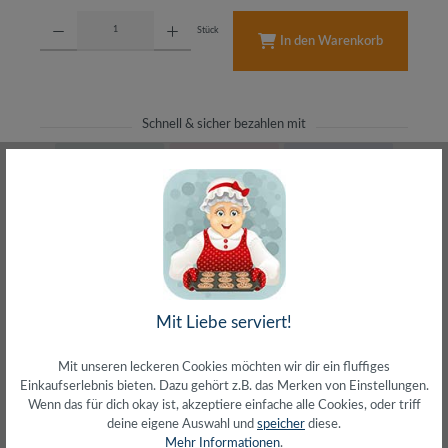
Produkt Anzahl: Gib den gewünschten Wert ein oder benutze die Schaltflächen um d
Stück
In den Warenkorb
Schnell & sicher bezahlen mit
Schneller Versand
meist direkt aus Waiblingen
30 Tage Rückgaberecht
ohne Risiko bestellen
LIVE-Beratung
– Frag den Profi!
kostenlos und persönlich
Mit Liebe serviert!
Über 20+ Jahre Erfahrung
wir wissen von was wir sprechen
Mit unseren leckeren Cookies möchten wir dir ein fluffiges
Einkaufserlebnis bieten. Dazu gehört z.B. das Merken von Einstellungen.
Wenn das für dich okay ist, akzeptiere einfache alle Cookies, oder triff
deine eigene Auswahl und
speicher
diese.
Mehr Informationen
.