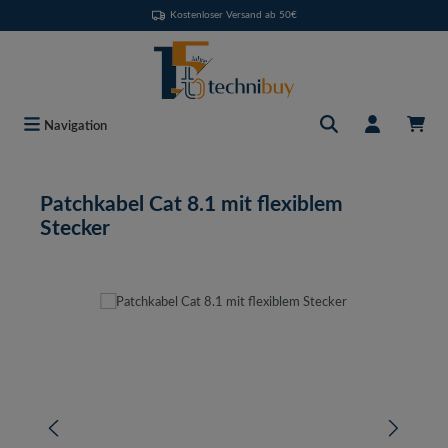
Kostenloser Versand ab 50€
Zum Hauptinhalt springen
Navigation
Patchkabel Cat 8.1 mit flexiblem
Stecker
Bildergalerie überspringen