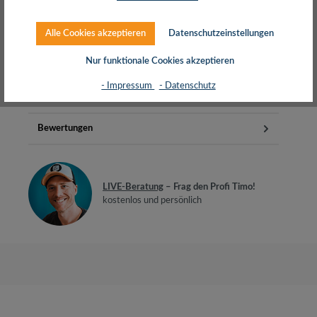
Beschreibung
Alle Cookies akzeptieren
Datenschutzeinstellungen
Das Patchkabel Cat 8.1 ermöglicht eine ultraschnelle
Datenübertragung. Das Kabel wurde entwickelt für
Nur funktionale Cookies akzeptieren
anspruchsvolle 25GBase…
Mehr
- Impressum
- Datenschutz
Herstellerinfos
Bewertungen
LIVE-Beratung
– Frag den Profi Timo!
kostenlos und persönlich