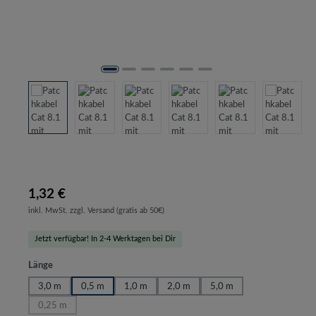
1,32 €
inkl. MwSt. zzgl. Versand (gratis ab 50€)
Jetzt verfügbar! In 2-4 Werktagen bei Dir
auswählen
Länge
3,0 m
0,5 m
1,0 m
2,0 m
5,0 m
0,25 m
(Diese Option ist zurzeit nicht verfügbar.)