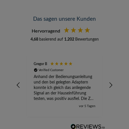
Das sagen unsere Kunden
Hervorragend
4,68
basierend auf
1.202
Bewertungen
Gregor B
Stefan A
Verified Customer
Verifi
Anhand der Bedienungsanleitung
kompete
und den bei gelegten Adaptern
Versand
konnte ich gleich das anliegende
wird ge
Signal an der Hauseinführung
eingeric
testen, was positiv ausfiel. Die Zeit
der Ungewissheit ist jetzt vorbei,
vor 5 Tagen
ich kann mit Sicherheit die
Störung vom TV-Ausfall richtig
zuordnen.