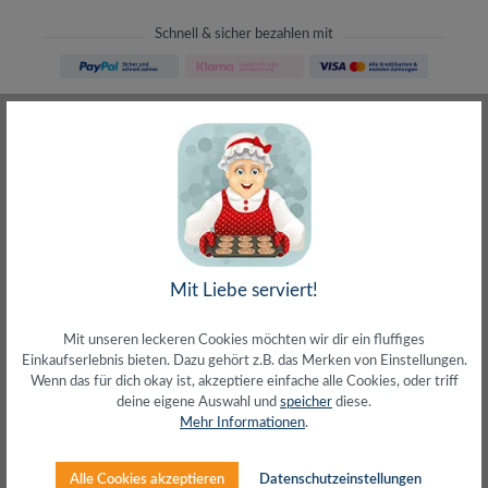
Schnell & sicher bezahlen mit
Schneller Versand
meist direkt aus Waiblingen
30 Tage Rückgaberecht
ohne Risiko bestellen
LIVE-Beratung
– Frag den Profi!
kostenlos und persönlich
Über 20+ Jahre Erfahrung
wir wissen von was wir sprechen
Mit Liebe serviert!
Mit unseren leckeren Cookies möchten wir dir ein fluffiges
Einkaufserlebnis bieten. Dazu gehört z.B. das Merken von Einstellungen.
Wenn das für dich okay ist, akzeptiere einfache alle Cookies, oder triff
deine eigene Auswahl und
speicher
diese.
Beschreibung
Mehr Informationen
.
Typ: Premium Kategorie 8.1 PatchkabelStandard: Cat
8.1/Class I ISO/IEC 11801Anwendung: 10G -, 25G - &
Alle Cookies akzeptieren
Datenschutzeinstellungen