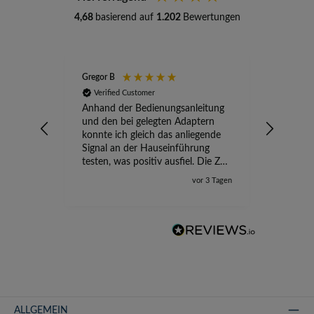
4,68
basierend auf
1.202
Bewertungen
Gregor B
Stefan A
Verified Customer
Verifi
Anhand der Bedienungsanleitung
kompete
und den bei gelegten Adaptern
Versand
konnte ich gleich das anliegende
wird ge
Signal an der Hauseinführung
eingeric
testen, was positiv ausfiel. Die Zeit
der Ungewissheit ist jetzt vorbei,
vor 3 Tagen
ich kann mit Sicherheit die
Störung vom TV-Ausfall richtig
zuordnen.
ALLGEMEIN