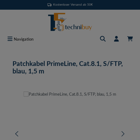
Kostenloser Versand ab 50€
Zum Hauptinhalt springen
Navigation
Patchkabel PrimeLine, Cat.8.1, S/FTP,
blau, 1,5 m
Bildergalerie überspringen