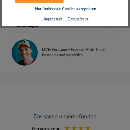
40G Ethernet, PoEDraht…
Mehr
Nur funktionale Cookies akzeptieren
Herstellerinfos
- Impressum
- Datenschutz
Bewertungen
LIVE-Beratung
– Frag den Profi Timo!
kostenlos und persönlich
Das sagen unsere Kunden
Hervorragend