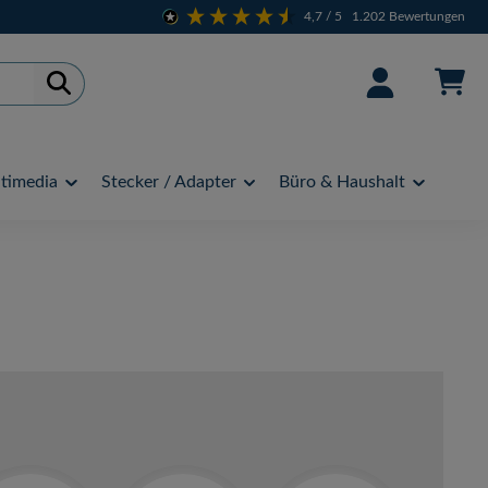
4,7
/ 5
1.202
Bewertungen
timedia
Stecker / Adapter
Büro & Haushalt