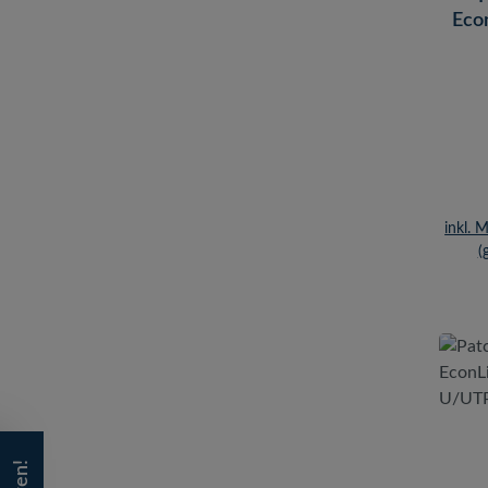
Econ
U/U
inkl. 
(