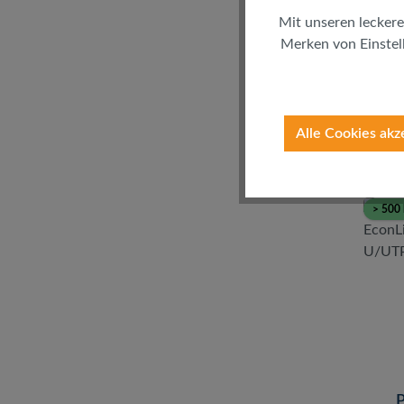
Mit unseren leckere
Merken von Einstell
inkl. 
(
Alle Cookies akz
> 500 
P