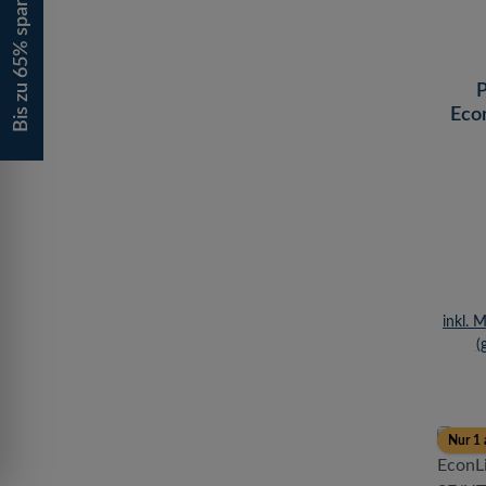
Bis zu 65% sparen!
P
Econ
U/UTP
inkl. 
(
Nur 1 