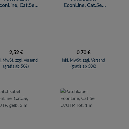
conLine, Cat.5e,
EconLine, Cat.5e,
UTP, schwarz, 7,5
U/UTP, grau, 1,5 m
m
Regulärer Preis:
Regulärer Preis:
2,52 €
0,70 €
l. MwSt. zzgl. Versand
inkl. MwSt. zzgl. Versand
(gratis ab 50€)
(gratis ab 50€)