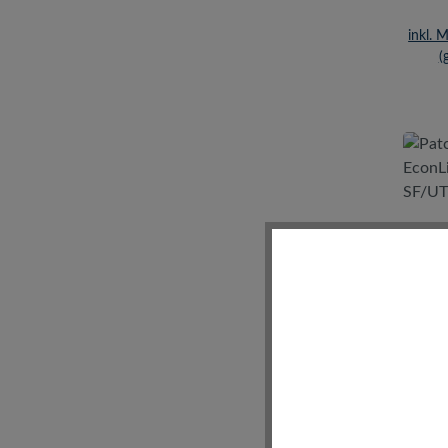
inkl. 
(
P
Econ
SF/U