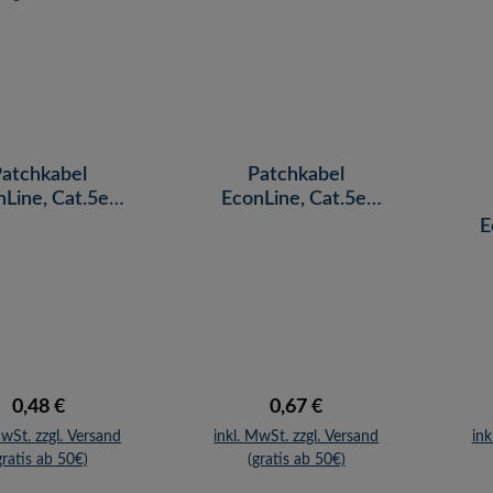
atchkabel
Patchkabel
Line, Cat.5e,
EconLine, Cat.5e,
, gelb, 0,25 m
F/UTP, blau, 0,25 m
E
U
Regulärer Preis:
Regulärer Preis:
0,48 €
0,67 €
MwSt. zzgl. Versand
inkl. MwSt. zzgl. Versand
ink
gratis ab 50€)
(gratis ab 50€)