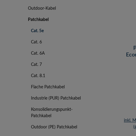
Outdoor-Kabel
Patchkabel
Cat. 5e
Cat. 6
P
Cat. 6A
Econ
U/UTP
Cat. 7
Cat. 8.1
Flache Patchkabel
Industrie (PUR) Patchkabel
Konsolidierungspunkt-
Patchkabel
inkl. 
(
Outdoor (PE) Patchkabel