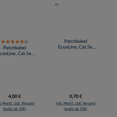
Patchkabel
(1)
EconLine, Cat.5e,
Patchkabel
U/UTP, schwarz, 1,5
conLine, Cat.5e,
m
/UTP, grau, 20 m
Regulärer Preis:
Regulärer Preis:
4,00 €
0,70 €
l. MwSt. zzgl. Versand
inkl. MwSt. zzgl. Versand
(gratis ab 50€)
(gratis ab 50€)