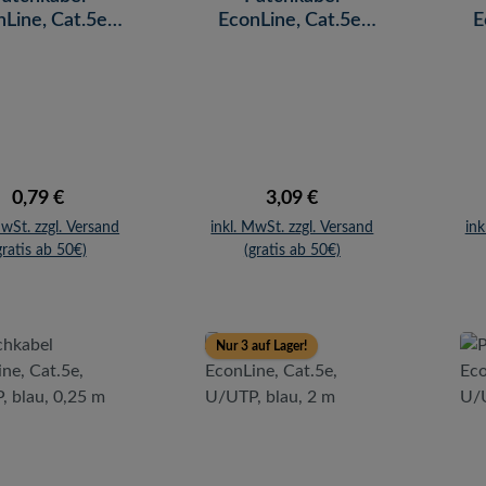
Line, Cat.5e,
EconLine, Cat.5e,
E
TP, rot, 2 m
F/UTP, grau, 10 m
F/
Regulärer Preis:
Regulärer Preis:
0,79 €
3,09 €
MwSt. zzgl. Versand
inkl. MwSt. zzgl. Versand
ink
gratis ab 50€)
(gratis ab 50€)
Nur 3 auf Lager!