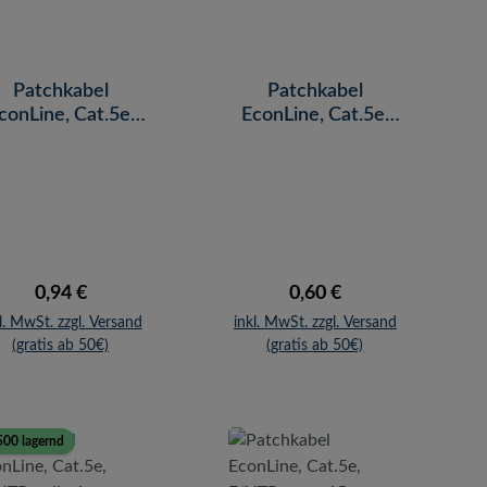
Patchkabel
Patchkabel
conLine, Cat.5e,
EconLine, Cat.5e,
/UTP, gelb, 3 m
U/UTP, rot, 1 m
Regulärer Preis:
Regulärer Preis:
0,94 €
0,60 €
l. MwSt. zzgl. Versand
inkl. MwSt. zzgl. Versand
(gratis ab 50€)
(gratis ab 50€)
500 lagernd