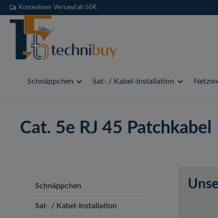
Kostenloser Versand ab 50€
 Hauptinhalt springen
Zur Suche springen
Zur Hauptnavigation springen
Schnäppchen
Sat- / Kabel-Installation
Netzwe
Cat. 5e RJ 45 Patchkabel
Unse
Schnäppchen
Sat- / Kabel-Installation