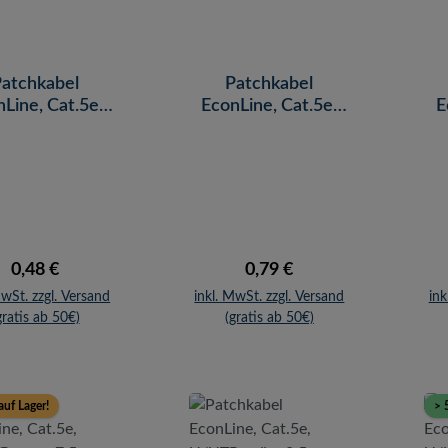
atchkabel
Patchkabel
Line, Cat.5e,
EconLine, Cat.5e,
E
, blau, 0,25 m
U/UTP, blau, 2 m
U
Regulärer Preis:
Regulärer Preis:
0,48 €
0,79 €
MwSt. zzgl. Versand
inkl. MwSt. zzgl. Versand
ink
gratis ab 50€)
(gratis ab 50€)
auf Lager!
> 