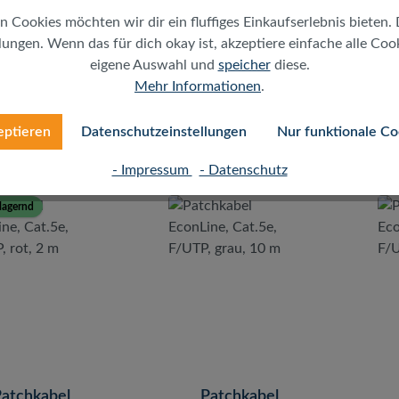
n Cookies möchten wir dir ein fluffiges Einkaufserlebnis bieten. 
ungen. Wenn das für dich okay ist, akzeptiere einfache alle Cooki
eigene Auswahl und
speicher
diese.
Regulärer Preis:
Regulärer Preis:
5,38 €
0,90 €
Mehr Informationen
.
MwSt. zzgl. Versand
inkl. MwSt. zzgl. Versand
ink
gratis ab 50€)
(gratis ab 50€)
eptieren
Datenschutzeinstellungen
Nur funktionale Co
- Impressum
- Datenschutz
lagernd
atchkabel
Patchkabel