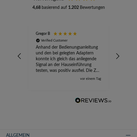
4,68
basierend auf
1.202
Bewertungen
Gregor B
Stefan A
Verified Customer
Verifi
Anhand der Bedienungsanleitung
kompete
und den bei gelegten Adaptern
Versand
konnte ich gleich das anliegende
wird ge
Signal an der Hauseinführung
eingeric
testen, was positiv ausfiel. Die Zeit
der Ungewissheit ist jetzt vorbei,
vor einem Tag
ich kann mit Sicherheit die
Störung vom TV-Ausfall richtig
zuordnen.
ALLGEMEIN