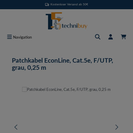
Kostenloser Versand ab 50€
Zum Hauptinhalt springen
Navigation
Patchkabel EconLine, Cat.5e, F/UTP,
grau, 0,25 m
Bildergalerie überspringen