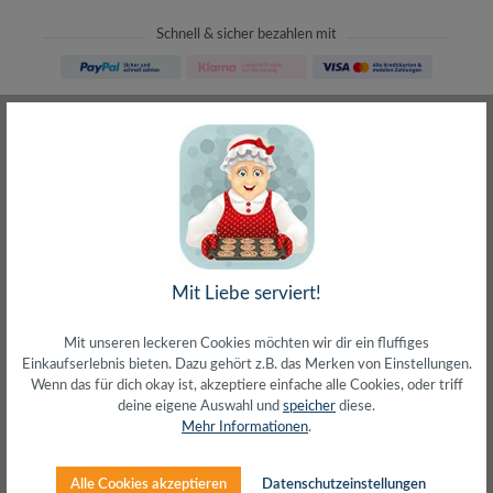
Schnell & sicher bezahlen mit
Schneller Versand
meist direkt aus Waiblingen
30 Tage Rückgaberecht
ohne Risiko bestellen
LIVE-Beratung
– Frag den Profi!
kostenlos und persönlich
Über 20+ Jahre Erfahrung
wir wissen von was wir sprechen
Mit Liebe serviert!
Mit unseren leckeren Cookies möchten wir dir ein fluffiges
Einkaufserlebnis bieten. Dazu gehört z.B. das Merken von Einstellungen.
Wenn das für dich okay ist, akzeptiere einfache alle Cookies, oder triff
deine eigene Auswahl und
speicher
diese.
Beschreibung
Mehr Informationen
.
Cat.5e Patchkabel, geschirmtF/UTP 26/7
AWGGeschirmtes Twisted Pair KabelVerkupferter
Alle Cookies akzeptieren
Datenschutzeinstellungen