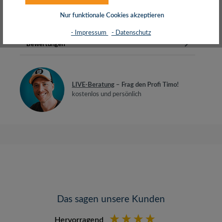
AluminiumdrahtFlexibler PVC Mantel2 x R…
Mehr
Nur funktionale Cookies akzeptieren
Herstellerinfos
- Impressum
- Datenschutz
Bewertungen
LIVE-Beratung
– Frag den Profi Timo!
kostenlos und persönlich
Das sagen unsere Kunden
Hervorragend