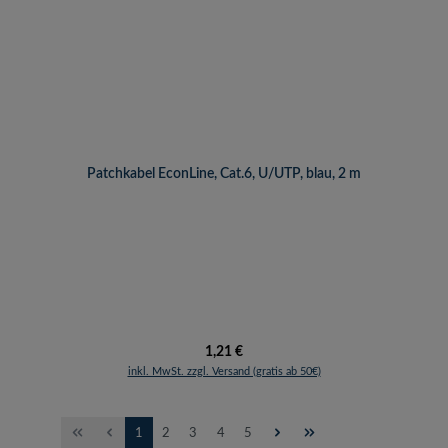
Patchkabel EconLine, Cat.6, U/UTP, blau, 2 m
Regulärer Preis:
1,21 €
inkl. MwSt. zzgl. Versand (gratis ab 50€)
Seite
Seite
Seite
Seite
Seite
1
2
3
4
5