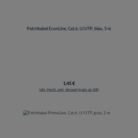
Patchkabel EconLine, Cat.6, U/UTP, blau, 3 m
Regulärer Preis:
1,45 €
inkl. MwSt. zzgl. Versand (gratis ab 50€)