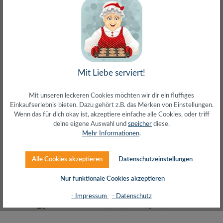
Patchkabel EconLine, Cat.6, U/UTP, blau, 7,5 m
Mit Liebe serviert!
Mit unseren leckeren Cookies möchten wir dir ein fluffiges
Einkaufserlebnis bieten. Dazu gehört z.B. das Merken von Einstellungen.
Wenn das für dich okay ist, akzeptiere einfache alle Cookies, oder triff
deine eigene Auswahl und
speicher
diese.
Mehr Informationen
.
Regulärer Preis:
2,98 €
Alle Cookies akzeptieren
Datenschutzeinstellungen
inkl. MwSt. zzgl. Versand (gratis ab 50€)
Nur funktionale Cookies akzeptieren
- Impressum
- Datenschutz