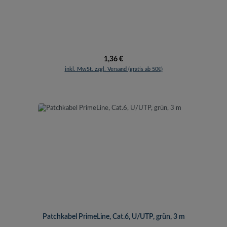
Regulärer Preis:
1,36 €
inkl. MwSt. zzgl. Versand (gratis ab 50€)
Patchkabel PrimeLine, Cat.6, U/UTP, grün, 3 m