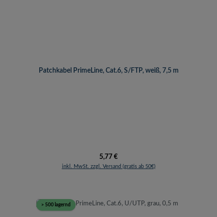
Patchkabel PrimeLine, Cat.6, S/FTP, weiß, 7,5 m
Regulärer Preis:
5,77 €
inkl. MwSt. zzgl. Versand (gratis ab 50€)
> 500 lagernd