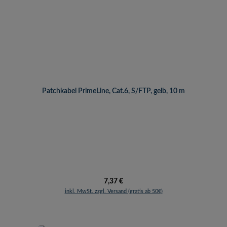
Patchkabel PrimeLine, Cat.6, S/FTP, gelb, 10 m
Regulärer Preis:
7,37 €
inkl. MwSt. zzgl. Versand (gratis ab 50€)