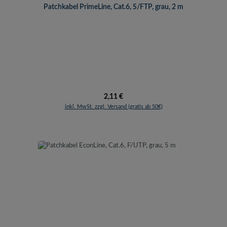
Patchkabel PrimeLine, Cat.6, S/FTP, grau, 2 m
Regulärer Preis:
2,11 €
inkl. MwSt. zzgl. Versand (gratis ab 50€)