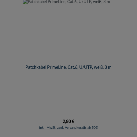
Patchkabel PrimeLine, Cat.6, U/UTP, weiß, 3 m
Regulärer Preis:
2,80 €
inkl. MwSt. zzgl. Versand (gratis ab 50€)