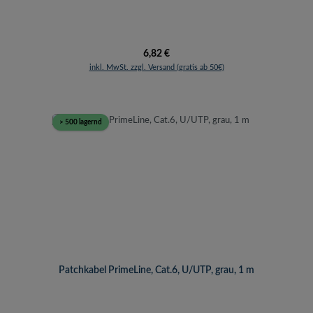
Regulärer Preis:
6,82 €
inkl. MwSt. zzgl. Versand (gratis ab 50€)
> 500 lagernd
Patchkabel PrimeLine, Cat.6, U/UTP, grau, 1 m