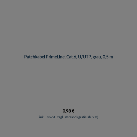
Patchkabel PrimeLine, Cat.6, U/UTP, grau, 0,5 m
Regulärer Preis:
0,98 €
inkl. MwSt. zzgl. Versand (gratis ab 50€)