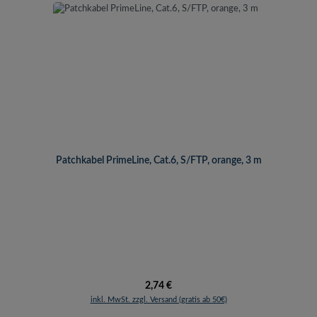
Patchkabel PrimeLine, Cat.6, S/FTP, orange, 3 m
Regulärer Preis:
2,74 €
inkl. MwSt. zzgl. Versand (gratis ab 50€)