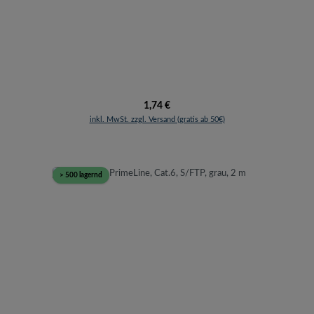
Regulärer Preis:
1,74 €
inkl. MwSt. zzgl. Versand (gratis ab 50€)
> 500 lagernd