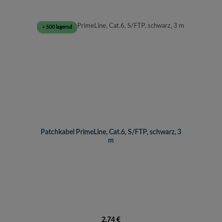
> 500 lagernd
Patchkabel PrimeLine, Cat.6, S/FTP, schwarz, 3
m
Regulärer Preis:
2,74 €