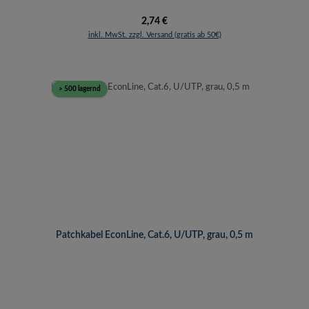
Regulärer Preis:
2,74 €
inkl. MwSt. zzgl. Versand (gratis ab 50€)
> 500 lagernd
Patchkabel EconLine, Cat.6, U/UTP, grau, 0,5 m