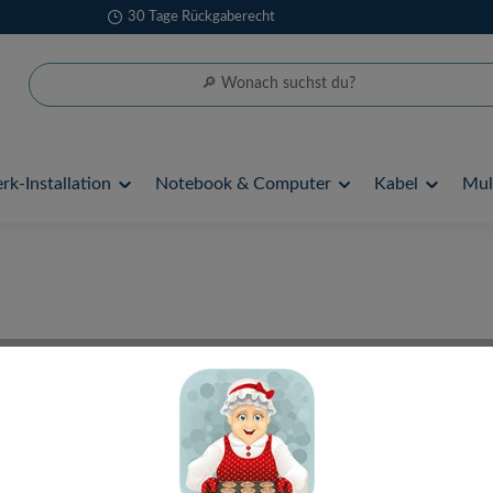
30 Tage Rückgaberecht
k-Installation
Notebook & Computer
Kabel
Mul
Komponente