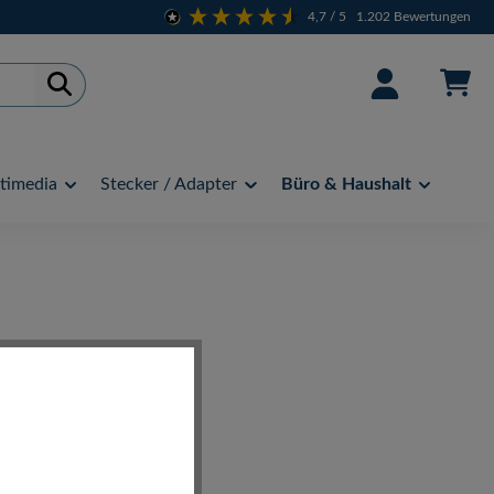
4,7
/ 5
1.202
Bewertungen
timedia
Stecker / Adapter
Büro & Haushalt
n