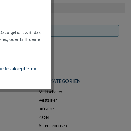
Dazu gehört z.B. das
es, oder triff deine
okies akzeptieren
TOP KATEGORIEN
Multischalter
Verstärker
unicable
Kabel
Antennendosen