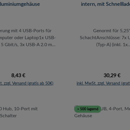
luminiumgehäuse
Einfacher Anschluss per Pl
intern, mit Schnelllad
schwarz
USB 3.2 Gen 1x1 Übertrag
von bis zu 5 GBit/s
rung mit 4 USB-Ports für
Genormt für 5,25
mputer oder Laptop1x USB-
SchachtAnschlüsse: 7x 
 5 Gbit/s, 3x USB-A 2.0 mit
(Typ-A) (inkl. 1x
/sKompatibel zum USB 3.0
Schnellladeport)Übertragu
rd, abwärtskompatibel zu
Bis zu 5 GBit/s (USB 3.
0/USB 1.1Stecker-Kabel:
Treiberinstallation erford
Kompatibel mit Mac OS,
USB 3.0 Hub UA0342 von 
Regulärer Preis:
Regulärer P
8,43 €
30,29 €
s, Chrome OS, Android &
wird in den genormten
t. zzgl. Versand (gratis ab 50€)
inkl. MwSt. zzgl. Versand (grat
xPlug-and-Play – Keine
Schacht des Computers e
nstallation notwendigFarbe:
und stellt 7x USB 3.0 Ansc
auGehäusematerial:
Verfügung. An diesen kön
iniumSuper schlankes
nach Belieben Endgerä
> 500 lagernd
erspannungs-, Überstrom-
Drucker, Scanner, ext
ückstromschutzDer Hub
Festplatten oder Karte
tzt den modernen USB 3.0-
betrieben werden. Das