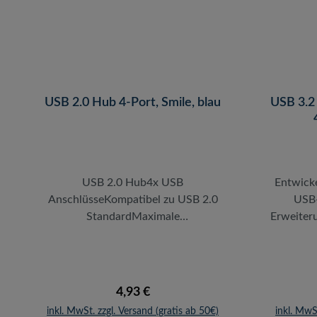
Es können natürlich auch Geräte
USB Ge
älterer USB Generationen
Dies
angeschlossen werden.
aussehend
si
leistungs
sowie ei
USB 2.0 Hub 4-Port, Smile, blau
USB 3.2
im L
USB 2.0 Hub4x USB
Entwicke
AnschlüsseKompatibel zu USB 2.0
USB-
StandardMaximale
Erweiter
Übertragungsrate: 480 MBit/sKeine
3 komp
Treiberinstallation notwendigHot
USB-C u
Plug bzw. Plug & PlayFarbe: BlauDer
100 W Le
schnelle Hub unterstützt den
15" (87 
Regulärer Preis:
4,93 €
modernen USB 2.0-Standard mit bis
Leistun
inkl. MwSt. zzgl. Versand (gratis ab 50€)
inkl. MwS