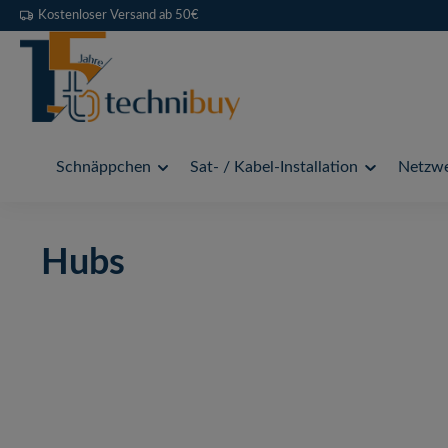
Kostenloser Versand ab 50€
 Hauptinhalt springen
Zur Suche springen
Zur Hauptnavigation springen
Schnäppchen
Sat- / Kabel-Installation
Netzwe
Hubs