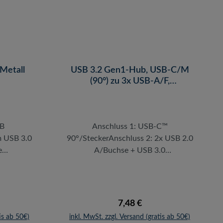
ay und
sowie ein USB 3.0-Anschlusskabel
nk des USB
sind im Lieferumfang enthalten.
 Sie
is zu 5
-Port ist
 damit Sie
Metall
USB 3.2 Gen1-Hub, USB-C/M
artphone
(90°) zu 3x USB-A/F,
Alu,schw./gr., 0,15m
er laden
SB
Anschluss 1: USB-C™
m USB 3.0
90°/SteckerAnschluss 2: 2x USB 2.0
e
A/Buchse + USB 3.0
 zu 5
A/BuchseEntspricht USB 3.2 Gen 1
SB 3.0
SuperSpeedUnterstützt Plug and
/3,5A
Play - Keine zusätzlichen Treiber
allation
notwendigDatenrate: Bis zu 5
reis:
Regulärer Preis:
7,48 €
e ist nur
Gbit/s, Bis zu 5 V, 0,9 A, 4,5 W
is ab 50€)
inkl. MwSt. zzgl. Versand (gratis ab 50€)
0 Geräten
Stromversorgung (USB