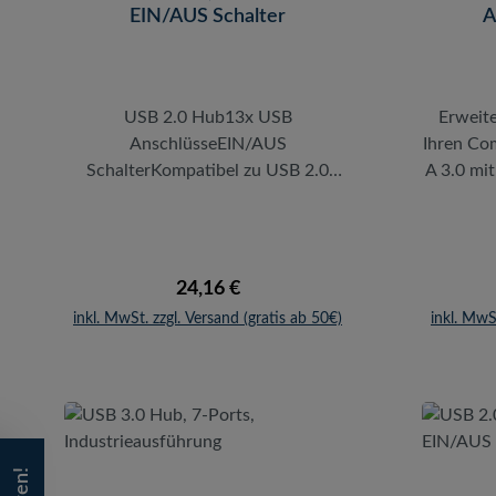
EIN/AUS Schalter
A
USB 2.0 Hub13x USB
Erweite
AnschlüsseEIN/AUS
Ihren Co
SchalterKompatibel zu USB 2.0
A 3.0 mit
StandardLED Anzeige für
480 Mbit
AktivitätMaximale
Standa
Übertragungsrate: 480 MBit/sUSB
USB 2.
Anschlusskabel und5V/3,5A Netzteil
USB-A
Regulärer Preis:
24,16 €
im LieferumfangKeine
Window
inkl. MwSt. zzgl. Versand (gratis ab 50€)
inkl. MwS
Treiberinstallation
Linu
notwendigEingebaute
Treiberi
Überstromerkennung & SchutzPlug
Gr
& PlayDer schnelle Hub unterstützt
Alum
den modernen USB 2.0-Standard mit
DesignÜb
bis zu 480 Mbit/s und erweitert
und R
Ihren Anschluss um weitere 13
unterstü