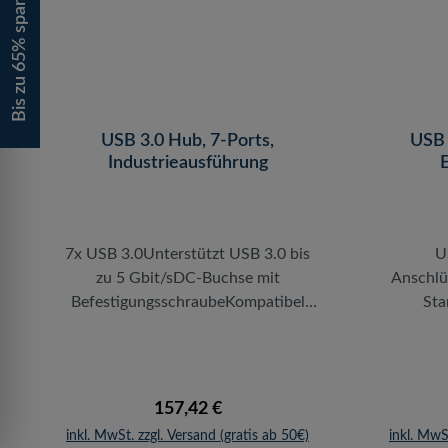
Bis zu 65% sparen!
Ports. Sie können aber natürlich
Standar
auch alle Geräte älterer USB
den Ansc
Generationen anschließen. Ein
Natürli
Ein/Ausschalter ermöglicht es den
ält
HUB abzuschalten. Ein 230 Volt
anschl
Netzteil sowie ein USB
praktisc
USB 3.0 Hub, 7-Ports,
USB 
Anschlusskabel sind im Lieferumfang
Industrieausführung
im Alumi
enthalten.
Schreibt
Einfacher
USB 3.0-
7x USB 3.0Unterstützt USB 3.0 bis
U
zu 5 Gbit/sDC-Buchse mit
Anschlü
BefestigungsschraubeKompatibel
Sta
mit USB 3.0 XCHI, USB 2.0 EHCI
und USB 1.1 UHCI/OHCIInkl.
Übertra
Netzteil (16 V/3 A)Abgeschirmtes
Anschlus
Metallgehäuse,
i
Regulärer Preis:
157,42 €
IndustrieausführungÜberstromerken
inkl. MwSt. zzgl. Versand (gratis ab 50€)
inkl. MwS
nung und -schutzDer LogiLink USB
n