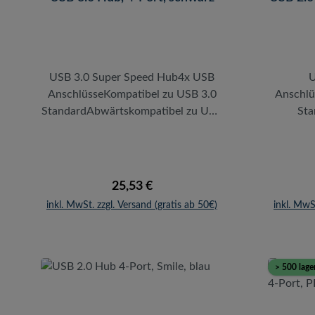
USB 3.0 Super Speed Hub4x USB
U
AnschlüsseKompatibel zu USB 3.0
Anschlü
StandardAbwärtskompatibel zu USB
Sta
2.0/1.1LED Anzeige für
AktivitätMaximale
Übertra
Übertragungsrate: 5 GBit/sInkl.
Anschlus
USB-A auf USB-B Anschlusskabel
i
Regulärer Preis:
25,53 €
(0,7 m) und 5V/3,5A NetzteilKeine
Treiber
inkl. MwSt. zzgl. Versand (gratis ab 50€)
inkl. MwS
Treiberinstallation notwendigHot
Plug
Plug bzw. Plug & PlayFarbe:
Sch
SchwarzDer superschnelle Hub von
unterstü
LogiLink unterstützt den neuesten
Standard
> 500 lage
USB 3.0-Standard mit bis zu 5 Gbps
erwei
Datendurchsatz und erweitert Ihren
weitere
USB Anschluss um weitere 4 Ports.
natürli