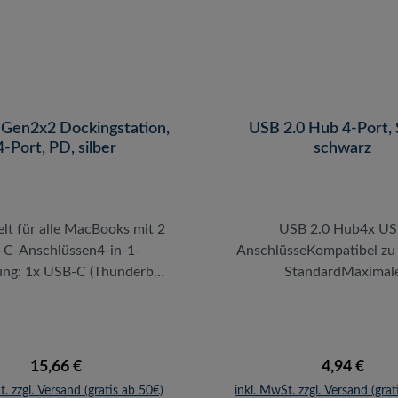
nerationen anschließen.
Anzeige signalisiert den Z
er praktische und edel
Gerätes. Ein separates N
e Hub zieht alle Blicke auf
sowie ein USB Anschlussk
ch und ist dabei sehr
bereits im Lieferumf
stark. Ein 220 Volt Netzteil
n USB Anschlusskabel sind
 Gen2x2 Dockingstation,
USB 2.0 Hub 4-Port, 
ieferumfang enthalten.
4-Port, PD, silber
schwarz
lt für alle MacBooks mit 2
USB 2.0 Hub4x U
C-Anschlüssen4-in-1-
AnschlüsseKompatibel zu
ung: 1x USB-C (Thunderbolt
StandardMaximal
atibel) mit PD 100 W, 1x
Übertragungsrate: 480 MB
nd 2x USB-A 3.0Leistung:
Treiberinstallation notw
istung für 13" (61 W) und
Plug bzw. Plug & PlayF
W) MacBook Pro bei voller
SchwarzDer schnelle
Regulärer Preis:
Regulärer P
15,66 €
4,94 €
gErmöglicht es Ihnen, den
unterstützt den modernen
t. zzgl. Versand (gratis ab 50€)
inkl. MwSt. zzgl. Versand (grat