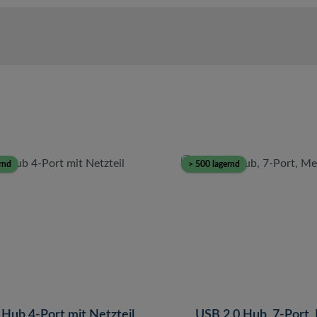
rnd
> 500 lagernd
 Hub 4-Port mit Netzteil
USB 2.0 Hub, 7-Port, 