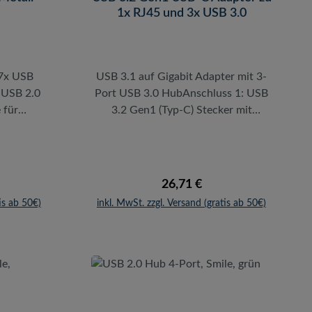
1x RJ45 und 3x USB 3.0
l7x USB
USB 3.1 auf Gigabit Adapter mit 3-
 USB 2.0
Port USB 3.0 HubAnschluss 1: USB
 für
3.2 Gen1 (Typ-C) Stecker mit
e
KabelAnschluss 2: 1x RJ45 Buchse,
Bit/sUSB
3x USB 3.0 (Typ-A)
 Netzteil
BuchsenUnterstützt USB 3.1 Gen1
ayUSB 2.0
Datenübertragungsraten von bis zu
reis:
Regulärer Preis:
26,71 €
warzen
5 Gbit/sMax. Geschwindigkeit:
is ab 50€)
inkl. MwSt. zzgl. Versand (gratis ab 50€)
tibel zum
10/100/1000 Mbit/sEthernet:
erstützt
IEEE802.3, IEEE802.3u, IEEE802.3ab,
s zu 480
IEEE802.azUnterstützt: Windows XP
l Hub ist
/ Vista / 7 / 8 / 8.1 / 10, Linux Kernel
einfach
3.13 und MAC OS 10.11.x oder
and oder
höherKabellänge: 0,14mDer USB 3.2
Eine LED
Gen1 Adapter von LogiLink zum