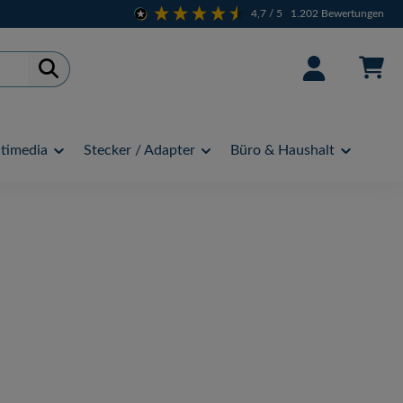
4,7
/ 5
1.202
Bewertungen
timedia
Stecker / Adapter
Büro & Haushalt