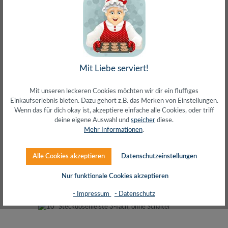
10" Steckdosenleiste 4-fach, mit Schalter
Mit Liebe serviert!
Mit unseren leckeren Cookies möchten wir dir ein fluffiges
Einkaufserlebnis bieten. Dazu gehört z.B. das Merken von Einstellungen.
Wenn das für dich okay ist, akzeptiere einfache alle Cookies, oder triff
deine eigene Auswahl und
speicher
diese.
Mehr Informationen
.
Alle Cookies akzeptieren
Datenschutzeinstellungen
Regulärer Preis:
17,18 €
inkl. MwSt. zzgl. Versand (gratis ab 50€)
Nur funktionale Cookies akzeptieren
- Impressum
- Datenschutz