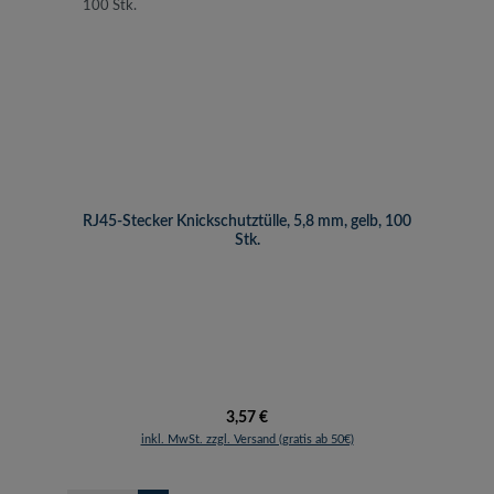
RJ45-Stecker Knickschutztülle, 5,8 mm, gelb, 100
Stk.
Regulärer Preis:
3,57 €
inkl. MwSt. zzgl. Versand (gratis ab 50€)