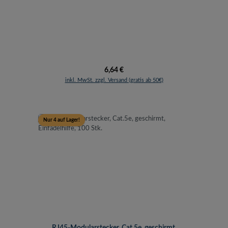
Regulärer Preis:
6,64 €
inkl. MwSt. zzgl. Versand (gratis ab 50€)
Nur 4 auf Lager!
RJ45-Modularstecker, Cat.5e, geschirmt,