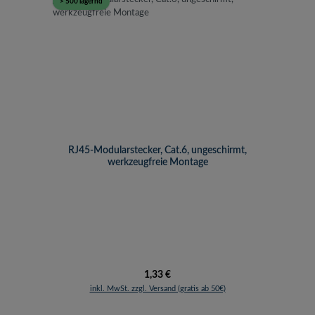
> 500 lagernd
RJ45-Modularstecker, Cat.6, ungeschirmt,
werkzeugfreie Montage
Regulärer Preis:
1,33 €
inkl. MwSt. zzgl. Versand (gratis ab 50€)