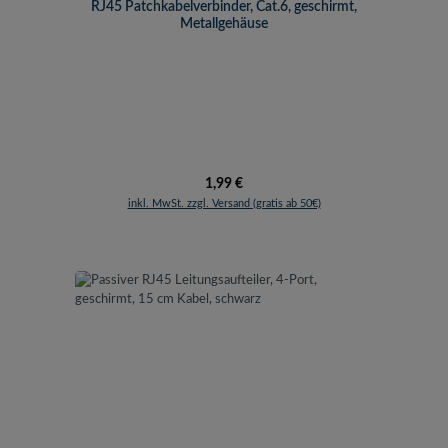
RJ45 Patchkabelverbinder, Cat.6, geschirmt,
Metallgehäuse
Regulärer Preis:
1,99 €
inkl. MwSt. zzgl. Versand (gratis ab 50€)