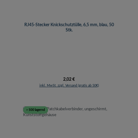
RJ45-Stecker Knickschutztülle, 6,5 mm, blau, 50
Stk.
Regulärer Preis:
2,02 €
inkl. MwSt. zzgl. Versand (gratis ab 50€)
> 500 lagernd