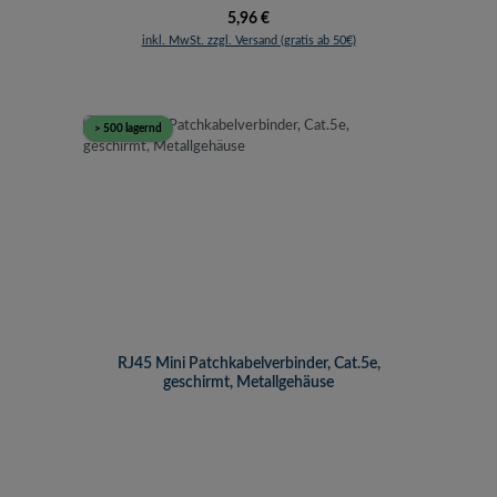
Regulärer Preis:
5,96 €
inkl. MwSt. zzgl. Versand (gratis ab 50€)
> 500 lagernd
RJ45 Mini Patchkabelverbinder, Cat.5e,
geschirmt, Metallgehäuse