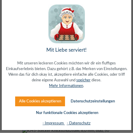
RJ45-Modularstecker, Cat.6A, ungeschirmt,
Mit Liebe serviert!
werkzeugfreie Montage
Mit unseren leckeren Cookies möchten wir dir ein fluffiges
Einkaufserlebnis bieten. Dazu gehört z.B. das Merken von Einstellungen.
Wenn das für dich okay ist, akzeptiere einfache alle Cookies, oder triff
deine eigene Auswahl und
speicher
diese.
Mehr Informationen
.
Alle Cookies akzeptieren
Datenschutzeinstellungen
Regulärer Preis:
1,81 €
inkl. MwSt. zzgl. Versand (gratis ab 50€)
Nur funktionale Cookies akzeptieren
- Impressum
- Datenschutz