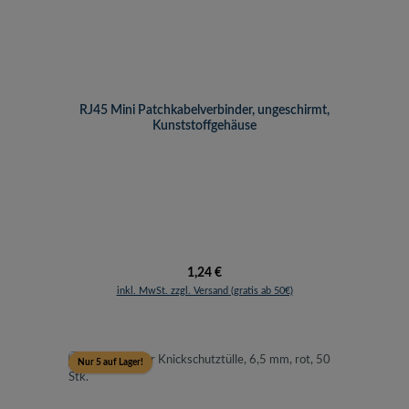
RJ45 Mini Patchkabelverbinder, ungeschirmt,
Kunststoffgehäuse
Regulärer Preis:
1,24 €
inkl. MwSt. zzgl. Versand (gratis ab 50€)
Nur 5 auf Lager!