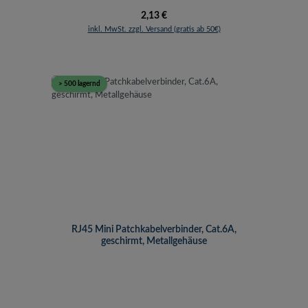
Regulärer Preis:
2,13 €
inkl. MwSt. zzgl. Versand (gratis ab 50€)
> 500 lagernd
RJ45 Mini Patchkabelverbinder, Cat.6A,
geschirmt, Metallgehäuse