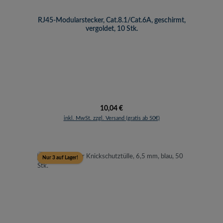
RJ45-Modularstecker, Cat.8.1/Cat.6A, geschirmt,
vergoldet, 10 Stk.
Regulärer Preis:
10,04 €
inkl. MwSt. zzgl. Versand (gratis ab 50€)
Nur 3 auf Lager!