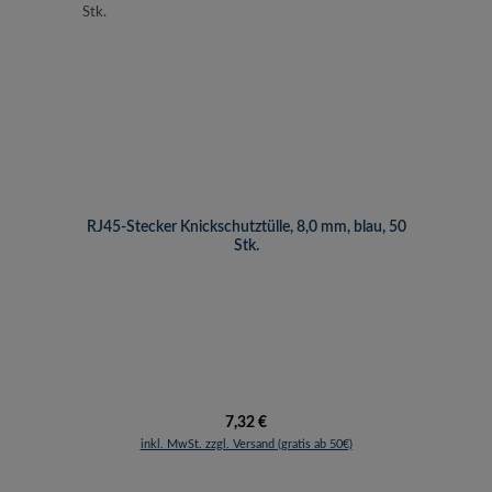
RJ45-Stecker Knickschutztülle, 8,0 mm, blau, 50
Stk.
Regulärer Preis:
7,32 €
inkl. MwSt. zzgl. Versand (gratis ab 50€)