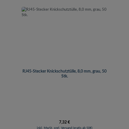
RJ45-Stecker Knickschutztülle, 8,0 mm, grau, 50
Stk.
Regulärer Preis:
7,32 €
inkl. MwSt. zzgl. Versand (gratis ab 50€)