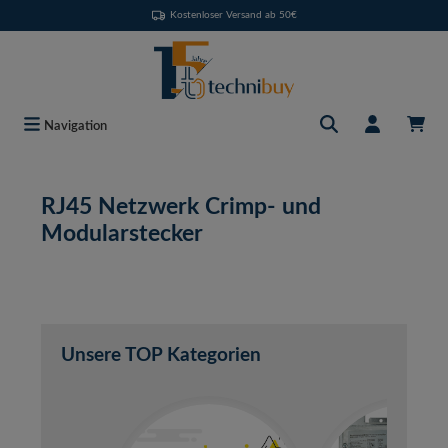
Kostenloser Versand ab 50€
Zum Hauptinhalt springen
Navigation
RJ45 Netzwerk Crimp- und
Modularstecker
Unsere TOP Kategorien