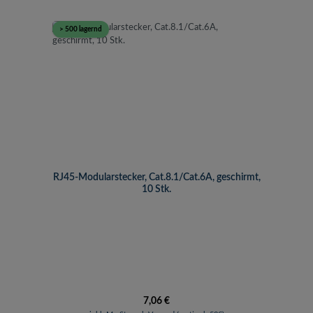
> 500 lagernd
RJ45-Modularstecker, Cat.8.1/Cat.6A, geschirmt,
10 Stk.
Regulärer Preis:
7,06 €