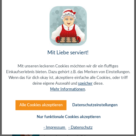
meist direkt aus Waiblingen
30 Tage Rückgaberecht
ohne Risiko bestellen
LIVE-Beratung
– Frag den Profi!
kostenlos und persönlich
Über 20+ Jahre Erfahrung
wir wissen von was wir sprechen
Mit Liebe serviert!
Mit unseren leckeren Cookies möchten wir dir ein fluffiges
Einkaufserlebnis bieten. Dazu gehört z.B. das Merken von Einstellungen.
Wenn das für dich okay ist, akzeptiere einfache alle Cookies, oder triff
Beschreibung
deine eigene Auswahl und
speicher
diese.
Mehr Informationen
.
Herstellerinfos
Alle Cookies akzeptieren
Datenschutzeinstellungen
Bewertungen
Nur funktionale Cookies akzeptieren
- Impressum
- Datenschutz
LIVE-Beratung
– Frag den Profi Timo!