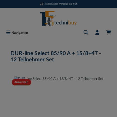
Kostenloser Versand ab 50€
Zum Hauptinhalt springen
Navigation
DUR-line Select 85/90 A + 1S/8+4T -
12 Teilnehmer Set
Bildergalerie überspringen
Ausverkauft