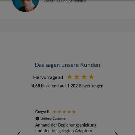
kostenlos und persönlich
Das sagen unsere Kunden
Hervorragend
4,68
basierend auf
1.202
Bewertungen
Gregor B
Stefan A
Verified Customer
Verifi
Anhand der Bedienungsanleitung
kompete
und den bei gelegten Adaptern
Versand