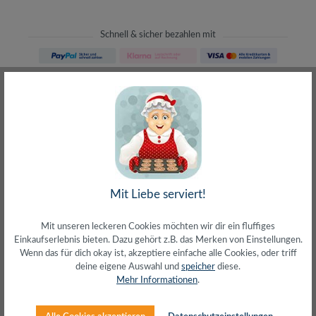
Schnell & sicher bezahlen mit
Schneller Versand
meist direkt aus Waiblingen
30 Tage Rückgaberecht
ohne Risiko bestellen
LIVE-Beratung
– Frag den Profi!
kostenlos und persönlich
Über 20+ Jahre Erfahrung
Mit Liebe serviert!
wir wissen von was wir sprechen
Mit unseren leckeren Cookies möchten wir dir ein fluffiges
Einkaufserlebnis bieten. Dazu gehört z.B. das Merken von Einstellungen.
Wenn das für dich okay ist, akzeptiere einfache alle Cookies, oder triff
deine eigene Auswahl und
speicher
diese.
Mehr Informationen
.
Beschreibung
Passend für 37–86" MonitoreTragkraft Monitor: max. 50