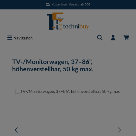
Kostenloser Versand ab 50€
Zum Hauptinhalt springen
Navigation
TV-/Monitorwagen, 37–86",
höhenverstellbar, 50 kg max.
Bildergalerie überspringen