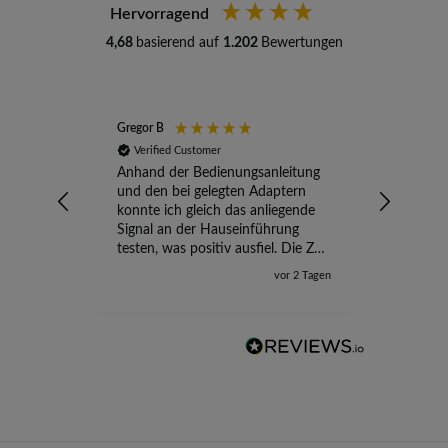
Hervorragend
4,68
basierend auf
1.202
Bewertungen
Gregor B
Stefan A
Verified Customer
Verifi
Anhand der Bedienungsanleitung
kompete
und den bei gelegten Adaptern
Versand
konnte ich gleich das anliegende
wird ge
Signal an der Hauseinführung
eingeric
testen, was positiv ausfiel. Die Zeit
der Ungewissheit ist jetzt vorbei,
vor 2 Tagen
ich kann mit Sicherheit die
Störung vom TV-Ausfall richtig
zuordnen.