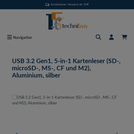
Kostenloser Versand ab 50€
Zum Hauptinhalt springen
Navigation
USB 3.2 Gen1, 5-in-1 Kartenleser (SD-,
microSD-, MS-, CF und M2),
Aluminium, silber
Bildergalerie überspringen