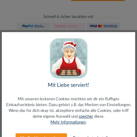
Schnell & sicher bezahlen mit
Schneller Versand
meist direkt aus Waiblingen
30 Tage Rückgaberecht
ohne Risiko bestellen
LIVE-Beratung
– Frag den Profi!
kostenlos und persönlich
Über 20+ Jahre Erfahrung
Mit Liebe serviert!
wir wissen von was wir sprechen
Mit unseren leckeren Cookies möchten wir dir ein fluffiges
Einkaufserlebnis bieten. Dazu gehört z.B. das Merken von Einstellungen.
Wenn das für dich okay ist, akzeptiere einfache alle Cookies, oder triff
deine eigene Auswahl und
speicher
diese.
Mehr Informationen
.
Beschreibung
Kartenleser perfekt zum Mitnehmen für