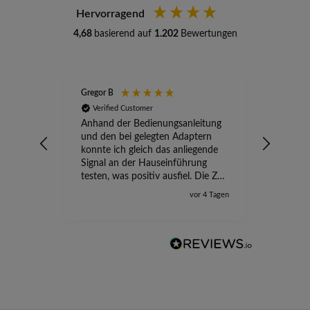
Hervorragend
4,68
basierend auf
1.202
Bewertungen
Gregor B
Stefan A
Verified Customer
Verifi
Anhand der Bedienungsanleitung
kompete
und den bei gelegten Adaptern
Versand
konnte ich gleich das anliegende
wird ge
Signal an der Hauseinführung
eingeric
testen, was positiv ausfiel. Die Zeit
der Ungewissheit ist jetzt vorbei,
vor 4 Tagen
ich kann mit Sicherheit die
Störung vom TV-Ausfall richtig
zuordnen.