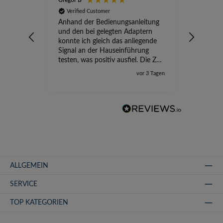
Gregor B
Stefan A
Verified Customer
Verifi
Anhand der Bedienungsanleitung
kompete
und den bei gelegten Adaptern
Versand
konnte ich gleich das anliegende
wird ge
Signal an der Hauseinführung
eingeric
testen, was positiv ausfiel. Die Zeit
der Ungewissheit ist jetzt vorbei,
vor 3 Tagen
ich kann mit Sicherheit die
Störung vom TV-Ausfall richtig
zuordnen.
ALLGEMEIN
SERVICE
TOP KATEGORIEN