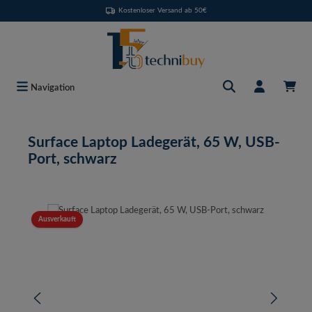
Kostenloser Versand ab 50€
Zum Hauptinhalt springen
Navigation
Surface Laptop Ladegerät, 65 W, USB-
Port, schwarz
Bildergalerie überspringen
Ausverkauft