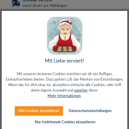
Schneller Versand
meist direkt aus Waiblingen
30 Tage Rückgaberecht
ohne Risiko bestellen
LIVE-Beratung
– Frag den Profi!
kostenlos und persönlich
Über 20+ Jahre Erfahrung
wir wissen von was wir sprechen
Mit Liebe serviert!
Mit unseren leckeren Cookies möchten wir dir ein fluffiges
Beschreibung
Einkaufserlebnis bieten. Dazu gehört z.B. das Merken von Einstellungen.
Wenn das für dich okay ist, akzeptiere einfache alle Cookies, oder triff
Kompatibel mit Microsoft Surface Pro, Surface Laptop,
deine eigene Auswahl und
speicher
diese.
Surface Go und Surface BookDas 65-W-Netzteil lädt den
Mehr Informationen
.
Akku schnell wie…
Mehr
Herstellerinfos
Alle Cookies akzeptieren
Datenschutzeinstellungen
Nur funktionale Cookies akzeptieren
Bewertungen