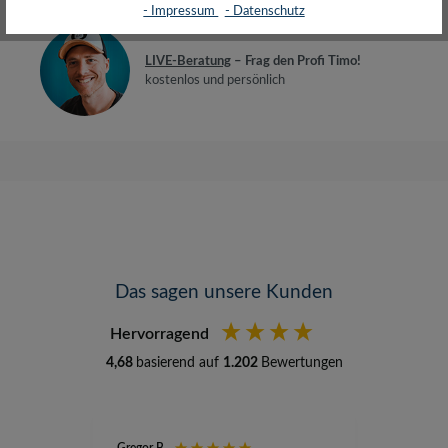
- Impressum
- Datenschutz
LIVE-Beratung
– Frag den Profi Timo!
kostenlos und persönlich
Das sagen unsere Kunden
Hervorragend
4,68
basierend auf
1.202
Bewertungen