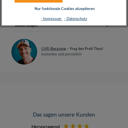
die meisten Autos,…
Mehr
Nur funktionale Cookies akzeptieren
Herstellerinfos
- Impressum
- Datenschutz
Bewertungen
LIVE-Beratung
– Frag den Profi Timo!
kostenlos und persönlich
Das sagen unsere Kunden
Hervorragend