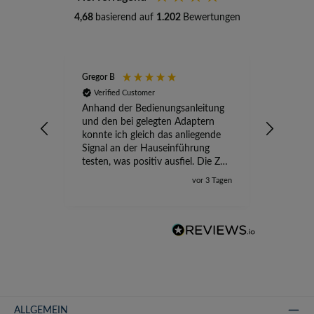
4,68
basierend auf
1.202
Bewertungen
Gregor B
Stefan A
Verified Customer
Verifi
Anhand der Bedienungsanleitung
kompete
und den bei gelegten Adaptern
Versand
konnte ich gleich das anliegende
wird ge
Signal an der Hauseinführung
eingeric
testen, was positiv ausfiel. Die Zeit
der Ungewissheit ist jetzt vorbei,
vor 3 Tagen
ich kann mit Sicherheit die
Störung vom TV-Ausfall richtig
zuordnen.
ALLGEMEIN