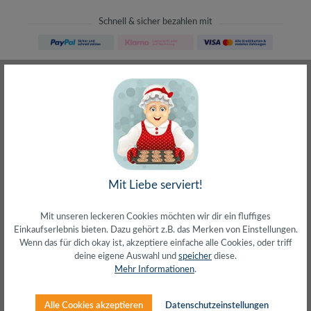
Schnell & sicher bezahlen mit
Schneller Versand
meist direkt aus Waiblingen
30 Tage Rückgaberecht
ohne Risiko bestellen
LIVE-Beratung
– Frag den Profi!
kostenlos und persönlich
Über 20+ Jahre Erfahrung
wir wissen von was wir sprechen
Mit Liebe serviert!
Mit unseren leckeren Cookies möchten wir dir ein fluffiges
Einkaufserlebnis bieten. Dazu gehört z.B. das Merken von Einstellungen.
Wenn das für dich okay ist, akzeptiere einfache alle Cookies, oder triff
deine eigene Auswahl und
speicher
diese.
Beschreibung
Mehr Informationen
.
4x Autositzhaken für mehr StauraumTragkraft: Max. 20
kg pro HakenMontage an der Kopfstütze. Geeignet für
Alle Cookies akzeptieren
Datenschutzeinstellungen