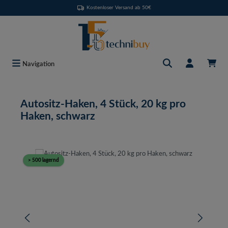
Kostenloser Versand ab 50€
Zum Hauptinhalt springen
Navigation
Autositz-Haken, 4 Stück, 20 kg pro
Haken, schwarz
Bildergalerie überspringen
> 500 lagernd