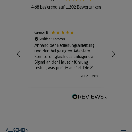
4,68
basierend auf
1.202
Bewertungen
Gregor B
Stefan A
Verified Customer
Verifi
Anhand der Bedienungsanleitung
kompete
und den bei gelegten Adaptern
Versand
konnte ich gleich das anliegende
wird ge
Signal an der Hauseinführung
eingeric
testen, was positiv ausfiel. Die Zeit
der Ungewissheit ist jetzt vorbei,
vor 3 Tagen
ich kann mit Sicherheit die
Störung vom TV-Ausfall richtig
zuordnen.
ALLGEMEIN