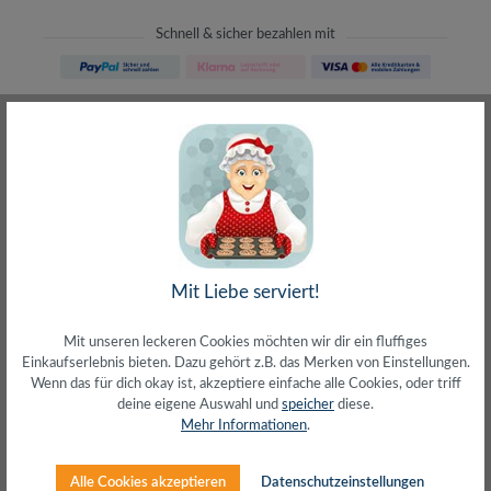
Schnell & sicher bezahlen mit
Schneller Versand
meist direkt aus Waiblingen
30 Tage Rückgaberecht
ohne Risiko bestellen
LIVE-Beratung
– Frag den Profi!
kostenlos und persönlich
Über 20+ Jahre Erfahrung
wir wissen von was wir sprechen
Mit Liebe serviert!
Mit unseren leckeren Cookies möchten wir dir ein fluffiges
Einkaufserlebnis bieten. Dazu gehört z.B. das Merken von Einstellungen.
Wenn das für dich okay ist, akzeptiere einfache alle Cookies, oder triff
deine eigene Auswahl und
speicher
diese.
Beschreibung
Mehr Informationen
.
Kartenleser für SD und microSD-KartenUnterstützte
Karten: SD, SDHC, SDXC, microSD, SDHC, SDXC, MMC
Alle Cookies akzeptieren
Datenschutzeinstellungen