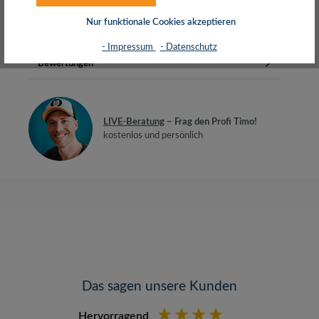
und RS MMCUnterstützt Kar…
Mehr
Nur funktionale Cookies akzeptieren
Herstellerinfos
- Impressum
- Datenschutz
Bewertungen
LIVE-Beratung
– Frag den Profi Timo!
kostenlos und persönlich
Das sagen unsere Kunden
Hervorragend