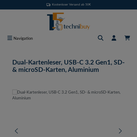
Kostenloser Versand ab 50€
Zum Hauptinhalt springen
Navigation
Dual-Kartenleser, USB-C 3.2 Gen1, SD-
& microSD-Karten, Aluminium
Bildergalerie überspringen