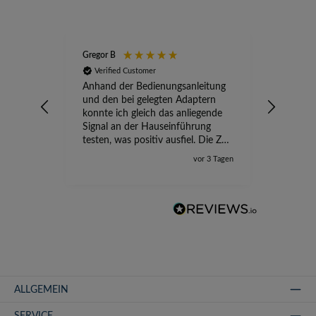
Gregor B
Stefan A
Verified Customer
Verifi
Anhand der Bedienungsanleitung
kompete
und den bei gelegten Adaptern
Versand
konnte ich gleich das anliegende
wird ge
Signal an der Hauseinführung
eingeric
testen, was positiv ausfiel. Die Zeit
der Ungewissheit ist jetzt vorbei,
vor 3 Tagen
ich kann mit Sicherheit die
Störung vom TV-Ausfall richtig
zuordnen.
ALLGEMEIN
SERVICE