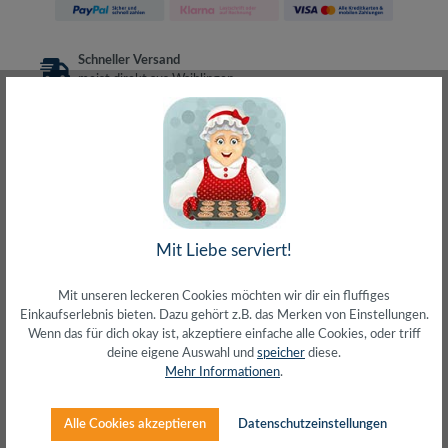
Schneller Versand
meist direkt aus Waiblingen
30 Tage Rückgaberecht
ohne Risiko bestellen
LIVE-Beratung
– Frag den Profi!
kostenlos und persönlich
Über 20+ Jahre Erfahrung
wir wissen von was wir sprechen
Mit Liebe serviert!
Mit unseren leckeren Cookies möchten wir dir ein fluffiges
Einkaufserlebnis bieten. Dazu gehört z.B. das Merken von Einstellungen.
Wenn das für dich okay ist, akzeptiere einfache alle Cookies, oder triff
Beschreibung
deine eigene Auswahl und
speicher
diese.
1x Eingang / 2x Ausgänge: 40–320 MHz + 470–694
Mehr Informationen
.
MHz Einstellbare VHF-Verstärkung: 15–30
dB Einstellbare UHF-Verstä…
Mehr
Alle Cookies akzeptieren
Datenschutzeinstellungen
Herstellerinfos