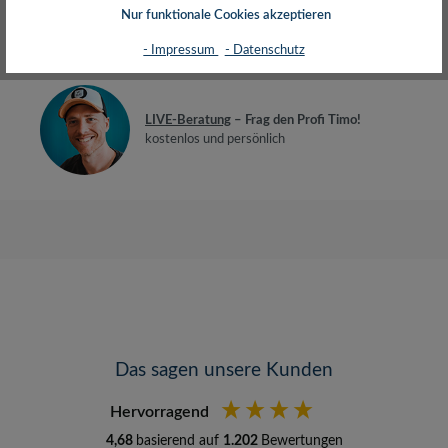
Nur funktionale Cookies akzeptieren
Bewertungen
- Impressum
- Datenschutz
LIVE-Beratung
– Frag den Profi Timo!
kostenlos und persönlich
Das sagen unsere Kunden
Hervorragend
4,68
basierend auf
1.202
Bewertungen