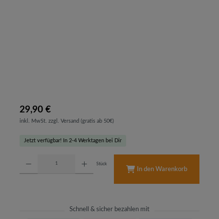
29,90 €
inkl. MwSt. zzgl. Versand (gratis ab 50€)
Jetzt verfügbar! In 2-4 Werktagen bei Dir
Produkt Anzahl: Gib den gewünschten Wert ein oder benutze die Schaltflächen um d
Stück
In den Warenkorb
Schnell & sicher bezahlen mit