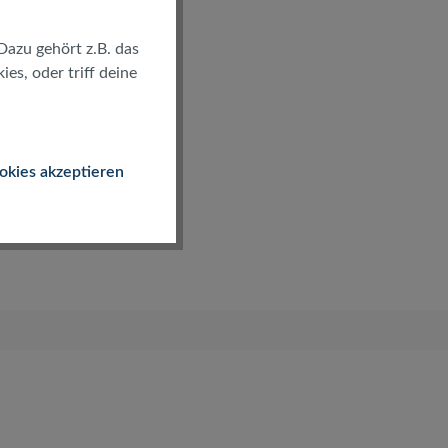
Dazu gehört z.B. das
es, oder triff deine
okies akzeptieren