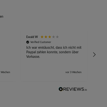
en
Ewald W
Anony
Verified Customer
Veri
Ich war enttäuscht, dass ich nicht mit
Absetz
Paypal zahlen konnte, sondern über
alles 
Vorkasse.
2 Wochen
vor 3 Wochen