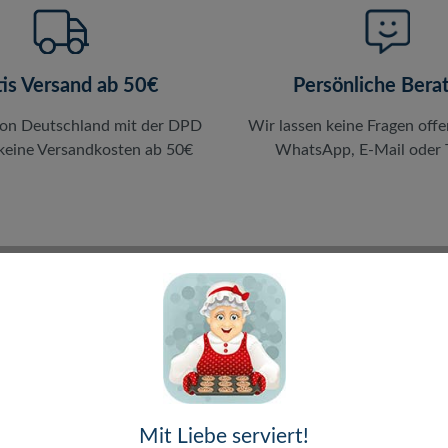
tis Versand ab 50€
Persönliche Bera
von Deutschland mit der DPD
Wir lassen keine Fragen offe
 keine Versandkosten ab 50€
WhatsApp, E-Mail oder T
en
Mit Liebe serviert!