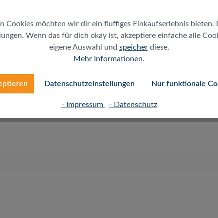
n Cookies möchten wir dir ein fluffiges Einkaufserlebnis bieten. 
ungen. Wenn das für dich okay ist, akzeptiere einfache alle Cooki
eigene Auswahl und
speicher
diese.
Mehr Informationen
.
wegen der sehr geringen Abmessungen und Biegeradien ideal
dustriellen Umgebungen. Es unterstützt alle derzeitigen
eptieren
Datenschutzeinstellungen
Nur funktionale Co
ge Telefonie, ISDN, V24 und viele mehr
- Impressum
- Datenschutz