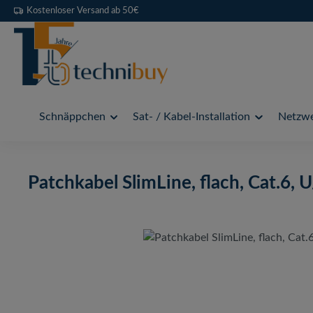
Kostenloser Versand ab 50€
 Hauptinhalt springen
Zur Suche springen
Zur Hauptnavigation springen
Schnäppchen
Sat- / Kabel-Installation
Netzwe
Patchkabel SlimLine, flach, Cat.6, 
Bildergalerie überspringen