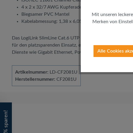
4 x 2 x 32/7 AWG Kupferadern
Biegsamer PVC Mantel
Mit unseren leckere
Kabelabmessung: 1,38 x 6,05 mm
Merken von Einstell
Das LogiLink SlimLine Cat.6 UTP Patchkabel eignet sich 
für den platzsparenden Einsatz, egal ob zuhause oder in in
Alle Cookies akz
Dienste wie Gigabit Ethernet, Power over Ethernet, analo
Artikelnummer:
LD-CF2081U
Herstellernummer:
CF2081U
Bis zu 65% sparen!