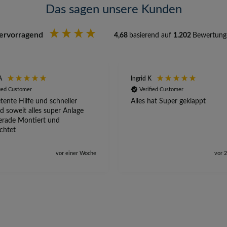
Das sagen unsere Kunden
ervorragend
4,68
basierend auf
1.202
Bewertung
A
Ingrid K
fied Customer
Verified Customer
ente Hilfe und schneller
Alles hat Super geklappt
d soweit alles super Anlage
erade Montiert und
ichtet
vor einer Woche
vor 