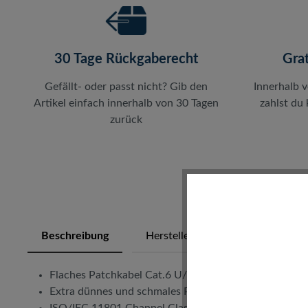
30 Tage Rückgaberecht
Gra
Gefällt- oder passt nicht? Gib den
Innerhalb 
Artikel einfach innerhalb von 30 Tagen
zahlst du
zurück
Beschreibung
Herstellerinfos
Bewertung
Flaches Patchkabel Cat.6 U/UTP
Extra dünnes und schmales Patchkabel
ISO/IEC 11801 Channel Class E