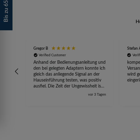
H
Gregor B
Stefan 
Verified Customer
Veri
Anhand der Bedienungsanleitung und
kompet
den bei gelegten Adaptern konnte ich
Versan
gleich das anliegende Signal an der
wird g
Hauseinführung testen, was positiv
einger
ausfiel. Die Zeit der Ungewissheit ist
jetzt vorbei, ich kann mit Sicherheit
vor 3 Tagen
die Störung vom TV-Ausfall richtig
zuordnen.