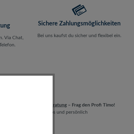
Sichere Zahlungsmöglichkeiten
tung
Bei uns kaufst du sicher und flexibel ein.
n. Via Chat,
elefon.
LIVE-Beratung
– Frag den Profi Timo!
kostenlos und persönlich