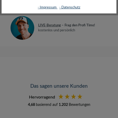
Bewertungen
- Impressum
- Datenschutz
LIVE-Beratung
– Frag den Profi Timo!
kostenlos und persönlich
Das sagen unsere Kunden
Hervorragend
4,68
basierend auf
1.202
Bewertungen