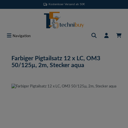
Kostenloser Versand ab 50€
Zum Hauptinhalt springen
Navigation
Farbiger Pigtailsatz 12 x LC, OM3
50/125µ, 2m, Stecker aqua
Bildergalerie überspringen