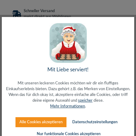
Schneller Versand
meist direkt aus Waiblingen
30 Tage Rückgaberecht
ohne Risiko bestellen
LIVE-Beratung
– Frag den Profi!
kostenlos und persönlich
Über 20+ Jahre Erfahrung
wir wissen von was wir sprechen
Mit Liebe serviert!
Mit unseren leckeren Cookies möchten wir dir ein fluffiges
Einkaufserlebnis bieten. Dazu gehört z.B. das Merken von Einstellungen.
Beschreibung
Wenn das für dich okay ist, akzeptiere einfache alle Cookies, oder triff
deine eigene Auswahl und
speicher
diese.
12 Pigtails je 0,9 mm mit LC-Steckverbinder, 2 mLeicht
Mehr Informationen
.
abziehbar bis 1 mMit gefärbten Fasercoatings 900µ: Rot,
grün, blau, g…
Mehr
Alle Cookies akzeptieren
Datenschutzeinstellungen
Herstellerinfos
Nur funktionale Cookies akzeptieren