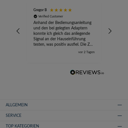
Gregor B
Stefan A
Verified Customer
Verifi
Anhand der Bedienungsanleitung
kompete
und den bei gelegten Adaptern
Versand
konnte ich gleich das anliegende
wird ge
Signal an der Hauseinführung
eingeric
testen, was positiv ausfiel. Die Zeit
der Ungewissheit ist jetzt vorbei,
vor 2 Tagen
ich kann mit Sicherheit die
Störung vom TV-Ausfall richtig
zuordnen.
ALLGEMEIN
SERVICE
TOP KATEGORIEN