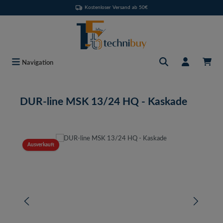
Kostenloser Versand ab 50€
Zum Hauptinhalt springen
Navigation
DUR-line MSK 13/24 HQ - Kaskade
Bildergalerie überspringen
Ausverkauft