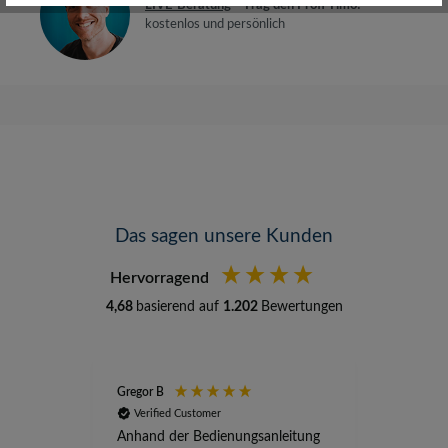
LIVE-Beratung
– Frag den Profi Timo!
kostenlos und persönlich
Das sagen unsere Kunden
Hervorragend
4,68
basierend auf
1.202
Bewertungen
Gregor B
Stefan A
Verified Customer
Verifi
Anhand der Bedienungsanleitung
kompete