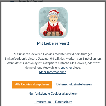
Schneller Versand
meist direkt aus Waiblingen
30 Tage Rückgaberecht
ohne Risiko bestellen
LIVE-Beratung
– Frag den Profi!
kostenlos und persönlich
Über 20+ Jahre Erfahrung
wir wissen von was wir sprechen
Mit Liebe serviert!
Mit unseren leckeren Cookies möchten wir dir ein fluffiges
Einkaufserlebnis bieten. Dazu gehört z.B. das Merken von Einstellungen.
Wenn das für dich okay ist, akzeptiere einfache alle Cookies, oder triff
Beschreibung
deine eigene Auswahl und
speicher
diese.
Mehr Informationen
.
Herstellerinfos
Alle Cookies akzeptieren
Datenschutzeinstellungen
Bewertungen
Nur funktionale Cookies akzeptieren
- Impressum
- Datenschutz