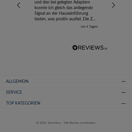
und den bei gelegten Adaptern
Versand
konnte ich gleich das anliegende
wird ge
Signal an der Hauseinführung
eingeric
testen, was positiv ausfiel. Die Zeit
der Ungewissheit ist jetzt vorbei,
vor 4 Tagen
ich kann mit Sicherheit die
Störung vom TV-Ausfall richtig
zuordnen.
ALLGEMEIN
SERVICE
TOP KATEGORIEN
© 2026 Technibuy - Alle Rechte vorbehalten.