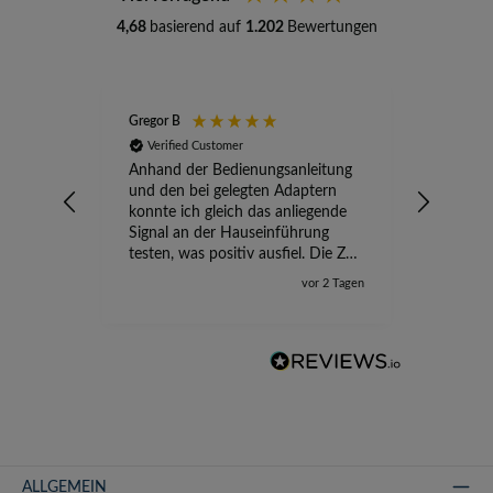
4,68
basierend auf
1.202
Bewertungen
Gregor B
Stefan A
Verified Customer
Verifi
Anhand der Bedienungsanleitung
kompete
und den bei gelegten Adaptern
Versand
konnte ich gleich das anliegende
wird ge
Signal an der Hauseinführung
eingeric
testen, was positiv ausfiel. Die Zeit
der Ungewissheit ist jetzt vorbei,
vor 2 Tagen
ich kann mit Sicherheit die
Störung vom TV-Ausfall richtig
zuordnen.
ALLGEMEIN