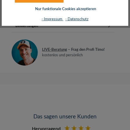
High Speed with EthernetMit…
Mehr
Nur funktionale Cookies akzeptieren
Herstellerinfos
- Impressum
- Datenschutz
Bewertungen
LIVE-Beratung
– Frag den Profi Timo!
kostenlos und persönlich
Das sagen unsere Kunden
Hervorragend