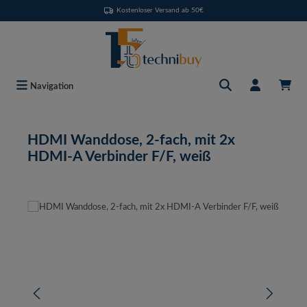
Kostenloser Versand ab 50€
Zum Hauptinhalt springen
Navigation
HDMI Wanddose, 2-fach, mit 2x
HDMI-A Verbinder F/F, weiß
Bildergalerie überspringen