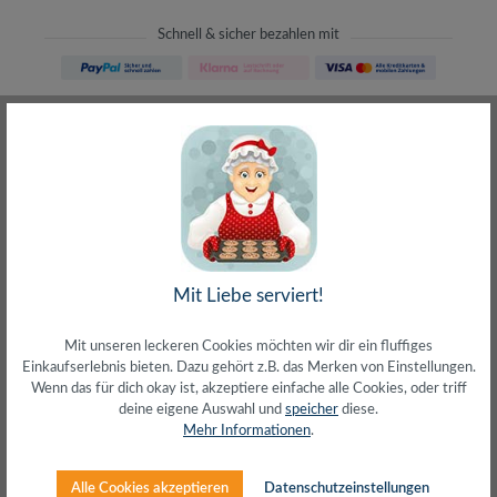
Schnell & sicher bezahlen mit
Schneller Versand
meist direkt aus Waiblingen
30 Tage Rückgaberecht
ohne Risiko bestellen
LIVE-Beratung
– Frag den Profi!
kostenlos und persönlich
Über 20+ Jahre Erfahrung
wir wissen von was wir sprechen
Mit Liebe serviert!
Mit unseren leckeren Cookies möchten wir dir ein fluffiges
Einkaufserlebnis bieten. Dazu gehört z.B. das Merken von Einstellungen.
Wenn das für dich okay ist, akzeptiere einfache alle Cookies, oder triff
deine eigene Auswahl und
speicher
diese.
Beschreibung
Mehr Informationen
.
HDMI Wanddose 2-Port, 86 x 86 mmZum Verbinden von
HDMI Kabeln mit HDMI-A SteckerUnterstützt HDMI
Alle Cookies akzeptieren
Datenschutzeinstellungen