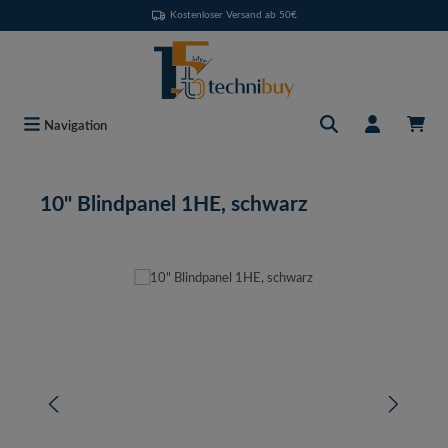
Kostenloser Versand ab 50€
Zum Hauptinhalt springen
Navigation
10" Blindpanel 1HE, schwarz
Bildergalerie überspringen