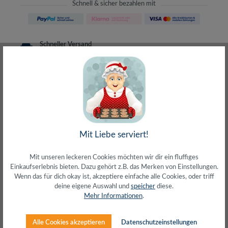
Schnell & sicher bezahlen mit
Schneller Versand
meist direkt aus Waiblingen
30 Tage Rückgaberecht
ohne Risiko bestellen
LIVE-Beratung
– Frag den Profi!
kostenlos und persönlich
Über 20+ Jahre Erfahrung
wir wissen von was wir sprechen
Mit Liebe serviert!
Mit unseren leckeren Cookies möchten wir dir ein fluffiges
Einkaufserlebnis bieten. Dazu gehört z.B. das Merken von Einstellungen.
Wenn das für dich okay ist, akzeptiere einfache alle Cookies, oder triff
Beschreibung
deine eigene Auswahl und
speicher
diese.
Mehr Informationen
.
Geschlossenes Abdeckblech / BlindpanelFür leere Flächen
in der 10 Zoll EinbauebeneStahlblech 1,2mmFür 1
HöheneinheitFarbe: S…
Mehr
Alle Cookies akzeptieren
Datenschutzeinstellungen