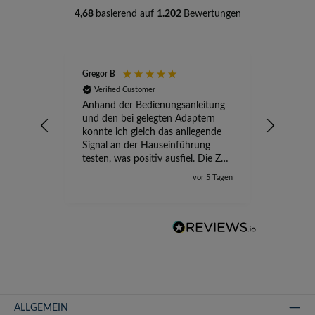
4,68
basierend auf
1.202
Bewertungen
Gregor B
Stefan A
Verified Customer
Verifi
Anhand der Bedienungsanleitung
kompete
und den bei gelegten Adaptern
Versand
konnte ich gleich das anliegende
wird ge
Signal an der Hauseinführung
eingeric
testen, was positiv ausfiel. Die Zeit
der Ungewissheit ist jetzt vorbei,
vor 5 Tagen
ich kann mit Sicherheit die
Störung vom TV-Ausfall richtig
zuordnen.
ALLGEMEIN