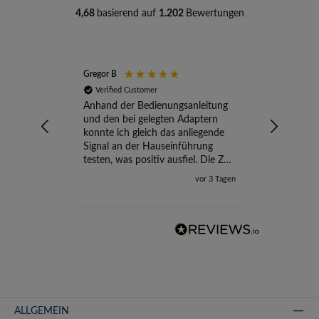
4,68
basierend auf
1.202
Bewertungen
Gregor B
Stefan A
Verified Customer
Verifi
Anhand der Bedienungsanleitung
kompete
und den bei gelegten Adaptern
Versand
konnte ich gleich das anliegende
wird ge
Signal an der Hauseinführung
eingeric
testen, was positiv ausfiel. Die Zeit
der Ungewissheit ist jetzt vorbei,
vor 3 Tagen
ich kann mit Sicherheit die
Störung vom TV-Ausfall richtig
zuordnen.
ALLGEMEIN