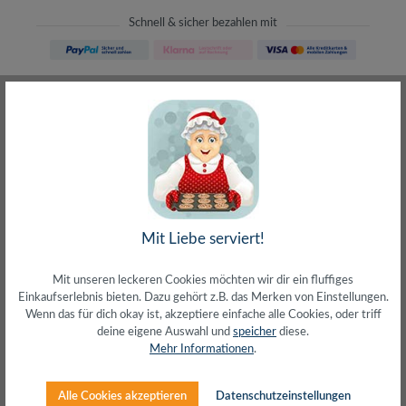
Schnell & sicher bezahlen mit
Schneller Versand
meist direkt aus Waiblingen
30 Tage Rückgaberecht
ohne Risiko bestellen
LIVE-Beratung
– Frag den Profi!
kostenlos und persönlich
Über 20+ Jahre Erfahrung
wir wissen von was wir sprechen
Mit Liebe serviert!
Mit unseren leckeren Cookies möchten wir dir ein fluffiges
Einkaufserlebnis bieten. Dazu gehört z.B. das Merken von Einstellungen.
Wenn das für dich okay ist, akzeptiere einfache alle Cookies, oder triff
deine eigene Auswahl und
speicher
diese.
Beschreibung
Mehr Informationen
.
Aktiv-Sitzhocker für den Büroalltag am SchreibtischDer
ergonomische Hocker schafft eine dynamische, gesündere
Alle Cookies akzeptieren
Datenschutzeinstellungen
und innovative…
Mehr