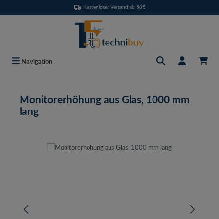
Kostenloser Versand ab 50€
Zum Hauptinhalt springen
Navigation
Monitorerhöhung aus Glas, 1000 mm
lang
Bildergalerie überspringen