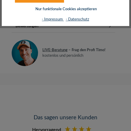
komfortablere Betrachtung…
Mehr
Nur funktionale Cookies akzeptieren
Herstellerinfos
- Impressum
- Datenschutz
Bewertungen
LIVE-Beratung
– Frag den Profi Timo!
kostenlos und persönlich
Das sagen unsere Kunden
Hervorragend