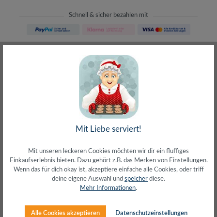
Schnell & sicher bezahlen mit
Schneller Versand
meist direkt aus Waiblingen
30 Tage Rückgaberecht
ohne Risiko bestellen
LIVE-Beratung
– Frag den Profi!
kostenlos und persönlich
Über 20+ Jahre Erfahrung
wir wissen von was wir sprechen
Mit Liebe serviert!
Mit unseren leckeren Cookies möchten wir dir ein fluffiges
Einkaufserlebnis bieten. Dazu gehört z.B. das Merken von Einstellungen.
Wenn das für dich okay ist, akzeptiere einfache alle Cookies, oder triff
deine eigene Auswahl und
speicher
diese.
Beschreibung
Mehr Informationen
.
Maße BxTxH: 1000x260x93 mmTragkraft: 20 kg
max.Erhöhen Sie Ihren Monitor oder Ihr Notebook in eine
Alle Cookies akzeptieren
Datenschutzeinstellungen