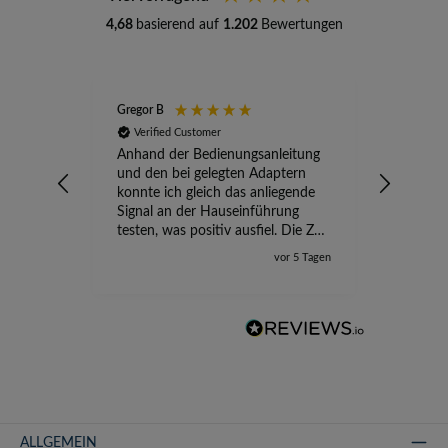
4,68
basierend auf
1.202
Bewertungen
Gregor B
Stefan A
Verified Customer
Verifi
Anhand der Bedienungsanleitung
kompete
und den bei gelegten Adaptern
Versand
konnte ich gleich das anliegende
wird ge
Signal an der Hauseinführung
eingeric
testen, was positiv ausfiel. Die Zeit
der Ungewissheit ist jetzt vorbei,
vor 5 Tagen
ich kann mit Sicherheit die
Störung vom TV-Ausfall richtig
zuordnen.
ALLGEMEIN