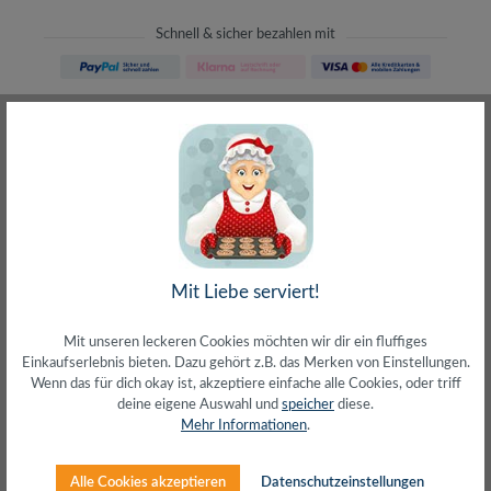
Schnell & sicher bezahlen mit
Schneller Versand
meist direkt aus Waiblingen
30 Tage Rückgaberecht
ohne Risiko bestellen
LIVE-Beratung
– Frag den Profi!
kostenlos und persönlich
Über 20+ Jahre Erfahrung
wir wissen von was wir sprechen
Mit Liebe serviert!
Mit unseren leckeren Cookies möchten wir dir ein fluffiges
Einkaufserlebnis bieten. Dazu gehört z.B. das Merken von Einstellungen.
Wenn das für dich okay ist, akzeptiere einfache alle Cookies, oder triff
deine eigene Auswahl und
speicher
diese.
Beschreibung
Mehr Informationen
.
Anschluss 1: Cinch (Stecker)Anschluss 2: Cinch
(Buchse)Adermaterial: CCS (Verkupferter
Alle Cookies akzeptieren
Datenschutzeinstellungen