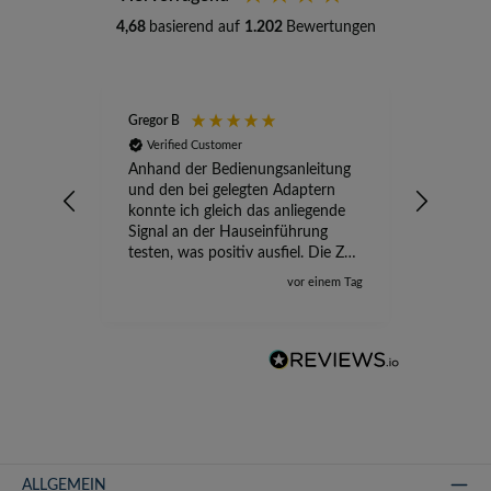
4,68
basierend auf
1.202
Bewertungen
Gregor B
Stefan A
Verified Customer
Verifi
Anhand der Bedienungsanleitung
kompete
und den bei gelegten Adaptern
Versand
konnte ich gleich das anliegende
wird ge
Signal an der Hauseinführung
eingeric
testen, was positiv ausfiel. Die Zeit
der Ungewissheit ist jetzt vorbei,
vor einem Tag
ich kann mit Sicherheit die
Störung vom TV-Ausfall richtig
zuordnen.
ALLGEMEIN