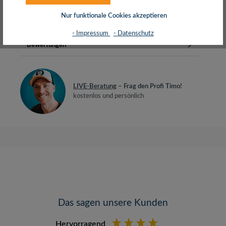
Stahl)GeschirmtKunststoff-GehäuseFarb…
Mehr
Nur funktionale Cookies akzeptieren
Herstellerinfos
- Impressum
- Datenschutz
Bewertungen
LIVE-Beratung
– Frag den Profi Timo!
kostenlos und persönlich
Das sagen unsere Kunden
Hervorragend