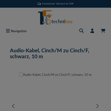
Kostenloser Versand ab 50€
Zum Hauptinhalt springen
Navigation
Audio-Kabel, Cinch/M zu Cinch/F,
schwarz, 10 m
Bildergalerie überspringen