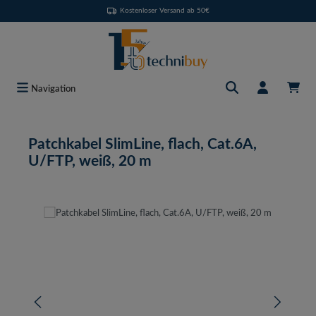
Kostenloser Versand ab 50€
Zum Hauptinhalt springen
Navigation
Patchkabel SlimLine, flach, Cat.6A,
U/FTP, weiß, 20 m
Bildergalerie überspringen