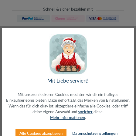
Schnell & sicher bezahlen mit
Schneller Versand
meist direkt aus Waiblingen
30 Tage Rückgaberecht
ohne Risiko bestellen
LIVE-Beratung
– Frag den Profi!
kostenlos und persönlich
Über 20+ Jahre Erfahrung
wir wissen von was wir sprechen
Mit Liebe serviert!
Mit unseren leckeren Cookies möchten wir dir ein fluffiges
Einkaufserlebnis bieten. Dazu gehört z.B. das Merken von Einstellungen.
Wenn das für dich okay ist, akzeptiere einfache alle Cookies, oder triff
deine eigene Auswahl und
speicher
diese.
Beschreibung
Mehr Informationen
.
Flaches Patchkabel Cat.6A 10 Gbit/s, U/FTPExtra dünnes
u. schmales PatchkabelISO/IEC 11801 Channel Class
Alle Cookies akzeptieren
Datenschutzeinstellungen