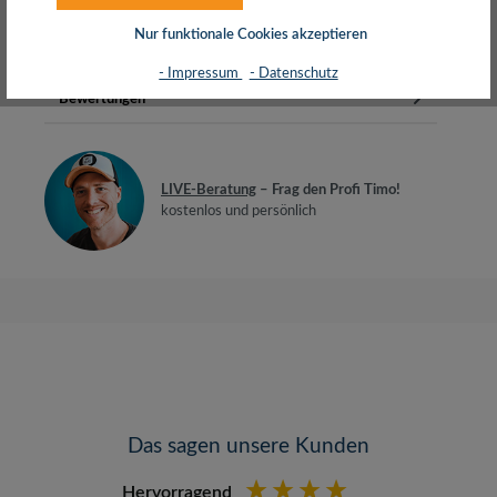
EA4 x 2 x 32/7 AWG…
Mehr
Nur funktionale Cookies akzeptieren
Herstellerinfos
- Impressum
- Datenschutz
Bewertungen
LIVE-Beratung
– Frag den Profi Timo!
kostenlos und persönlich
Das sagen unsere Kunden
Hervorragend