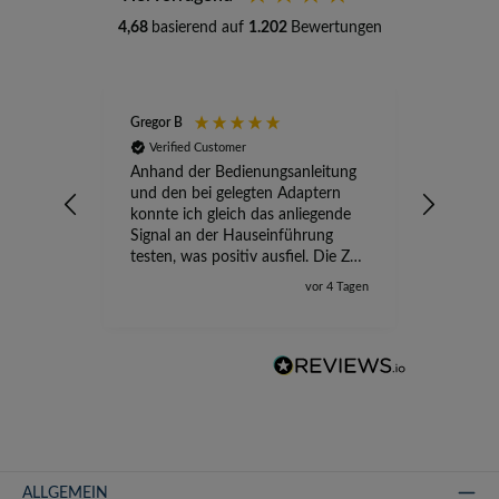
4,68
basierend auf
1.202
Bewertungen
Gregor B
Stefan A
Verified Customer
Verifi
Anhand der Bedienungsanleitung
kompete
und den bei gelegten Adaptern
Versand
konnte ich gleich das anliegende
wird ge
Signal an der Hauseinführung
eingeric
testen, was positiv ausfiel. Die Zeit
der Ungewissheit ist jetzt vorbei,
vor 4 Tagen
ich kann mit Sicherheit die
Störung vom TV-Ausfall richtig
zuordnen.
ALLGEMEIN