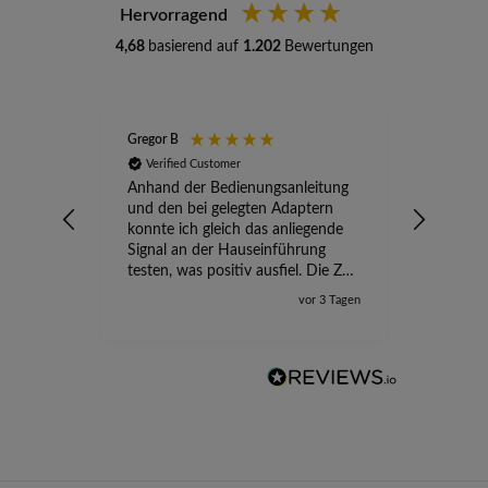
Hervorragend
4,68
basierend auf
1.202
Bewertungen
Gregor B
Stefan A
Verified Customer
Verifi
Anhand der Bedienungsanleitung
kompete
und den bei gelegten Adaptern
Versand
konnte ich gleich das anliegende
wird ge
Signal an der Hauseinführung
eingeric
testen, was positiv ausfiel. Die Zeit
der Ungewissheit ist jetzt vorbei,
vor 3 Tagen
ich kann mit Sicherheit die
Störung vom TV-Ausfall richtig
zuordnen.