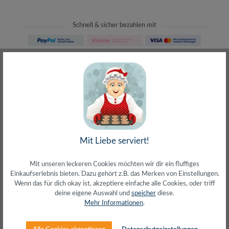
Schnell & sicher bezahlen mit
Schneller Versand
meist direkt aus Waiblingen
30 Tage Rückgaberecht
ohne Risiko bestellen
LIVE-Beratung
– Frag den Profi!
kostenlos und persönlich
Über 20+ Jahre Erfahrung
Mit Liebe serviert!
wir wissen von was wir sprechen
Mit unseren leckeren Cookies möchten wir dir ein fluffiges
Einkaufserlebnis bieten. Dazu gehört z.B. das Merken von Einstellungen.
Wenn das für dich okay ist, akzeptiere einfache alle Cookies, oder triff
deine eigene Auswahl und
speicher
diese.
Mehr Informationen
.
Beschreibung
Anschluss 1: HDMI-A (Stecker)Anschluss 2: HDMI-A