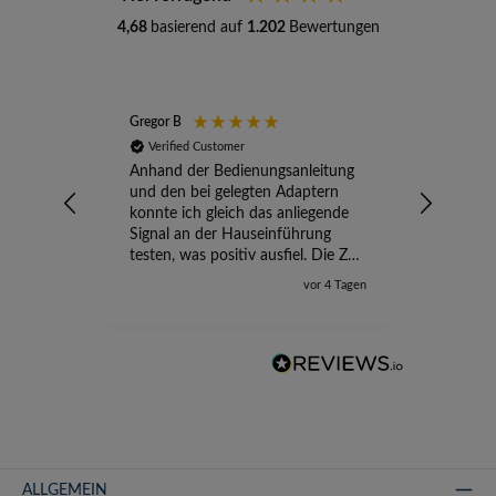
4,68
basierend auf
1.202
Bewertungen
Gregor B
Stefan A
Verified Customer
Verifi
Anhand der Bedienungsanleitung
kompete
und den bei gelegten Adaptern
Versand
konnte ich gleich das anliegende
wird ge
Signal an der Hauseinführung
eingeric
testen, was positiv ausfiel. Die Zeit
der Ungewissheit ist jetzt vorbei,
vor 4 Tagen
ich kann mit Sicherheit die
Störung vom TV-Ausfall richtig
zuordnen.
ALLGEMEIN