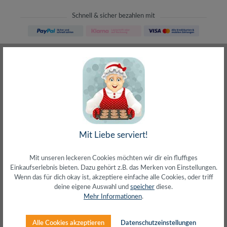
Schnell & sicher bezahlen mit
Schneller Versand
meist direkt aus Waiblingen
30 Tage Rückgaberecht
ohne Risiko bestellen
LIVE-Beratung
– Frag den Profi!
kostenlos und persönlich
Über 20+ Jahre Erfahrung
wir wissen von was wir sprechen
Mit Liebe serviert!
Mit unseren leckeren Cookies möchten wir dir ein fluffiges
Einkaufserlebnis bieten. Dazu gehört z.B. das Merken von Einstellungen.
Wenn das für dich okay ist, akzeptiere einfache alle Cookies, oder triff
deine eigene Auswahl und
speicher
diese.
Beschreibung
Mehr Informationen
.
Optische BT 3.0 MausBT V3.0 + EDR, Class 2
(Abwärtskompatibel)Vertikales ScrollradAuflösung
Alle Cookies akzeptieren
Datenschutzeinstellungen