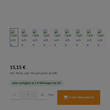
15,15 €
inkl. MwSt. zzgl. Versand (gratis ab 50€)
Jetzt verfügbar! In 2-4 Werktagen bei Dir
Produkt Anzahl: Gib den gewünschten Wert ein oder benutze die Schaltflächen um d
Stück
In den Warenkorb