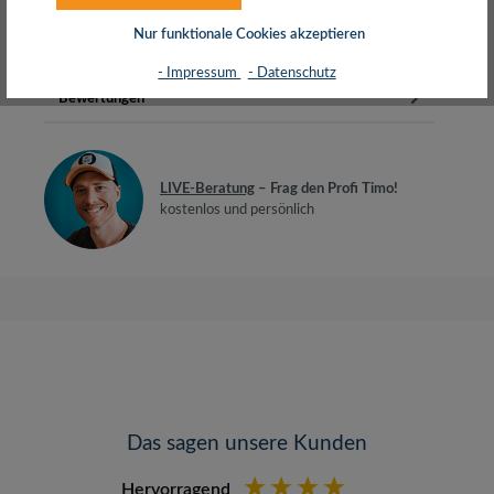
1000/1600 dpiIntelligenter Strom…
Mehr
Nur funktionale Cookies akzeptieren
Herstellerinfos
- Impressum
- Datenschutz
Bewertungen
LIVE-Beratung
– Frag den Profi Timo!
kostenlos und persönlich
Das sagen unsere Kunden
Hervorragend