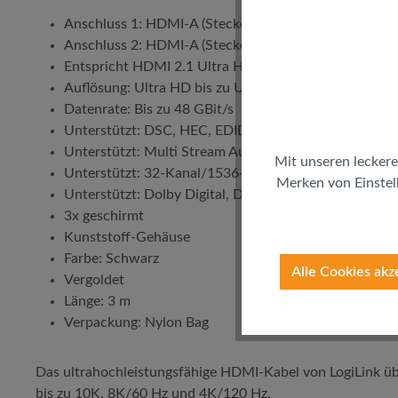
Anschluss 1: HDMI-A (Stecker)
Anschluss 2: HDMI-A (Stecker)
Entspricht HDMI 2.1 Ultra High Speed with Ethernet
Auflösung: Ultra HD bis zu UHD 8K/60 Hz (7680x432
Datenrate: Bis zu 48 GBit/s
Unterstützt: DSC, HEC, EDID, HDCP, eARC, HDR, C
Unterstützt: Multi Stream Audio/Video
Mit unseren leckere
Unterstützt: 32-Kanal/1536-kHz Audio formats
Merken von Einstell
Unterstützt: Dolby Digital, DTS, MPEG, DVD audio, 
3x geschirmt
Kunststoff-Gehäuse
Farbe: Schwarz
Alle Cookies akz
Vergoldet
Länge: 3 m
Verpackung: Nylon Bag
Das ultrahochleistungsfähige HDMI-Kabel von LogiLink üb
bis zu 10K, 8K/60 Hz und 4K/120 Hz.