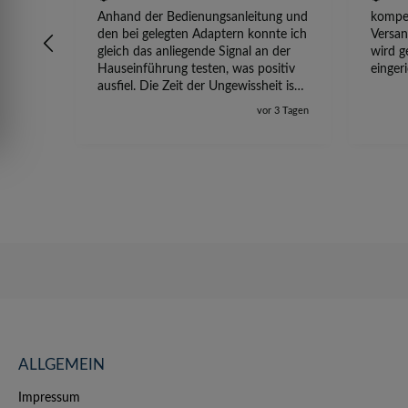
Anhand der Bedienungsanleitung und
kompet
den bei gelegten Adaptern konnte ich
Versan
gleich das anliegende Signal an der
wird g
Hauseinführung testen, was positiv
einger
ausfiel. Die Zeit der Ungewissheit ist
jetzt vorbei, ich kann mit Sicherheit
vor 3 Tagen
die Störung vom TV-Ausfall richtig
zuordnen.
ALLGEMEIN
Impressum