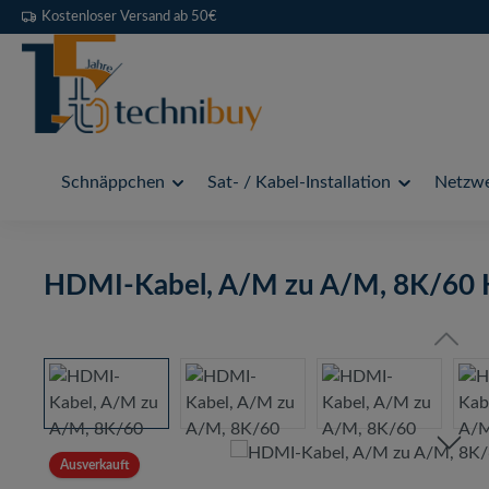
Kostenloser Versand ab 50€
 Hauptinhalt springen
Zur Suche springen
Zur Hauptnavigation springen
Schnäppchen
Sat- / Kabel-Installation
Netzwe
HDMI-Kabel, A/M zu A/M, 8K/60 H
Bildergalerie überspringen
Ausverkauft