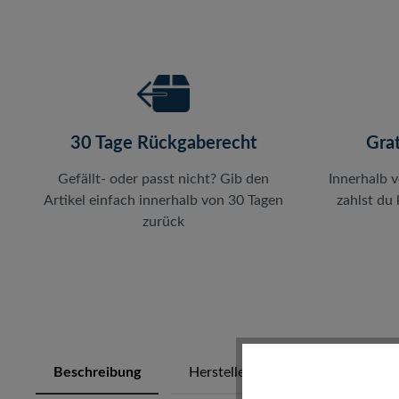
30 Tage Rückgaberecht
Gra
Gefällt- oder passt nicht? Gib den
Innerhalb 
Artikel einfach innerhalb von 30 Tagen
zahlst du
zurück
Beschreibung
Herstellerinfos
Bewertung