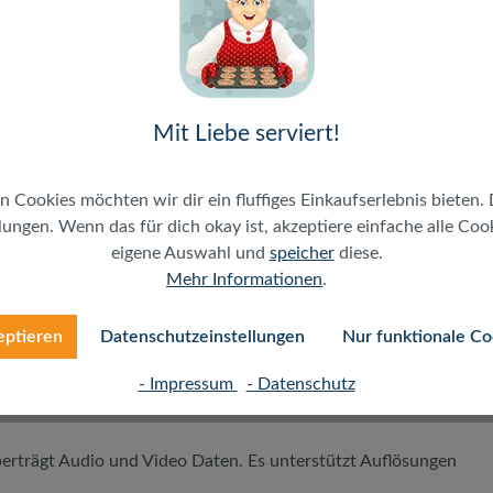
0) und UHD 4K/120 Hz (12 bit 4:4:4)
Mit Liebe serviert!
EC, 3D
n Cookies möchten wir dir ein fluffiges Einkaufserlebnis bieten. 
ungen. Wenn das für dich okay ist, akzeptiere einfache alle Cooki
SACD, Dolby Digital Plus, True HD und dts-HD Audiodaten
eigene Auswahl und
speicher
diese.
Mehr Informationen
.
eptieren
Datenschutzeinstellungen
Nur funktionale Co
- Impressum
- Datenschutz
erträgt Audio und Video Daten. Es unterstützt Auflösungen