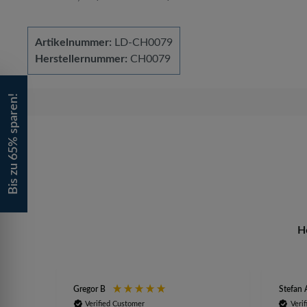
Artikelnummer:
LD-CH0079
Herstellernummer:
CH0079
Bis zu 65% sparen!
H
Gregor B
Stefan 
Verified Customer
Veri