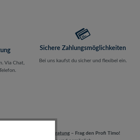
Sichere Zahlungsmöglichkeiten
tung
Bei uns kaufst du sicher und flexibel ein.
n. Via Chat,
elefon.
LIVE-Beratung
– Frag den Profi Timo!