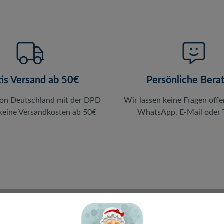
tis Versand ab 50€
Persönliche Bera
von Deutschland mit der DPD
Wir lassen keine Fragen offe
 keine Versandkosten ab 50€
WhatsApp, E-Mail oder T
en