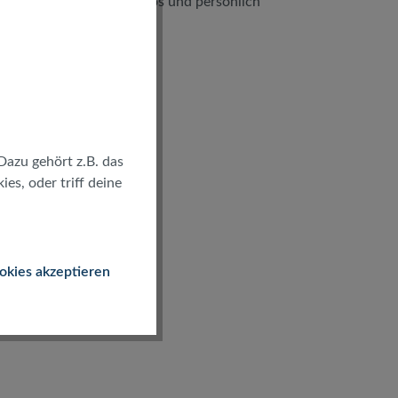
kostenlos und persönlich
Dazu gehört z.B. das
es, oder triff deine
okies akzeptieren