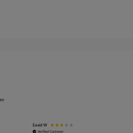
en
Ewald W
Anony
Verified Customer
Veri