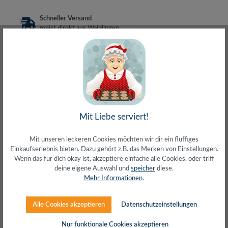
Schneller Versand
meist direkt aus Waiblingen
30 Tage Rückgaberecht
ohne Risiko bestellen
LIVE-Beratung
– Frag den Profi!
kostenlos und persönlich
Über 20+ Jahre Erfahrung
wir wissen von was wir sprechen
Mit Liebe serviert!
Mit unseren leckeren Cookies möchten wir dir ein fluffiges
Einkaufserlebnis bieten. Dazu gehört z.B. das Merken von Einstellungen.
Beschreibung
Wenn das für dich okay ist, akzeptiere einfache alle Cookies, oder triff
deine eigene Auswahl und
speicher
diese.
Für den Telefon- oder NetzwerkanschlussFlaches
Mehr Informationen
.
Patchkabel Cat.5eU/UTP, 30 AWG CCA, PVCFlachkabel,
sehr flexibel2 x RJ45 Stec…
Mehr
Alle Cookies akzeptieren
Datenschutzeinstellungen
Herstellerinfos
Nur funktionale Cookies akzeptieren