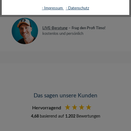
Bewertungen
- Impressum
- Datenschutz
LIVE-Beratung
– Frag den Profi Timo!
kostenlos und persönlich
Das sagen unsere Kunden
Hervorragend
4,68
basierend auf
1.202
Bewertungen