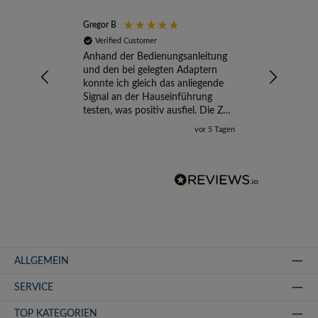
Gregor B
Stefan A
Verified Customer
Verifi
Anhand der Bedienungsanleitung
kompete
und den bei gelegten Adaptern
Versand
konnte ich gleich das anliegende
wird ge
Signal an der Hauseinführung
eingeric
testen, was positiv ausfiel. Die Zeit
der Ungewissheit ist jetzt vorbei,
vor 5 Tagen
ich kann mit Sicherheit die
Störung vom TV-Ausfall richtig
zuordnen.
ALLGEMEIN
SERVICE
TOP KATEGORIEN