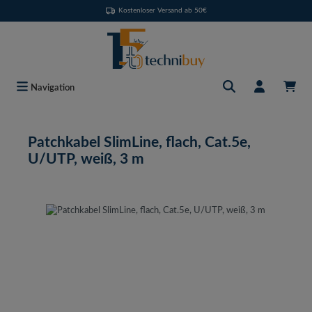
Kostenloser Versand ab 50€
Zum Hauptinhalt springen
Navigation
Patchkabel SlimLine, flach, Cat.5e,
U/UTP, weiß, 3 m
Bildergalerie überspringen