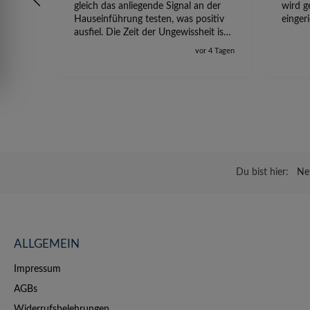
gleich das anliegende Signal an der
wird g
Hauseinführung testen, was positiv
einger
ausfiel. Die Zeit der Ungewissheit ist
jetzt vorbei, ich kann mit Sicherheit
vor 4 Tagen
die Störung vom TV-Ausfall richtig
zuordnen.
Du bist hier:
Net
ALLGEMEIN
Impressum
AGBs
Widerrufsbelehrungen