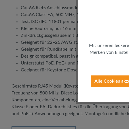
Cat.6A RJ45 Anschlussmodul (Keystone Jack)
Cat.6A Class EA, 500 MHz, 10 Gbit/s Ethernet
Test: ISO/IEC 11801 permanent link (PL2)
Kleine Bauform, nur 16 mm breit
Zinkdruckgussgehäuse mit 360° Schirmung, Krokodil
Geeignet für 22–26 AWG starre Adern
Mit unseren leckere
Geeignet für Rundkabel mit 5–8 mm Durchmesser
Merken von Einstell
Designkompatibel, passt in alle gängigen Dosen und P
Unterstützt PoE, PoE+ und PoE++
Geeignet für Keystone Dosen, Panels und Gehäuse
Alle Cookies akz
Geschirmtes RJ45 Modul (Keystone Jack) für die Übertragu
Frequenz von 500 MHz. Diese LogiLink RJ45 Einbaubuchse 
Komponenten, eine Verkabelung gemäß Cat.6 und Cat.6A mi
Klasse E oder EA. Dadurch ist es für die Übertragung von
und PoE++ Anwendungen geeignet. Montagefreundliche Ins