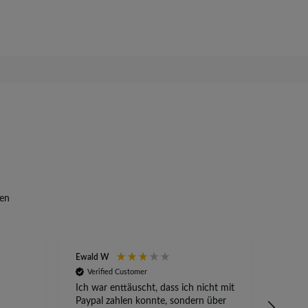
en
Ewald W
Anony
Verified Customer
Veri
Ich war enttäuscht, dass ich nicht mit
Absetz
Paypal zahlen konnte, sondern über
alles 