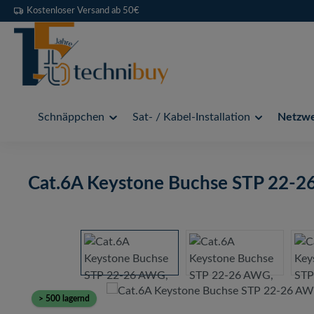
Kostenloser Versand ab 50€
 Hauptinhalt springen
Zur Suche springen
Zur Hauptnavigation springen
Schnäppchen
Sat- / Kabel-Installation
Netzwer
Cat.6A Keystone Buchse STP 22-2
Bildergalerie überspringen
> 500 lagernd