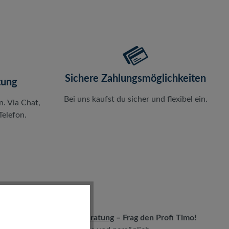
Sichere Zahlungsmöglichkeiten
tung
Bei uns kaufst du sicher und flexibel ein.
n. Via Chat,
elefon.
LIVE-Beratung
– Frag den Profi Timo!