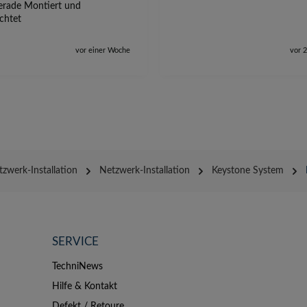
erade Montiert und
ichtet
vor einer Woche
vor 
zwerk-Installation
Netzwerk-Installation
Keystone System
SERVICE
TechniNews
Hilfe & Kontakt
Defekt / Retoure