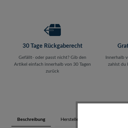
30 Tage Rückgaberecht
Gra
Gefällt- oder passt nicht? Gib den
Innerhalb 
Artikel einfach innerhalb von 30 Tagen
zahlst du
zurück
Beschreibung
Herstellerinfos
Bewertung