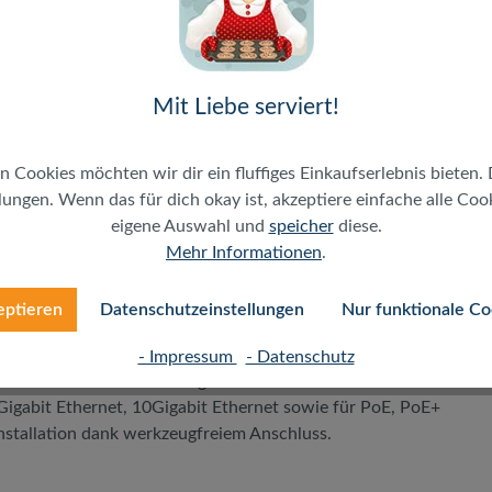
Mit Liebe serviert!
-Typ
n Cookies möchten wir dir ein fluffiges Einkaufserlebnis bieten. 
ungen. Wenn das für dich okay ist, akzeptiere einfache alle Cooki
anels
eigene Auswahl und
speicher
diese.
Mehr Informationen
.
eptieren
Datenschutzeinstellungen
Nur funktionale Co
ng von digitalen und analogen Signalen bis zu einer
ermöglicht, in Verbindung mit gleich- oder höherwertigen
- Impressum
- Datenschutz
t ausreichenden Leistungsreserven für einen Link der
 Gigabit Ethernet, 10Gigabit Ethernet sowie für PoE, PoE+
tallation dank werkzeugfreiem Anschluss.