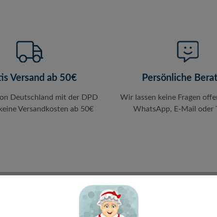
tis Versand ab 50€
Persönliche Bera
von Deutschland mit der DPD
Wir lassen keine Fragen offe
 keine Versandkosten ab 50€
WhatsApp, E-Mail oder T
en