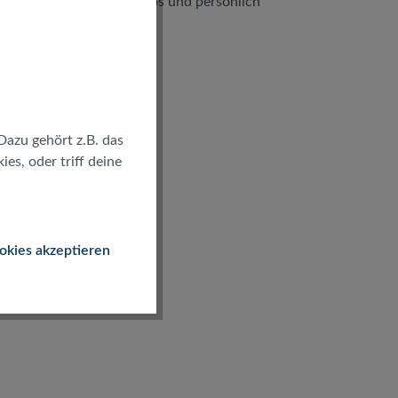
kostenlos und persönlich
Dazu gehört z.B. das
es, oder triff deine
okies akzeptieren