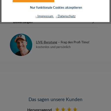
HDMIAuflösung: Full HD bis zu FHD 1…
Mehr
Nur funktionale Cookies akzeptieren
Herstellerinfos
- Impressum
- Datenschutz
Bewertungen
LIVE-Beratung
– Frag den Profi Timo!
kostenlos und persönlich
Das sagen unsere Kunden
Hervorragend