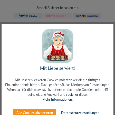
Schnell & sicher bezahlen mit
Schneller Versand
meist direkt aus Waiblingen
30 Tage Rückgaberecht
ohne Risiko bestellen
LIVE-Beratung
– Frag den Profi!
kostenlos und persönlich
Über 20+ Jahre Erfahrung
wir wissen von was wir sprechen
Mit Liebe serviert!
Mit unseren leckeren Cookies möchten wir dir ein fluffiges
Einkaufserlebnis bieten. Dazu gehört z.B. das Merken von Einstellungen.
Wenn das für dich okay ist, akzeptiere einfache alle Cookies, oder triff
deine eigene Auswahl und
speicher
diese.
Beschreibung
Mehr Informationen
.
Anschluss 1: HDMI-A (Buchse)Anschluss 2: VGA HD15
(Buchse)Entspricht HDMI 1.3 High Speed
Alle Cookies akzeptieren
Datenschutzeinstellungen