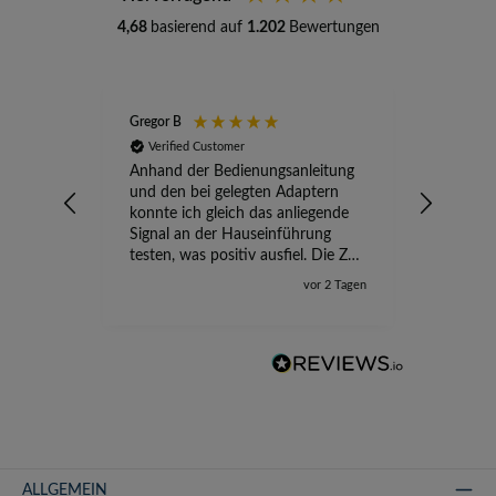
4,68
basierend auf
1.202
Bewertungen
Gregor B
Stefan A
Verified Customer
Verifi
Anhand der Bedienungsanleitung
kompete
und den bei gelegten Adaptern
Versand
konnte ich gleich das anliegende
wird ge
Signal an der Hauseinführung
eingeric
testen, was positiv ausfiel. Die Zeit
der Ungewissheit ist jetzt vorbei,
vor 2 Tagen
ich kann mit Sicherheit die
Störung vom TV-Ausfall richtig
zuordnen.
ALLGEMEIN